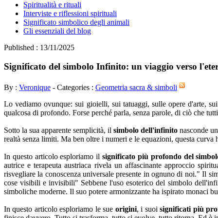
Spiritualità e rituali
Interviste e riflessioni spirituali
Significato simbolico degli animali
Gli essenziali del blog
Published : 13/11/2025
Significato del simbolo Infinito: un viaggio verso l'ete
By :
Veronique
- Categories :
Geometria sacra & simboli
Lo vediamo ovunque: sui gioielli, sui tatuaggi, sulle opere d'arte, sui
qualcosa di profondo. Forse perché parla, senza parole, di ciò che tutt
Sotto la sua apparente semplicità, il
simbolo dell'infinito
nasconde una
realtà senza limiti. Ma ben oltre i numeri e le equazioni, questa curva h
In questo articolo esploriamo il
significato più profondo del simbolo
autrice e terapeuta austriaca rivela un affascinante approccio spi
risvegliare la conoscenza universale presente in ognuno di noi." Il simb
cose visibili e invisibili" Sebbene l'uso esoterico del simbolo dell'in
simboliche moderne. Il suo potere armonizzante ha ispirato monaci buddis
In questo articolo esploriamo le sue
origini
, i suoi
significati più pr
finisce davvero. Tutto si trasforma, tutto si evolve, tutto ritorna. Ed è i