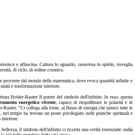
uriosisce e affascina. Cattura lo sguardo, rasserena lo spirito, risveglia
rnità, di ciclo, di ordine cosmico.
 proviene dal mondo della matematica, dove evoca quantità infinite o
 unità e trasformazione interiore.
rbara Heider-Rauter Il potere del simbolo dell'infinito. In esso, questa
trumento energetico vivente
, capace di riequilibrare le polarità e di
-Rauter. "Ci collega alla fonte, al flusso di energia che unisce tutte le
, nel tempo ha trovato un posto privilegiato nelle pratiche spirituali e
 interiore.
 bellezza, il simbolo dell'infinito ci ricorda una verità essenziale: nulla
 la più bella metafora della vita stessa.