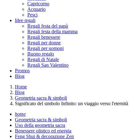
Capricorno
Acquario
Pesci
Idee regali
Regali festa del papà
Regali festa della mamma
Regali benessere
Regali per donne
Regali per uomoni
Buono regalo
Regali di Natale
Regali San Valentino
Promos
Blog
Home
Blog
Geometria sacra & simboli
Significato del simbolo Infinito: un viaggio verso l'eternità
home
Geometria sacra & simboli
Uso della geometria sacra
Benessere olistico ed energia
Feng Shui & decorazione Zen