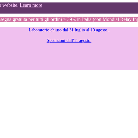
ur website.
Learn more
egna gratuita per tutti gli ordini > 39 € in Italia (con Mondial Relay In
Laboratorio chiuso dal 31 luglio al 10 agosto.
Spedizioni dall'11 agosto.