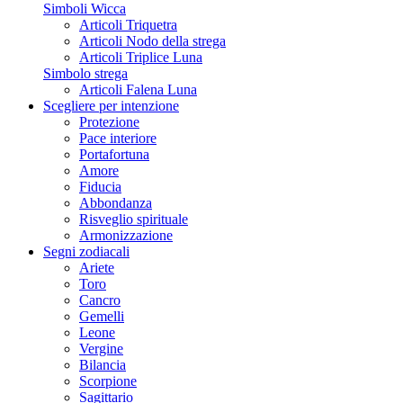
Simboli Wicca
Articoli Triquetra
Articoli Nodo della strega
Articoli Triplice Luna
Simbolo strega
Articoli Falena Luna
Scegliere per intenzione
Protezione
Pace interiore
Portafortuna
Amore
Fiducia
Abbondanza
Risveglio spirituale
Armonizzazione
Segni zodiacali
Ariete
Toro
Cancro
Gemelli
Leone
Vergine
Bilancia
Scorpione
Sagittario