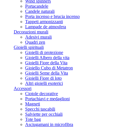
Wind spinners
Portacandele
Candele naturali
Porta incenso e brucia incenso
Tappeti armonizzanti
Lampade de atmosfera
Decorazioni murali
Adesivi murali
Quadri zen
Gioielli spirituali
Gioielli di protezione
Gioielli Albero della vita
Gioielli Fiore della Vita
Gioiello Cubo di Metatron
Gioielli Seme della Vita
Gioielli Fiore di loto
Altri gioielli esoterici
Accessori
Ciotole decorative
Portachiavi e medaglioni
Magneti
Specchi tascabili
Salviette per occhiali
Tote bag
Asciugamani in microfibra