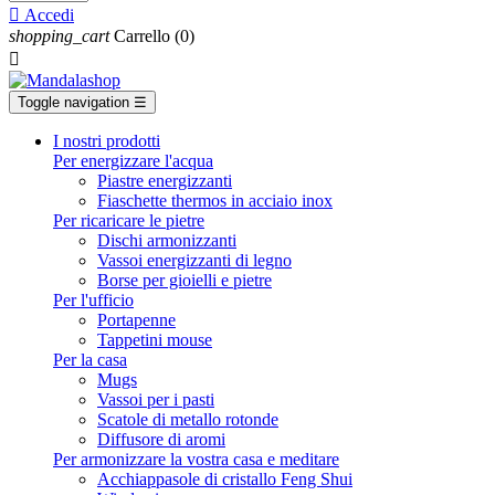

Accedi
shopping_cart
Carrello
(0)

Toggle navigation
☰
I nostri prodotti
Per energizzare l'acqua
Piastre energizzanti
Fiaschette thermos in acciaio inox
Per ricaricare le pietre
Dischi armonizzanti
Vassoi energizzanti di legno
Borse per gioielli e pietre
Per l'ufficio
Portapenne
Tappetini mouse
Per la casa
Mugs
Vassoi per i pasti
Scatole di metallo rotonde
Diffusore di aromi
Per armonizzare la vostra casa e meditare
Acchiappasole di cristallo Feng Shui