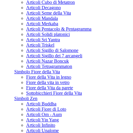
Articoli Cubo di Metatron
Articoli Decagono
Articoli Seme della Vita
Articoli Mandala
Articoli Merkaba
Articoli Pentacolo & Pentagramma
Articoli Solidi platonici
Articoli Sri Yantra
Articoli Triskel
Articoli Sigillo di Salomone
Articoli Sigillo dei 7 arcangeli
Articoli Nazar Boncuk
Articoli Tetragrammaton
Simbolo Fiore della Vita
Fiore della Vita in legno
Fiore della vita in vetro
Fiore della Vita da parete
Sottobicchieri Fiore della Vita
Simboli Zen
Articoli Buddha
Articoli Fiore di Loto
Articoli Om - Aum
Articoli Yin Yang
Articoli Infinito
Articoli Unalome