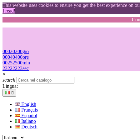
This website uses cookies to ensure you get the best experience on o
I read!
Cons
00
02
02
00
gio
00
04
04
00
ore
00
25
25
00
min
22
21
21
22
sec
×
search
Lingua:

English
Français
Español
Italiano
Deutsch