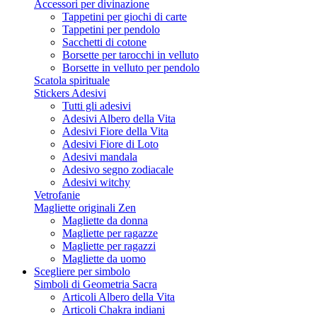
Accessori per divinazione
Tappetini per giochi di carte
Tappetini per pendolo
Sacchetti di cotone
Borsette per tarocchi in velluto
Borsette in velluto per pendolo
Scatola spirituale
Stickers Adesivi
Tutti gli adesivi
Adesivi Albero della Vita
Adesivi Fiore della Vita
Adesivi Fiore di Loto
Adesivi mandala
Adesivo segno zodiacale
Adesivi witchy
Vetrofanie
Magliette originali Zen
Magliette da donna
Magliette per ragazze
Magliette per ragazzi
Magliette da uomo
Scegliere per simbolo
Simboli di Geometria Sacra
Articoli Albero della Vita
Articoli Chakra indiani