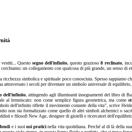
rnità
 vestiti... Questo
segno dell'infinito
, questo grazioso
8 reclinato
, inc
i cerchiamo: un collegamento con qualcosa di più grande, un senso di ete
 ricchezza simbolica e spirituale poco conosciuta. Spesso sappiamo che
a attraversato i secoli per diventare un simbolo universale di equilibrio,
 dell'infinito
, attingendo agli illuminanti insegnamenti del libro di Ba
rituale al lemniscato: non come semplice figura geometrica, ma come
s
olo dell'infinito riflette il movimento costante della vita", scrive Heider
finito non sia formalizzato come quello di altri simboli alchemici o sacri
ti e filosofi New Age, designer di gioielli e ricercatori dell'equilibrio
ofondi
e i suoi
usi pratici
nella vita quotidiana. Perché al di là della sua
n questo ciclo eterno, in questa forma fluida e perfetta, che si trova forse