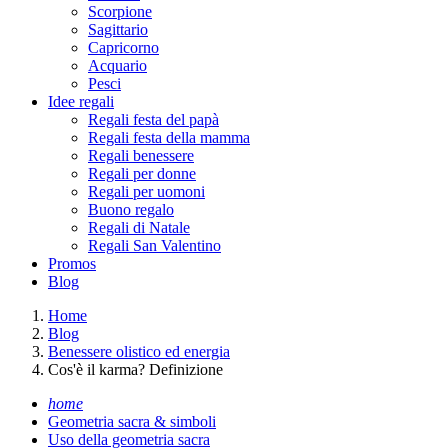
Scorpione
Sagittario
Capricorno
Acquario
Pesci
Idee regali
Regali festa del papà
Regali festa della mamma
Regali benessere
Regali per donne
Regali per uomoni
Buono regalo
Regali di Natale
Regali San Valentino
Promos
Blog
Home
Blog
Benessere olistico ed energia
Cos'è il karma? Definizione
home
Geometria sacra & simboli
Uso della geometria sacra