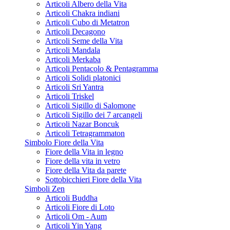
Articoli Albero della Vita
Articoli Chakra indiani
Articoli Cubo di Metatron
Articoli Decagono
Articoli Seme della Vita
Articoli Mandala
Articoli Merkaba
Articoli Pentacolo & Pentagramma
Articoli Solidi platonici
Articoli Sri Yantra
Articoli Triskel
Articoli Sigillo di Salomone
Articoli Sigillo dei 7 arcangeli
Articoli Nazar Boncuk
Articoli Tetragrammaton
Simbolo Fiore della Vita
Fiore della Vita in legno
Fiore della vita in vetro
Fiore della Vita da parete
Sottobicchieri Fiore della Vita
Simboli Zen
Articoli Buddha
Articoli Fiore di Loto
Articoli Om - Aum
Articoli Yin Yang