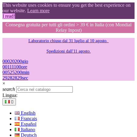
This website uses cookies to ensure you get the best experience on
our website.
Learn more
I read!
Consegna gratuita per tutti gli ordini > 39 € in Italia (con Mondial
Relay Inpost)
Laboratorio chiuso dal 31 luglio al 10 agosto.
Spedizioni dall'11 agosto.
00
02
02
00
gio
00
11
11
00
ore
00
52
52
00
min
28
27
27
28
sec
×
search
Lingua:

English
Français
Español
Italiano
Deutsch