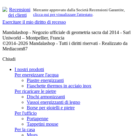
Mercante approvato dalla Società Recensioni Garantite,
clicca qui per visualizzare l'attestato
.
Esercitare il mio diritto di recesso
Mandalashop - Negozio ufficiale di geometria sacra dal 2014 - Sarl
Uniworld – Montpellier, Francia
©2014–2026 Mandalashop - Tutti i diritti riservati - Realizzato da
Mediacom87
Chiudi
I nostri prodotti
Per energizzare l'acqua
Piastre energizzanti
Fiaschette thermos in acciaio inox
Per ricaricare le pietre
Dischi armonizzanti
Vassoi energizzanti di legno
Borse per gioielli e pietre
Per l'ufficio
Portapenne
Tappetini mouse
Per la casa
Mugs