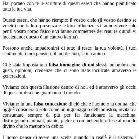
Hai portato con te le scritture di questi esseri che hanno pianificato
tutta la tua vita.
Questi esseri, che hanno riempito il vostro cielo (il vostro destino se
volete) con la loro presenza e le loro influenze, vi fanno vivere solo
per il vostro corpo fisico e vi fanno commettere dei reati (e quindi vi
incatenano; questo è un cattivo karma).
Possono anche impadronirsi di tutto il resto: la tua volontà, i tuoi
sentimenti, i tuoi pensieri, il tuo destino, la tua anima.
Ci è stata imposta una
falsa immagine di noi stessi
, un'ombra con
gusti, opinioni, credenze che ci sono state inculcate attraverso le
generazioni.
Viviamo con questa illusione dentro di noi, ed è attraverso gli occhi
di quest'ombra che guardiamo il mondo.
Viviamo in una
falsa concezione
di ciò che è l'uomo o la donna, che
oggi è considerato solo come un ingranaggio dell'industria, invitato a
consumare sempre di più per far funzionare la macchina,
distruggendo animali, piante, pietre e commettendo offese al mondo
divino che lo mettono in debito.
L'uomo pensa di avere una scelta quando in realtà è il sistema, i