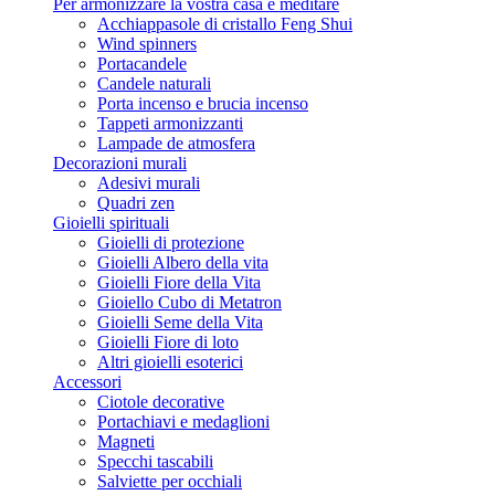
Per armonizzare la vostra casa e meditare
Acchiappasole di cristallo Feng Shui
Wind spinners
Portacandele
Candele naturali
Porta incenso e brucia incenso
Tappeti armonizzanti
Lampade de atmosfera
Decorazioni murali
Adesivi murali
Quadri zen
Gioielli spirituali
Gioielli di protezione
Gioielli Albero della vita
Gioielli Fiore della Vita
Gioiello Cubo di Metatron
Gioielli Seme della Vita
Gioielli Fiore di loto
Altri gioielli esoterici
Accessori
Ciotole decorative
Portachiavi e medaglioni
Magneti
Specchi tascabili
Salviette per occhiali