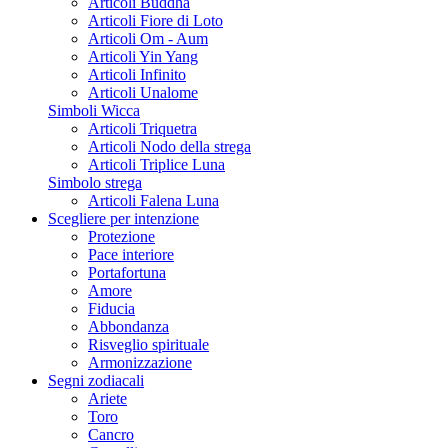
Articoli Buddha
Articoli Fiore di Loto
Articoli Om - Aum
Articoli Yin Yang
Articoli Infinito
Articoli Unalome
Simboli Wicca
Articoli Triquetra
Articoli Nodo della strega
Articoli Triplice Luna
Simbolo strega
Articoli Falena Luna
Scegliere per intenzione
Protezione
Pace interiore
Portafortuna
Amore
Fiducia
Abbondanza
Risveglio spirituale
Armonizzazione
Segni zodiacali
Ariete
Toro
Cancro