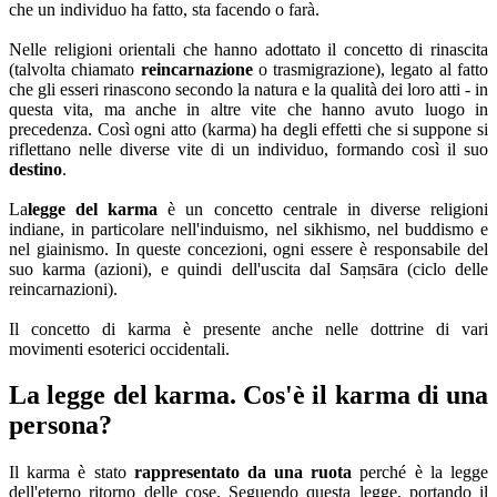
che un individuo ha fatto, sta facendo o farà.
Nelle religioni orientali che hanno adottato il concetto di rinascita
(talvolta chiamato
reincarnazione
o trasmigrazione), legato al fatto
che gli esseri rinascono secondo la natura e la qualità dei loro atti - in
questa vita, ma anche in altre vite che hanno avuto luogo in
precedenza. Così ogni atto (karma) ha degli effetti che si suppone si
riflettano nelle diverse vite di un individuo, formando così il suo
destino
.
La
legge del karma
è un concetto centrale in diverse religioni
indiane, in particolare nell'induismo, nel sikhismo, nel buddismo e
nel giainismo. In queste concezioni, ogni essere è responsabile del
suo karma (azioni), e quindi dell'uscita dal Saṃsāra (ciclo delle
reincarnazioni).
Il concetto di karma è presente anche nelle dottrine di vari
movimenti esoterici occidentali.
La legge del karma. Cos'è il karma di una
persona?
Il karma è stato
rappresentato da una ruota
perché è la legge
dell'eterno ritorno delle cose. Seguendo questa legge, portando il