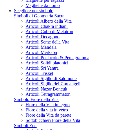
Magliette per ragazzi
Magliette da uomo
Scegliere per simbolo
Simboli di Geometria Sacra
Articoli Albero della Vita
Articoli Chakra indiani
Articoli Cubo di Metatron
Articoli Decagono
Articoli Seme della Vita
Articoli Mandala
Articoli Merkaba
Articoli Pentacolo & Pentagramma
Articoli Solidi platonici
Articoli Sri Yantra
Articoli Triskel
Articoli Sigillo di Salomone
Articoli Sigillo dei 7 arcangeli
Articoli Nazar Boncuk
Articoli Tetragrammaton
Simbolo Fiore della Vita
Fiore della Vita in legno
Fiore della vita in vetro
Fiore della Vita da parete
Sottobicchieri Fiore della Vita
Simboli Zen