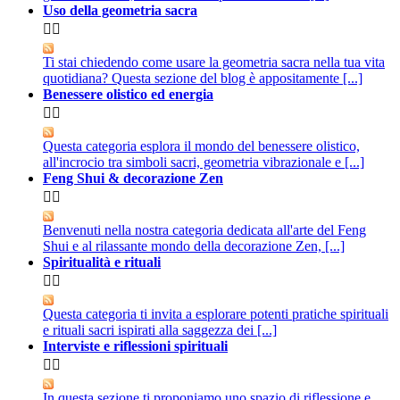
Uso della geometria sacra


Ti stai chiedendo come usare la geometria sacra nella tua vita
quotidiana? Questa sezione del blog è appositamente [...]
Benessere olistico ed energia


Questa categoria esplora il mondo del benessere olistico,
all'incrocio tra simboli sacri, geometria vibrazionale e [...]
Feng Shui & decorazione Zen


Benvenuti nella nostra categoria dedicata all'arte del Feng
Shui e al rilassante mondo della decorazione Zen, [...]
Spiritualità e rituali


Questa categoria ti invita a esplorare potenti pratiche spirituali
e rituali sacri ispirati alla saggezza dei [...]
Interviste e riflessioni spirituali


In questa sezione ti proponiamo uno spazio di riflessione e