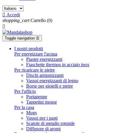

Accedi
shopping_cart
Carrello
(0)

Toggle navigation
☰
I nostri prodotti
Per energizzare l'acqua
Piastre energizzanti
Fiaschette thermos in acciaio inox
Per ricaricare le pietre
Dischi armonizzanti
Vassoi energizzanti di legno
Borse per gioielli e pietre
Per l'ufficio
Portapenne
Tappetini mouse
Per la casa
Mugs
Vassoi per i pasti
Scatole di metallo rotonde
Diffusore di aromi