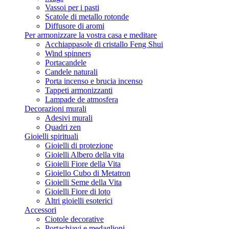
Vassoi per i pasti
Scatole di metallo rotonde
Diffusore di aromi
Per armonizzare la vostra casa e meditare
Acchiappasole di cristallo Feng Shui
Wind spinners
Portacandele
Candele naturali
Porta incenso e brucia incenso
Tappeti armonizzanti
Lampade de atmosfera
Decorazioni murali
Adesivi murali
Quadri zen
Gioielli spirituali
Gioielli di protezione
Gioielli Albero della vita
Gioielli Fiore della Vita
Gioiello Cubo di Metatron
Gioielli Seme della Vita
Gioielli Fiore di loto
Altri gioielli esoterici
Accessori
Ciotole decorative
Portachiavi e medaglioni