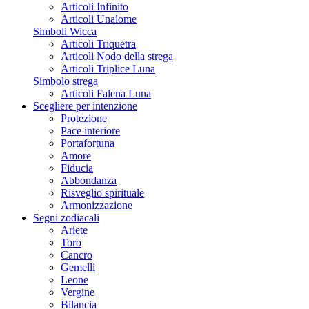
Articoli Infinito
Articoli Unalome
Simboli Wicca
Articoli Triquetra
Articoli Nodo della strega
Articoli Triplice Luna
Simbolo strega
Articoli Falena Luna
Scegliere per intenzione
Protezione
Pace interiore
Portafortuna
Amore
Fiducia
Abbondanza
Risveglio spirituale
Armonizzazione
Segni zodiacali
Ariete
Toro
Cancro
Gemelli
Leone
Vergine
Bilancia