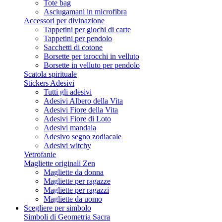
Tote bag
Asciugamani in microfibra
Accessori per divinazione
Tappetini per giochi di carte
Tappetini per pendolo
Sacchetti di cotone
Borsette per tarocchi in velluto
Borsette in velluto per pendolo
Scatola spirituale
Stickers Adesivi
Tutti gli adesivi
Adesivi Albero della Vita
Adesivi Fiore della Vita
Adesivi Fiore di Loto
Adesivi mandala
Adesivo segno zodiacale
Adesivi witchy
Vetrofanie
Magliette originali Zen
Magliette da donna
Magliette per ragazze
Magliette per ragazzi
Magliette da uomo
Scegliere per simbolo
Simboli di Geometria Sacra