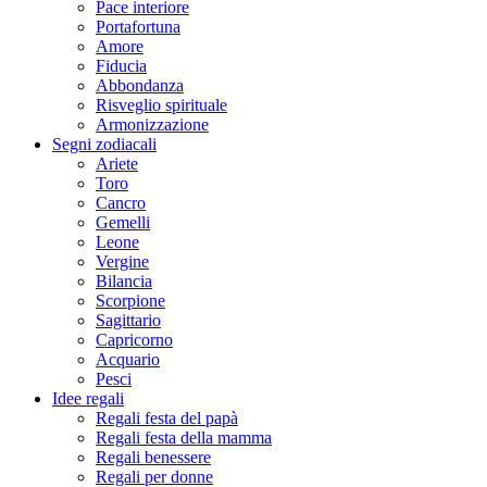
Pace interiore
Portafortuna
Amore
Fiducia
Abbondanza
Risveglio spirituale
Armonizzazione
Segni zodiacali
Ariete
Toro
Cancro
Gemelli
Leone
Vergine
Bilancia
Scorpione
Sagittario
Capricorno
Acquario
Pesci
Idee regali
Regali festa del papà
Regali festa della mamma
Regali benessere
Regali per donne