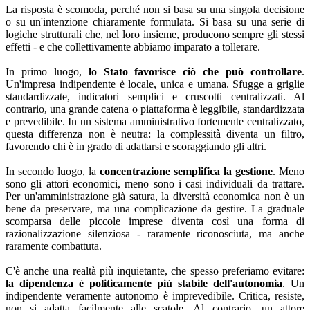
La risposta è scomoda, perché non si basa su una singola decisione
o su un'intenzione chiaramente formulata. Si basa su una serie di
logiche strutturali che, nel loro insieme, producono sempre gli stessi
effetti - e che collettivamente abbiamo imparato a tollerare.
In primo luogo,
lo Stato favorisce ciò che può controllare
.
Un'impresa indipendente è locale, unica e umana. Sfugge a griglie
standardizzate, indicatori semplici e cruscotti centralizzati. Al
contrario, una grande catena o piattaforma è leggibile, standardizzata
e prevedibile. In un sistema amministrativo fortemente centralizzato,
questa differenza non è neutra: la complessità diventa un filtro,
favorendo chi è in grado di adattarsi e scoraggiando gli altri.
In secondo luogo, la
concentrazione semplifica la gestione
. Meno
sono gli attori economici, meno sono i casi individuali da trattare.
Per un'amministrazione già satura, la diversità economica non è un
bene da preservare, ma una complicazione da gestire. La graduale
scomparsa delle piccole imprese diventa così una forma di
razionalizzazione silenziosa - raramente riconosciuta, ma anche
raramente combattuta.
C'è anche una realtà più inquietante, che spesso preferiamo evitare:
la dipendenza è politicamente più stabile dell'autonomia
. Un
indipendente veramente autonomo è imprevedibile. Critica, resiste,
non si adatta facilmente alle scatole. Al contrario, un attore