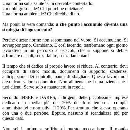
Una norma sulla salute? Chi oserebbe contestarlo.
Un obbligo sociale? Chi potrebbe obiettare?
Una norma ambientale? Chi direbbe di no.
Ma poniti la vera domanda:
a che punto l'accumulo diventa una
strategia di logoramento?
Perché queste norme non si sommano nel vuoto. Si accumulano. Si
sovrappongono. Cambiano. E così facendo, trasformano ogni giorno
lavorativo in un percorso a ostacoli, che si suppone si debba
affrontare da soli, senza fallire, senza lamentarsi.
Il tempo che si dedica al proprio lavoro si riduce. Al contrario, devi
occuparti di altro: moduli, documenti di supporto, scadenze,
anticipazione dei controlli, paura di sbagliare. Questo lavoro non
crea alcun valore economico. Non alimenta né la tua azienda né i
tuoi clienti. Serve solo a mantenerti in regola.
Secondo INSEE e DARES, i dirigenti delle piccolissime imprese
dedicano in media più del 20% del loro tempo a compiti
amministrativi e normativi. Il 20%. Per strutture che spesso operano
con una o due persone. Eppure, nessuno si scandalizza più per
questo dato.
Non sei il primo a soffrire di questo meccanismo. Il mondo