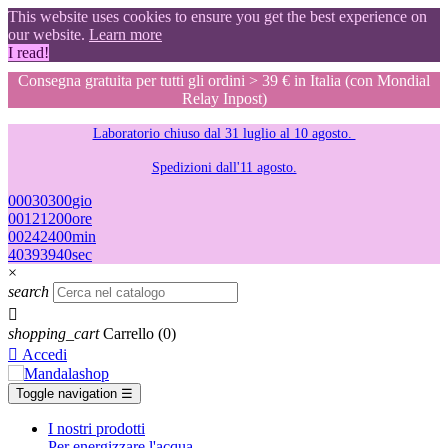
This website uses cookies to ensure you get the best experience on
our website.
Learn more
I read!
Consegna gratuita per tutti gli ordini > 39 € in Italia (con Mondial
Relay Inpost)
Laboratorio chiuso dal 31 luglio al 10 agosto.
Spedizioni dall'11 agosto.
00
03
03
00
gio
00
12
12
00
ore
00
24
24
00
min
39
38
38
39
sec
×
search

shopping_cart
Carrello
(0)

Accedi
Toggle navigation
☰
I nostri prodotti
Per energizzare l'acqua