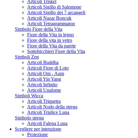
Articoli Triskel
Articoli Sigillo di Salomone
Articoli Sigillo dei 7 arcangeli
Articoli Nazar Boncuk
Articoli Tetragrammaton
Simbolo Fiore della Vita
Fiore della Vita in legno
Fiore della vita in vetro
Fiore della Vita da parete
Sottobicchieri Fiore della Vita
Simboli Zen
Articoli Buddha
Articoli Fiore di Loto
Articoli Om - Aum
Articoli Yin Yang
Articoli Infinito
Articoli Unalome
Simboli Wicca
Articoli Triquetra
Articoli Nodo della strega
Articoli Triplice Luna
Simbolo strega
Articoli Falena Luna
Scegliere per intenzione
Protezione