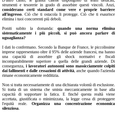
D'altro canto, le grandi catene dispongono di team dedicati,
strumenti e tesorerie in grado di assorbire questi vincoli. Anzi,
considerano certi standard come vere e proprie barriere
all'ingresso
. Ciò che ti ostacola li protegge. Ciò che ti esaurisce
elimina i tuoi concorrenti più deboli.
Poniti subito la domanda:
quando una norma elimina
sistematicamente i più piccoli, si può ancora parlare di
uguaglianza?
I dati lo confermano. Secondo la Banque de France, le piccolissime
imprese rappresentano oltre il 95% delle aziende francesi, ma hanno
una capacità di assorbire gli shock normativi e fiscali
incomparabilmente superiore a quella delle grandi aziende. Di
conseguenza,
i lavoratori autonomi sono massicciamente colpiti
dai fallimenti e dalle cessazioni di attività
, anche quando l'azienda
rimane economicamente redditizia.
Non si tratta necessariamente di una dichiarata volontà di esclusione.
Si tratta di un sistema che smista meccanicamente in base alla
capacità di sopportare la fatica. E finché questa realtà viene
accettata, giustificata o minimizzata, la legge cessa di proteggere
l'equità reale.
Organizza una concentrazione economica
silenziosa
.