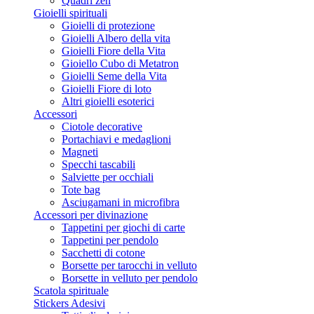
Quadri zen
Gioielli spirituali
Gioielli di protezione
Gioielli Albero della vita
Gioielli Fiore della Vita
Gioiello Cubo di Metatron
Gioielli Seme della Vita
Gioielli Fiore di loto
Altri gioielli esoterici
Accessori
Ciotole decorative
Portachiavi e medaglioni
Magneti
Specchi tascabili
Salviette per occhiali
Tote bag
Asciugamani in microfibra
Accessori per divinazione
Tappetini per giochi di carte
Tappetini per pendolo
Sacchetti di cotone
Borsette per tarocchi in velluto
Borsette in velluto per pendolo
Scatola spirituale
Stickers Adesivi