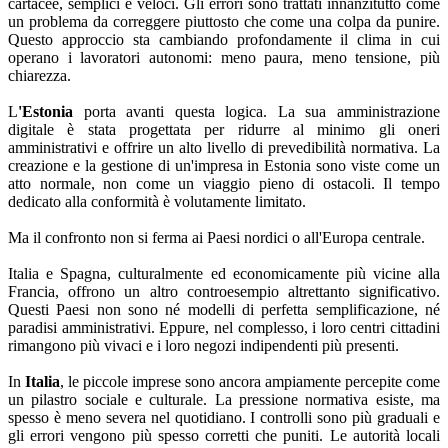
cartacee, semplici e veloci. Gli errori sono trattati innanzitutto come
un problema da correggere piuttosto che come una colpa da punire.
Questo approccio sta cambiando profondamente il clima in cui
operano i lavoratori autonomi: meno paura, meno tensione, più
chiarezza.
L
'Estonia
porta avanti questa logica. La sua amministrazione
digitale è stata progettata per ridurre al minimo gli oneri
amministrativi e offrire un alto livello di prevedibilità normativa. La
creazione e la gestione di un'impresa in Estonia sono viste come un
atto normale, non come un viaggio pieno di ostacoli. Il tempo
dedicato alla conformità è volutamente limitato.
Ma il confronto non si ferma ai Paesi nordici o all'Europa centrale.
Italia e Spagna, culturalmente ed economicamente più vicine alla
Francia, offrono un altro controesempio altrettanto significativo.
Questi Paesi non sono né modelli di perfetta semplificazione, né
paradisi amministrativi. Eppure, nel complesso, i loro centri cittadini
rimangono più vivaci e i loro negozi indipendenti più presenti.
In
Italia
, le piccole imprese sono ancora ampiamente percepite come
un pilastro sociale e culturale. La pressione normativa esiste, ma
spesso è meno severa nel quotidiano. I controlli sono più graduali e
gli errori vengono più spesso corretti che puniti. Le autorità locali