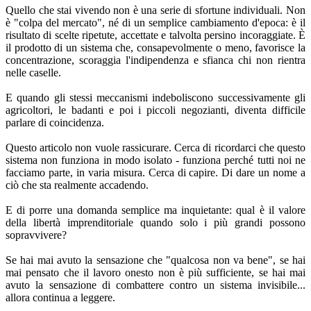
Quello che stai vivendo non è una serie di sfortune individuali. Non
è "colpa del mercato", né di un semplice cambiamento d'epoca: è il
risultato di scelte ripetute, accettate e talvolta persino incoraggiate. È
il prodotto di un sistema che, consapevolmente o meno, favorisce la
concentrazione, scoraggia l'indipendenza e sfianca chi non rientra
nelle caselle.
E quando gli stessi meccanismi indeboliscono successivamente gli
agricoltori, le badanti e poi i piccoli negozianti, diventa difficile
parlare di coincidenza.
Questo articolo non vuole rassicurare. Cerca di ricordarci che questo
sistema non funziona in modo isolato - funziona perché tutti noi ne
facciamo parte, in varia misura. Cerca di capire. Di dare un nome a
ciò che sta realmente accadendo.
E di porre una domanda semplice ma inquietante: qual è il valore
della libertà imprenditoriale quando solo i più grandi possono
sopravvivere?
Se hai mai avuto la sensazione che "qualcosa non va bene", se hai
mai pensato che il lavoro onesto non è più sufficiente, se hai mai
avuto la sensazione di combattere contro un sistema invisibile...
allora continua a leggere.