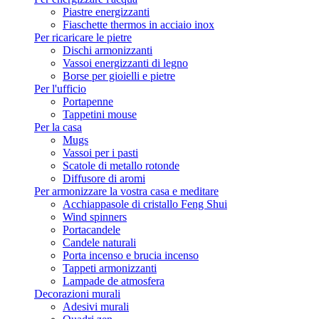
Piastre energizzanti
Fiaschette thermos in acciaio inox
Per ricaricare le pietre
Dischi armonizzanti
Vassoi energizzanti di legno
Borse per gioielli e pietre
Per l'ufficio
Portapenne
Tappetini mouse
Per la casa
Mugs
Vassoi per i pasti
Scatole di metallo rotonde
Diffusore di aromi
Per armonizzare la vostra casa e meditare
Acchiappasole di cristallo Feng Shui
Wind spinners
Portacandele
Candele naturali
Porta incenso e brucia incenso
Tappeti armonizzanti
Lampade de atmosfera
Decorazioni murali
Adesivi murali