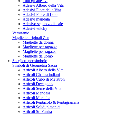
Tutti gli adesivi
Adesivi Albero della Vita
Adesivi Fiore della Vita
Adesivi Fiore di Loto
Adesivi mandala
Adesivo segno zodiacale
Adesivi witchy
Vetrofanie
Magliette originali Zen
Magliette da donna
Magliette per ragazze
Magliette per ragazzi
Magliette da uomo
Scegliere per simbolo
Simboli di Geometria Sacra
Articoli Albero della Vita
Articoli Chakra indiani
Articoli Cubo di Metatron
Articoli Decagono
Articoli Seme della Vita
Articoli Mandala
Articoli Merkaba
Articoli Pentacolo & Pentagramma
Articoli Solidi platonici
Articoli Sri Yantra