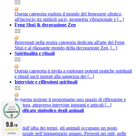


Questa categoria esplora il mondo del benessere olistico,
all'incrocio tra simboli sacri, geometria vibrazionale e [...]
Feng Shui & decorazione Zen


Benvenuti nella nostra categoria dedicata all'arte del Feng
Shui e al rilassante mondo della decorazione Zen, [...]
Spiritualità e rituali


Questa categoria ti invita a esplorare potenti pratiche spirituali
e rituali sacri ispirati alla saggezza dei [...]
Interviste e riflessioni spirituali


In questa sezione ti proponiamo uno spazio di riflessione e
apertura, attraverso interviste ispiranti e articoli [...]
Significato simbolico degli animali


9.8
/10
Fin dall’alba dei tempi, gli animali occupano un posto
essenziale nell’immaginario umano. Presenti nei miti, nelle
860 RATINGS