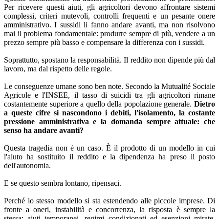
Per ricevere questi aiuti, gli agricoltori devono affrontare sistemi
complessi, criteri mutevoli, controlli frequenti e un pesante onere
amministrativo. I sussidi li fanno andare avanti, ma non risolvono
mai il problema fondamentale: produrre sempre di più, vendere a un
prezzo sempre più basso e compensare la differenza con i sussidi.
Soprattutto, spostano la responsabilità. Il reddito non dipende più dal
lavoro, ma dal rispetto delle regole.
Le conseguenze umane sono ben note. Secondo la Mutualité Sociale
Agricole e l'INSEE, il tasso di suicidi tra gli agricoltori rimane
costantemente superiore a quello della popolazione generale.
Dietro
a queste cifre si nascondono i debiti, l'isolamento, la costante
pressione amministrativa e la domanda sempre attuale: che
senso ha andare avanti?
Questa tragedia non è un caso. È il prodotto di un modello in cui
l'aiuto ha sostituito il reddito e la dipendenza ha preso il posto
dell'autonomia.
E se questo sembra lontano, ripensaci.
Perché lo stesso modello si sta estendendo alle piccole imprese. Di
fronte a oneri, instabilità e concorrenza, la risposta è sempre la
stessa: aiuti temporanei, regimi condizionati ed esenzioni mirate.