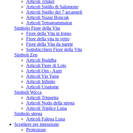
Articoli Triskel
Articoli Sigillo di Salomone
Articoli Sigillo dei 7 arcangeli
Articoli Nazar Boncuk
Articoli Tetragrammaton
Simbolo Fiore della Vita
Fiore della Vita in legno
Fiore della vita in vetro
Fiore della Vita da parete
Sottobicchieri Fiore della Vita
Simboli Zen
Articoli Buddha
Articoli Fiore di Loto
Articoli Om - Aum
Articoli Yin Yang
Articoli Infinito
Articoli Unalome
Simboli Wicca
Articoli Triquetra
Articoli Nodo della strega
Articoli Triplice Luna
Simbolo strega
Articoli Falena Luna
Scegliere per intenzione
Protezione