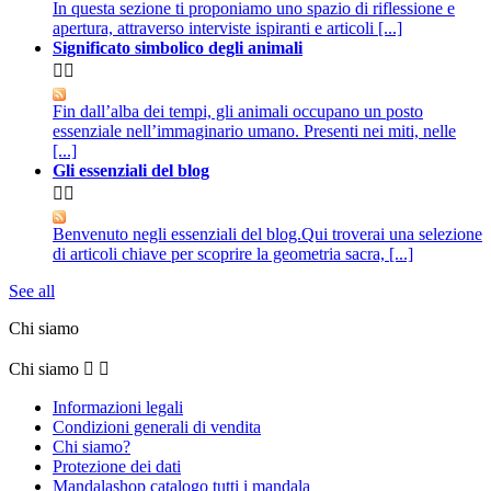
In questa sezione ti proponiamo uno spazio di riflessione e
apertura, attraverso interviste ispiranti e articoli [...]
Significato simbolico degli animali


Fin dall’alba dei tempi, gli animali occupano un posto
essenziale nell’immaginario umano. Presenti nei miti, nelle
[...]
Gli essenziali del blog


Benvenuto negli essenziali del blog.Qui troverai una selezione
di articoli chiave per scoprire la geometria sacra, [...]
See all
Chi siamo
Chi siamo


Informazioni legali
Condizioni generali di vendita
Chi siamo?
Protezione dei dati
Mandalashop catalogo tutti i mandala