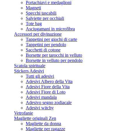
Portachiavi e medaglioni
Magneti
Specchi tascabili
Salviette per occhiali
Tote bag
Asciugamani in microfibra
Accessori per divinazione
Tappetini per giochi di carte
Tappetini per pendolo
Sacchetti di cotone
Borsette per tarocchi in velluto
Borsette in velluto per pendolo
Scatola spirituale
Stickers Adesivi
Tutti gli adesivi
Adesivi Albero della Vita
Adesivi Fiore della Vita
Adesivi Fiore di Loto
Adesivi mandala
Adesivo segno zodiacale
Adesivi witchy
Vetrofanie
Magliette originali Zen
Magliette da donna
Magliette per ragazze