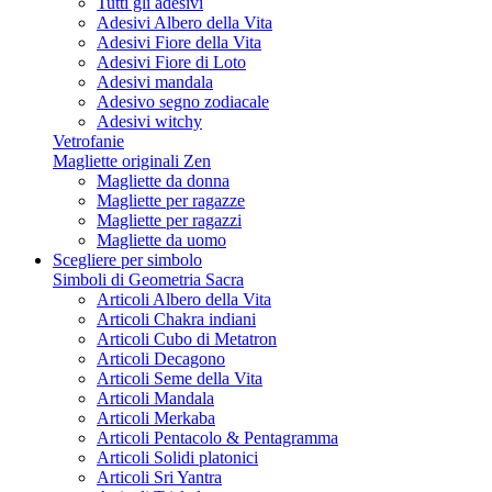
Tutti gli adesivi
Adesivi Albero della Vita
Adesivi Fiore della Vita
Adesivi Fiore di Loto
Adesivi mandala
Adesivo segno zodiacale
Adesivi witchy
Vetrofanie
Magliette originali Zen
Magliette da donna
Magliette per ragazze
Magliette per ragazzi
Magliette da uomo
Scegliere per simbolo
Simboli di Geometria Sacra
Articoli Albero della Vita
Articoli Chakra indiani
Articoli Cubo di Metatron
Articoli Decagono
Articoli Seme della Vita
Articoli Mandala
Articoli Merkaba
Articoli Pentacolo & Pentagramma
Articoli Solidi platonici
Articoli Sri Yantra