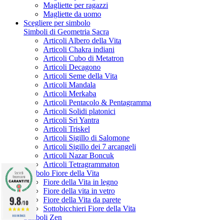
Magliette per ragazzi
Magliette da uomo
Scegliere per simbolo
Simboli di Geometria Sacra
Articoli Albero della Vita
Articoli Chakra indiani
Articoli Cubo di Metatron
Articoli Decagono
Articoli Seme della Vita
Articoli Mandala
Articoli Merkaba
Articoli Pentacolo & Pentagramma
Articoli Solidi platonici
Articoli Sri Yantra
Articoli Triskel
Articoli Sigillo di Salomone
Articoli Sigillo dei 7 arcangeli
Articoli Nazar Boncuk
Articoli Tetragrammaton
Simbolo Fiore della Vita
Fiore della Vita in legno
Fiore della vita in vetro
9.8
Fiore della Vita da parete
/10
Sottobicchieri Fiore della Vita
Simboli Zen
860 RATINGS