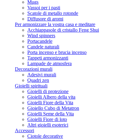
Mugs
Vassoi per i pasti
Scatole di metallo rotonde
Diffusore di aromi
Per armonizzare la vostra casa e meditare
Acchiappasole di cristallo Feng Shui
Wind spinners
Portacandele
Candele naturali
Porta incenso e brucia incenso
Tappeti armonizzanti
Lampade de atmosfera
Decorazioni murali
Adesivi murali
Quadri zen
Gioielli spirituali
Gioielli di protezione
Gioielli Albero della vita
Gioielli Fiore della Vita
Gioiello Cubo di Metatron
Gioielli Seme della Vita
Gioielli Fiore di loto
Altri gioielli esoterici
Accessori
Ciotole decorative