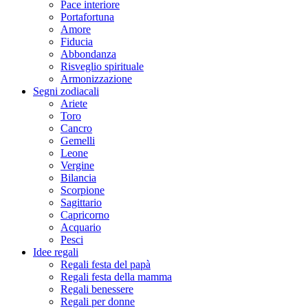
Pace interiore
Portafortuna
Amore
Fiducia
Abbondanza
Risveglio spirituale
Armonizzazione
Segni zodiacali
Ariete
Toro
Cancro
Gemelli
Leone
Vergine
Bilancia
Scorpione
Sagittario
Capricorno
Acquario
Pesci
Idee regali
Regali festa del papà
Regali festa della mamma
Regali benessere
Regali per donne