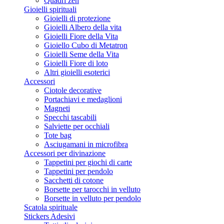
Quadri zen
Gioielli spirituali
Gioielli di protezione
Gioielli Albero della vita
Gioielli Fiore della Vita
Gioiello Cubo di Metatron
Gioielli Seme della Vita
Gioielli Fiore di loto
Altri gioielli esoterici
Accessori
Ciotole decorative
Portachiavi e medaglioni
Magneti
Specchi tascabili
Salviette per occhiali
Tote bag
Asciugamani in microfibra
Accessori per divinazione
Tappetini per giochi di carte
Tappetini per pendolo
Sacchetti di cotone
Borsette per tarocchi in velluto
Borsette in velluto per pendolo
Scatola spirituale
Stickers Adesivi