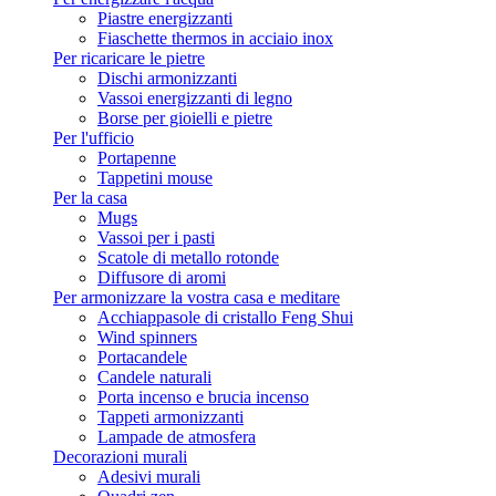
Piastre energizzanti
Fiaschette thermos in acciaio inox
Per ricaricare le pietre
Dischi armonizzanti
Vassoi energizzanti di legno
Borse per gioielli e pietre
Per l'ufficio
Portapenne
Tappetini mouse
Per la casa
Mugs
Vassoi per i pasti
Scatole di metallo rotonde
Diffusore di aromi
Per armonizzare la vostra casa e meditare
Acchiappasole di cristallo Feng Shui
Wind spinners
Portacandele
Candele naturali
Porta incenso e brucia incenso
Tappeti armonizzanti
Lampade de atmosfera
Decorazioni murali
Adesivi murali