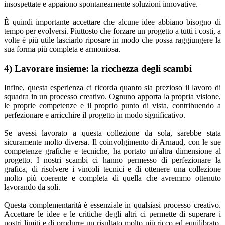
insospettate e appaiono spontaneamente soluzioni innovative.
È quindi importante accettare che alcune idee abbiano bisogno di
tempo per evolversi. Piuttosto che forzare un progetto a tutti i costi, a
volte è più utile lasciarlo riposare in modo che possa raggiungere la
sua forma più completa e armoniosa.
4) Lavorare insieme: la ricchezza degli scambi
Infine, questa esperienza ci ricorda quanto sia prezioso il lavoro di
squadra in un processo creativo. Ognuno apporta la propria visione,
le proprie competenze e il proprio punto di vista, contribuendo a
perfezionare e arricchire il progetto in modo significativo.
Se avessi lavorato a questa collezione da sola, sarebbe stata
sicuramente molto diversa. Il coinvolgimento di Arnaud, con le sue
competenze grafiche e tecniche, ha portato un'altra dimensione al
progetto. I nostri scambi ci hanno permesso di perfezionare la
grafica, di risolvere i vincoli tecnici e di ottenere una collezione
molto più coerente e completa di quella che avremmo ottenuto
lavorando da soli.
Questa complementarità è essenziale in qualsiasi processo creativo.
Accettare le idee e le critiche degli altri ci permette di superare i
nostri limiti e di produrre un risultato molto più ricco ed equilibrato.