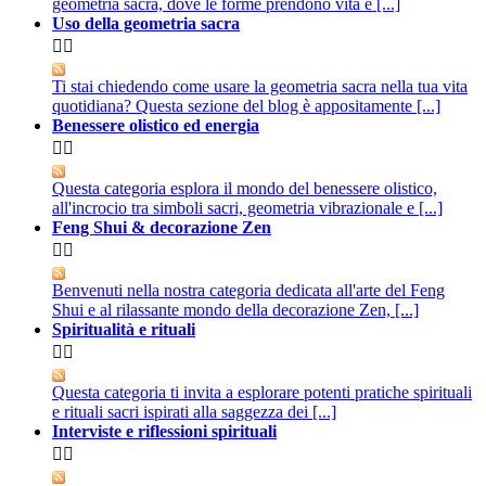
geometria sacra, dove le forme prendono vita e [...]
Uso della geometria sacra


Ti stai chiedendo come usare la geometria sacra nella tua vita
quotidiana? Questa sezione del blog è appositamente [...]
Benessere olistico ed energia


Questa categoria esplora il mondo del benessere olistico,
all'incrocio tra simboli sacri, geometria vibrazionale e [...]
Feng Shui & decorazione Zen


Benvenuti nella nostra categoria dedicata all'arte del Feng
Shui e al rilassante mondo della decorazione Zen, [...]
Spiritualità e rituali


Questa categoria ti invita a esplorare potenti pratiche spirituali
e rituali sacri ispirati alla saggezza dei [...]
Interviste e riflessioni spirituali

