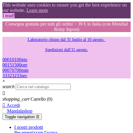
This website uses cookies to ensure you get the best experience on
our website.
Learn more
I read!
Consegna gratuita per tutti gli ordini > 39 € in Italia (con Mondial
Relay Inpost)
Laboratorio chiuso dal 31 luglio al 10 agosto.
Spedizioni dall'11 agosto.
00
01
01
00
gio
00
15
15
00
ore
00
07
07
00
min
32
31
31
32
sec
×
search

shopping_cart
Carrello
(0)

Accedi
Toggle navigation
☰
I nostri prodotti
Per energizzare l'acqua