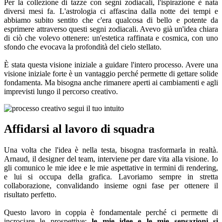
Per la collezione di tazze con segni zodiacali, l'ispirazione è nata
diversi mesi fa. L'astrologia ci affascina dalla notte dei tempi e
abbiamo subito sentito che c'era qualcosa di bello e potente da
esprimere attraverso questi segni zodiacali. Avevo già un'idea chiara
di ciò che volevo ottenere: un'estetica raffinata e cosmica, con uno
sfondo che evocava la profondità del cielo stellato.
È stata questa visione iniziale a guidare l'intero processo. Avere una
visione iniziale forte è un vantaggio perché permette di gettare solide
fondamenta. Ma bisogna anche rimanere aperti ai cambiamenti e agli
imprevisti lungo il percorso creativo.
Affidarsi al lavoro di squadra
Una volta che l'idea è nella testa, bisogna trasformarla in realtà.
Arnaud, il designer del team, interviene per dare vita alla visione. Io
gli comunico le mie idee e le mie aspettative in termini di rendering,
e lui si occupa della grafica. Lavoriamo sempre in stretta
collaborazione, convalidando insieme ogni fase per ottenere il
risultato perfetto.
Questo lavoro in coppia è fondamentale perché ci permette di
incrociare le prospettive:
le mie idee e le mie sensazioni si