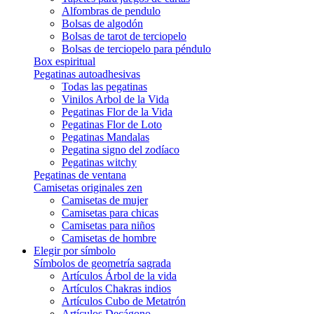
Alfombras de pendulo
Bolsas de algodón
Bolsas de tarot de terciopelo
Bolsas de terciopelo para péndulo
Box espiritual
Pegatinas autoadhesivas
Todas las pegatinas
Vinilos Arbol de la Vida
Pegatinas Flor de la Vida
Pegatinas Flor de Loto
Pegatinas Mandalas
Pegatina signo del zodíaco
Pegatinas witchy
Pegatinas de ventana
Camisetas originales zen
Camisetas de mujer
Camisetas para chicas
Camisetas para niños
Camisetas de hombre
Elegir por símbolo
Símbolos de geometría sagrada
Artículos Árbol de la vida
Artículos Chakras indios
Artículos Cubo de Metatrón
Artículos Decágono