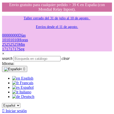
Envio gratuito para cualquier pedido > 39 € en España (con
Mondial Relay Inpost).
Taller cerrado del 31 de julio al 10 de agosto.
Envíos desde el 11 de agosto.
00
00
00
00
Días
10
10
10
10
Horas
25
25
25
25
Min
17
17
17
17
Seg
×
search
clear
Idioma:

English
Français
Español
Italiano
Deutsch

Iniciar sesión