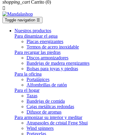
shopping_cart
Carrito
(0)

Toggle navigation
☰
Nuestros productos
Para dinamizar el agua
Placas energizantes
Termos de acero inoxidable
Para recargar las piedras
Discos armonizadores
Bandejas de madera energizantes
Bolsas para joyas y piedras
Para la oficina
Portalápices
Alfombrillas de ratón
Para el hogar
Tazas
Bandejas de comida
Cajas metálicas redondas
Difusor de aromas
Para armonizar su interior y meditar
Atrapasoles de cristal Feng Shui
Wind spinners
Portavelas