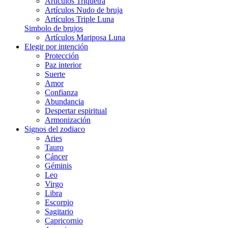
Artículos Triquetra
Artículos Nudo de bruja
Artículos Triple Luna
Simbolo de brujos
Artículos Mariposa Luna
Elegir por intención
Protección
Paz interior
Suerte
Amor
Confianza
Abundancia
Despertar espiritual
Armonización
Signos del zodiaco
Aries
Tauro
Cáncer
Géminis
Leo
Virgo
Libra
Escorpio
Sagitario
Capricornio