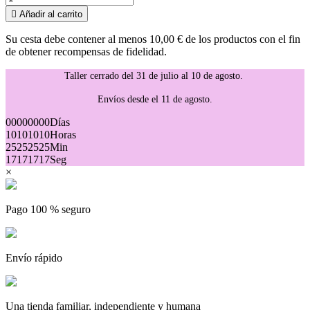

Añadir al carrito
Su cesta debe contener al menos 10,00 € de los productos con el fin
de obtener recompensas de fidelidad.
Taller cerrado del 31 de julio al 10 de agosto.
Envíos desde el 11 de agosto.
00
00
00
00
Días
10
10
10
10
Horas
25
25
25
25
Min
17
17
17
17
Seg
×
Pago 100 % seguro
Envío rápido
Una tienda familiar, independiente y humana