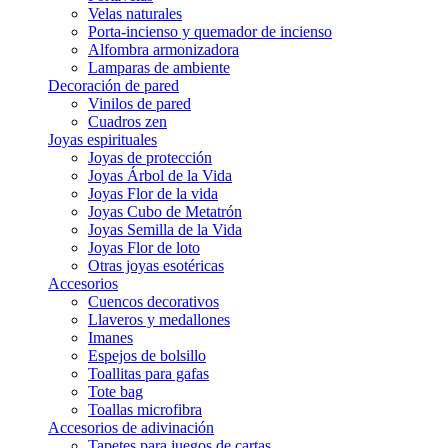
Velas naturales
Porta-incienso y quemador de incienso
Alfombra armonizadora
Lamparas de ambiente
Decoración de pared
Vinilos de pared
Cuadros zen
Joyas espirituales
Joyas de protección
Joyas Árbol de la Vida
Joyas Flor de la vida
Joyas Cubo de Metatrón
Joyas Semilla de la Vida
Joyas Flor de loto
Otras joyas esotéricas
Accesorios
Cuencos decorativos
Llaveros y medallones
Imanes
Espejos de bolsillo
Toallitas para gafas
Tote bag
Toallas microfibra
Accesorios de adivinación
Tapetes para juegos de cartas