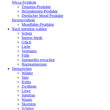
Wicca-Symbole
Triquetra-Produkte
Hexenknoten-Produkte
Dreifacher Mond Produkte
Hexensymbole
Mondfalter-Produkte
Nach intention wählen
Schutz
Innerer friede
Glück
Liebe
Vertrauen
Fülle
Spirituelles erwachen
Harmonisierung
Sternzeichen
Widder
Stier
Krebs
Zwillinge
Löwe
Jungfrau
Waage
Skorpion
Schütze