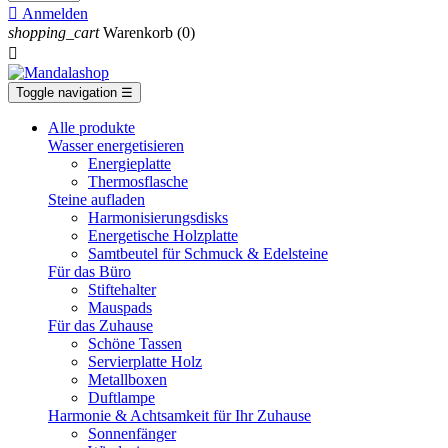

Anmelden
shopping_cart
Warenkorb
(0)

Toggle navigation
☰
Alle produkte
Wasser energetisieren
Energieplatte​
Thermosflasche
Steine aufladen
Harmonisierungsdisks
Energetische Holzplatte
Samtbeutel für Schmuck & Edelsteine
Für das Büro
Stiftehalter
Mauspads
Für das Zuhause
Schöne Tassen
Servierplatte Holz
Metallboxen
Duftlampe
Harmonie & Achtsamkeit für Ihr Zuhause
Sonnenfänger