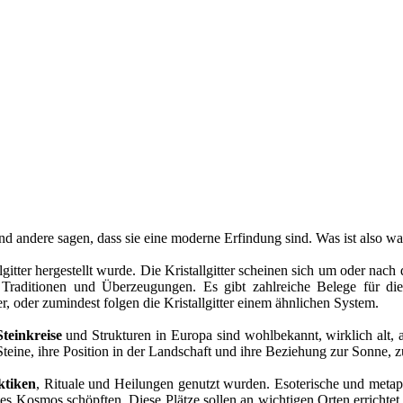
rend andere sagen, dass sie eine moderne Erfindung sind. Was ist also w
gitter hergestellt wurde. Die Kristallgitter scheinen sich um oder nach
 Traditionen und Überzeugungen. Es gibt zahlreiche Belege für die
, oder zumindest folgen die Kristallgitter einem ähnlichen System.
Steinkreise
und Strukturen in Europa sind wohlbekannt, wirklich alt
r Steine, ihre Position in der Landschaft und ihre Beziehung zur Sonn
aktiken
, Rituale und Heilungen genutzt wurden. Esoterische und meta
des Kosmos schöpften. Diese Plätze sollen an wichtigen Orten errichtet