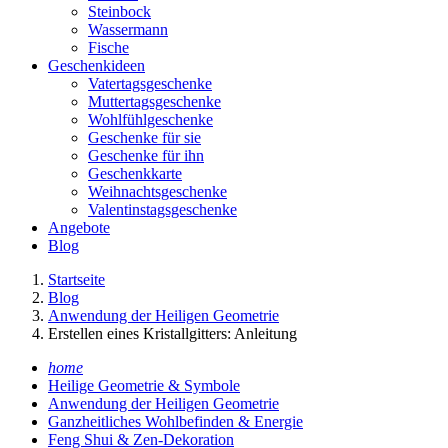
Steinbock
Wassermann
Fische
Geschenkideen
Vatertagsgeschenke
Muttertagsgeschenke
Wohlfühlgeschenke
Geschenke für sie
Geschenke für ihn
Geschenkkarte
Weihnachtsgeschenke
Valentinstagsgeschenke
Angebote
Blog
Startseite
Blog
Anwendung der Heiligen Geometrie
Erstellen eines Kristallgitters: Anleitung
home
Heilige Geometrie & Symbole
Anwendung der Heiligen Geometrie
Ganzheitliches Wohlbefinden & Energie
Feng Shui & Zen-Dekoration