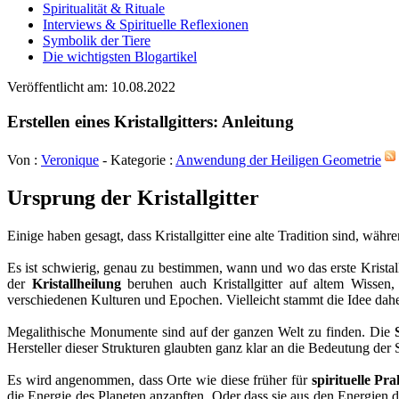
Spiritualität & Rituale
Interviews & Spirituelle Reflexionen
Symbolik der Tiere
Die wichtigsten Blogartikel
Veröffentlicht am: 10.08.2022
Erstellen eines Kristallgitters: Anleitung
Von :
Veronique
- Kategorie :
Anwendung der Heiligen Geometrie
Ursprung der Kristallgitter
Einige haben gesagt, dass Kristallgitter eine alte Tradition sind, wäh
Es ist schwierig, genau zu bestimmen, wann und wo das erste Kristall
der
Kristallheilung
beruhen auch Kristallgitter auf altem Wissen,
verschiedenen Kulturen und Epochen. Vielleicht stammt die Idee daher
Megalithische Monumente sind auf der ganzen Welt zu finden. Die
Hersteller dieser Strukturen glaubten ganz klar an die Bedeutung de
Es wird angenommen, dass Orte wie diese früher für
spirituelle Pr
die Energie des Planeten anzapften. Oder dass sie aus den Energien 