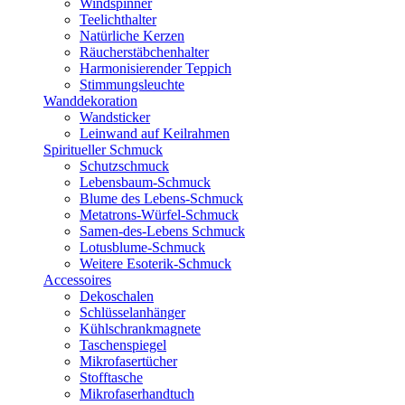
Windspinner
Teelichthalter
Natürliche Kerzen
Räucherstäbchenhalter
Harmonisierender Teppich
Stimmungsleuchte
Wanddekoration
Wandsticker
Leinwand auf Keilrahmen
Spiritueller Schmuck
Schutzschmuck
Lebensbaum-Schmuck
Blume des Lebens-Schmuck
Metatrons-Würfel-Schmuck
Samen-des-Lebens Schmuck
Lotusblume-Schmuck
Weitere Esoterik-Schmuck
Accessoires
Dekoschalen
Schlüsselanhänger
Kühlschrankmagnete
Taschenspiegel
Mikrofasertücher
Stofftasche
Mikrofaserhandtuch