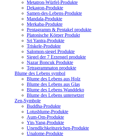
Metatron-Würfel-Produkte
Dekagon-Produkte
Samen-des-Lebens-Produkte
Mandala-Produkte
Merkaba-Produkte
Pentagramm & Pentakel produkte
Platonische Körper Produkt
Sri Yantra-Produkte
Triskele-Produkte
Salomon-siegel Produkte
Siegel der 7 Erzengel produkte
Nazar Boncuk Produkte
Tetragrammaton produkte
Blume des Lebens symbol​
Blume des Lebens aus Holz
Blume des Lebens aus Glas
Blume des Lebens Wanddeko
Blume des Lebens untersetzer
Zen-Symbole
Buddha-Produkte
Lotusblume-Produkte
Aum-Om-Produkte
Yin-Yang-Produkte
Unendlichkeitszeichen-Produkte
Unalome-Produkte