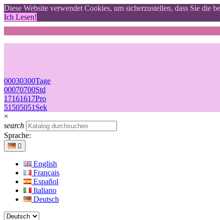
Diese Website verwendet Cookies, um sicherzustellen, dass Sie die b
Ich Lesen!
00
03
03
00
Tage
00
07
07
00
Std
17
16
16
17
Pro
50
49
49
50
Sek
×
search
Sprache:

English
Français
Español
Italiano
Deutsch