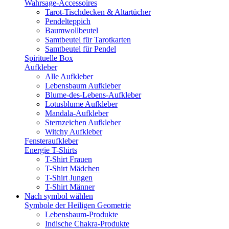
Wahrsage-Accessoires
Tarot-Tischdecken & Altartücher
Pendelteppich
Baumwollbeutel
Samtbeutel für Tarotkarten
Samtbeutel für Pendel
Spirituelle Box
Aufkleber
Alle Aufkleber
Lebensbaum Aufkleber
Blume-des-Lebens-Aufkleber
Lotusblume Aufkleber
Mandala-Aufkleber
Sternzeichen Aufkleber
Witchy Aufkleber
Fensteraufkleber
Energie T-Shirts
T-Shirt Frauen
T-Shirt Mädchen
T-Shirt Jungen
T-Shirt Männer
Nach symbol wählen
Symbole der Heiligen Geometrie
Lebensbaum-Produkte
Indische Chakra-Produkte