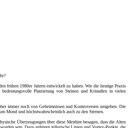
ahr?
 den frühen 1980er Jahren entwickelt zu haben. Wie die heutige Praxis
 bedeutungsvolle Platzierung von Steinen und Kristallen in vielen
, aber immer noch von Geheimnissen und Kontroversen umgeben. Die
e, zum Mond und höchstwahrscheinlich auch zu den Sternen.
physische Überzeugungen über diese Menhire besagen, dass die Alten
 worden sein. Dazu gehören tellurische Linien und Vortex-Punkte, die