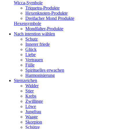
Wicca-Symbole
Triquetra-Produkte
Hexenknoten-Produkte
Dreifacher Mond Produkte
Hexensymbole
Mondfalter-Produkte
Nach intention wählen
Schutz
Innerer friede
Glück
Liebe
Vertrauen
Fülle
Spirituelles erwachen
Harmonisierung
Sternzeichen
Widder
Stier
Krebs
Zwillinge
Löwe
Jungfrau
Waage
Skorpion
Schütze