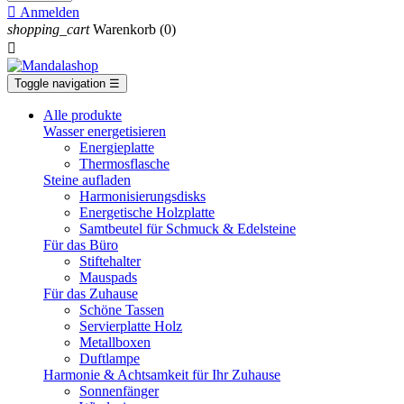

Anmelden
shopping_cart
Warenkorb
(0)

Toggle navigation
☰
Alle produkte
Wasser energetisieren
Energieplatte​
Thermosflasche
Steine aufladen
Harmonisierungsdisks
Energetische Holzplatte
Samtbeutel für Schmuck & Edelsteine
Für das Büro
Stiftehalter
Mauspads
Für das Zuhause
Schöne Tassen
Servierplatte Holz
Metallboxen
Duftlampe
Harmonie & Achtsamkeit für Ihr Zuhause
Sonnenfänger