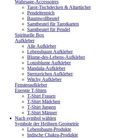
Wahrsage-Accessoires
Tarot-Tischdecken & Altartücher
Pendelteppich
Baumwollbeutel
Samtbeutel für Tarotkarten
Samtbeutel für Pendel
Spirituelle Box
Aufkleber
Alle Aufkleber
Lebensbaum Aufkleber
Blume-des-Lebens-Aufkleber
Lotusblume Aufkleber
Mandala-Aufkleber
Sternzeichen Aufkleber
Witchy Aufkleber
Fensteraufkleber
Energie T-Shirts
T-Shirt Frauen
T-Shirt Mädchen
T-Shirt Jungen
T-Shirt Männer
Nach symbol wählen
Symbole der Heiligen Geometrie
Lebensbaum-Produkte
Indische Chakra-Produkte