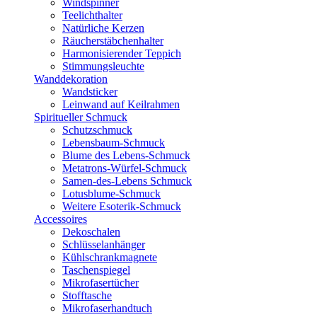
Windspinner
Teelichthalter
Natürliche Kerzen
Räucherstäbchenhalter
Harmonisierender Teppich
Stimmungsleuchte
Wanddekoration
Wandsticker
Leinwand auf Keilrahmen
Spiritueller Schmuck
Schutzschmuck
Lebensbaum-Schmuck
Blume des Lebens-Schmuck
Metatrons-Würfel-Schmuck
Samen-des-Lebens Schmuck
Lotusblume-Schmuck
Weitere Esoterik-Schmuck
Accessoires
Dekoschalen
Schlüsselanhänger
Kühlschrankmagnete
Taschenspiegel
Mikrofasertücher
Stofftasche
Mikrofaserhandtuch