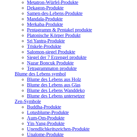
Metatron-Würfel-Produkte
Dekagon-Produkte
Samen-des-Lebens-Produkte
Mandala-Produkte
Merkaba-Produkte
Pentagramm & Pentakel produkte
Platonische Körper Produkt
Sri Yantra-Produkte
Triskele-Produkte
Salomon-siegel Produkte
Siegel der 7 Erzengel produkte
Nazar Boncuk Produkte
Tetragrammaton produkte
Blume des Lebens symbol​
Blume des Lebens aus Holz
Blume des Lebens aus Glas
Blume des Lebens Wanddeko
Blume des Lebens untersetzer
Zen-Symbole
Buddha-Produkte
Lotusblume-Produkte
Aum-Om-Produkte
Yin-Yang-Produkte
Unendlichkeitszeichen-Produkte
Unalome-Produkte