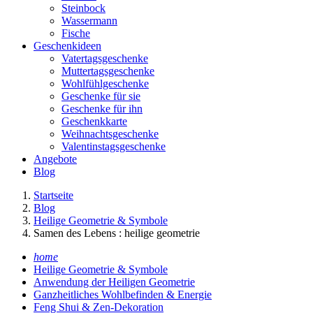
Steinbock
Wassermann
Fische
Geschenkideen
Vatertagsgeschenke
Muttertagsgeschenke
Wohlfühlgeschenke
Geschenke für sie
Geschenke für ihn
Geschenkkarte
Weihnachtsgeschenke
Valentinstagsgeschenke
Angebote
Blog
Startseite
Blog
Heilige Geometrie & Symbole
Samen des Lebens : heilige geometrie
home
Heilige Geometrie & Symbole
Anwendung der Heiligen Geometrie
Ganzheitliches Wohlbefinden & Energie
Feng Shui & Zen-Dekoration