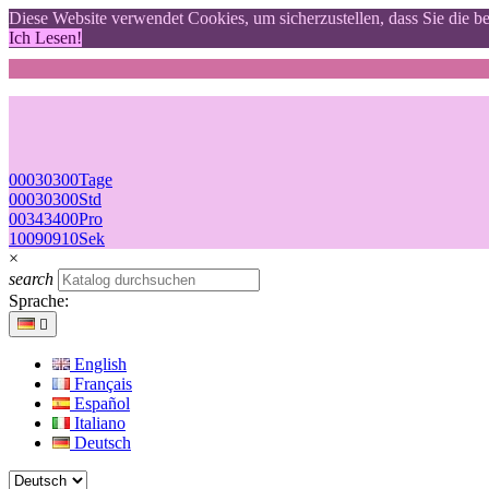
Diese Website verwendet Cookies, um sicherzustellen, dass Sie die b
Ich Lesen!
00
03
03
00
Tage
00
03
03
00
Std
00
34
34
00
Pro
09
08
08
09
Sek
×
search
Sprache:

English
Français
Español
Italiano
Deutsch