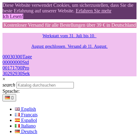
Diese Website verwendet Cookies, um sicherzustellen, dass Sie die
beste Erfahrung auf unserer Website.
Erfahren Sie mehr
Ich Lesen!
Kostenloser Versand für alle Bestellungen über 39 € in Deutschland
Werkstatt vom 31. Juli bis 10.
August geschlossen. Versand ab 11. August.
00
03
03
00
Tage
00
00
00
00
Std
00
17
17
00
Pro
30
29
29
30
Sek
×
search
Sprache:

English
Français
Español
Italiano
Deutsch