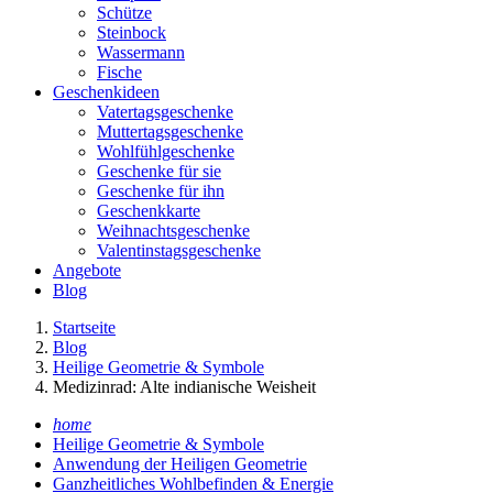
Schütze
Steinbock
Wassermann
Fische
Geschenkideen
Vatertagsgeschenke
Muttertagsgeschenke
Wohlfühlgeschenke
Geschenke für sie
Geschenke für ihn
Geschenkkarte
Weihnachtsgeschenke
Valentinstagsgeschenke
Angebote
Blog
Startseite
Blog
Heilige Geometrie & Symbole
Medizinrad: Alte indianische Weisheit
home
Heilige Geometrie & Symbole
Anwendung der Heiligen Geometrie
Ganzheitliches Wohlbefinden & Energie