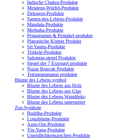
Indische Chakra-Produkte
Metatron-Würfel-Produkte
Dekagon-Produkte
Samen-des-Lebens-Produkte
Mandala-Produkte
Merkaba-Produkte
Pentagramm & Pentakel produkte
Platonische Körper Produkt
Sri Yantra-Produkte
Triskele-Produkte
Salomon-siegel Produkte
Siegel der 7 Erzengel produkte
Nazar Boncuk Produkte
Tetragrammaton produkte
Blume des Lebens symbol​
Blume des Lebens aus Holz
Blume des Lebens aus Glas
Blume des Lebens Wanddeko
Blume des Lebens untersetzer
Zen-Symbole
Buddha-Produkte
Lotusblume-Produkte
Aum-Om-Produkte
Yin-Yang-Produkte
Unendlichkeitszeichen-Produkte