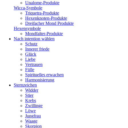
Unalome-Produkte
Wicca-Symbole
Triquetra-Produkte
Hexenknoten-Produkte
Dreifacher Mond Produkte
Hexensymbole
Mondfalter-Produkte
Nach intention wählen
Schutz
Innerer friede
Glück
Liebe
Vertrauen
Fülle
Spirituelles erwachen
Harmonisierung
Sternzeichen
Widder
Stier
Krebs
Zwillinge
Löwe
Jungfrau
Waage
Skorpion