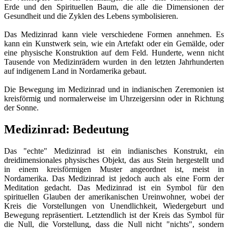
Erde und den Spirituellen Baum, die alle die Dimensionen der
Gesundheit und die Zyklen des Lebens symbolisieren.
Das Medizinrad kann viele verschiedene Formen annehmen. Es
kann ein Kunstwerk sein, wie ein Artefakt oder ein Gemälde, oder
eine physische Konstruktion auf dem Feld. Hunderte, wenn nicht
Tausende von Medizinrädern wurden in den letzten Jahrhunderten
auf indigenem Land in Nordamerika gebaut.
Die Bewegung im Medizinrad und in indianischen Zeremonien ist
kreisförmig und normalerweise im Uhrzeigersinn oder in Richtung
der Sonne.
Medizinrad: Bedeutung
Das "echte" Medizinrad ist ein indianisches Konstrukt, ein
dreidimensionales physisches Objekt, das aus Stein hergestellt und
in einem kreisförmigen Muster angeordnet ist, meist in
Nordamerika. Das Medizinrad ist jedoch auch als eine Form der
Meditation gedacht. Das Medizinrad ist ein Symbol für den
spirituellen Glauben der amerikanischen Ureinwohner, wobei der
Kreis die Vorstellungen von Unendlichkeit, Wiedergeburt und
Bewegung repräsentiert. Letztendlich ist der Kreis das Symbol für
die Null, die Vorstellung, dass die Null nicht "nichts", sondern