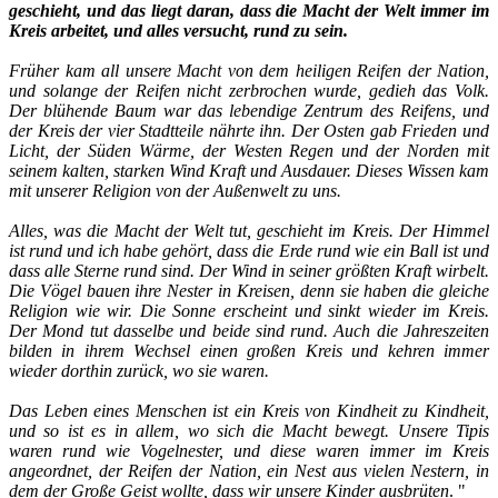
geschieht, und das liegt daran, dass die Macht der Welt immer im
Kreis arbeitet, und alles versucht, rund zu sein.
Früher kam all unsere Macht von dem heiligen Reifen der Nation,
und solange der Reifen nicht zerbrochen wurde, gedieh das Volk.
Der blühende Baum war das lebendige Zentrum des Reifens, und
der Kreis der vier Stadtteile nährte ihn. Der Osten gab Frieden und
Licht, der Süden Wärme, der Westen Regen und der Norden mit
seinem kalten, starken Wind Kraft und Ausdauer. Dieses Wissen kam
mit unserer Religion von der Außenwelt zu uns.
Alles, was die Macht der Welt tut, geschieht im Kreis. Der Himmel
ist rund und ich habe gehört, dass die Erde rund wie ein Ball ist und
dass alle Sterne rund sind. Der Wind in seiner größten Kraft wirbelt.
Die Vögel bauen ihre Nester in Kreisen, denn sie haben die gleiche
Religion wie wir. Die Sonne erscheint und sinkt wieder im Kreis.
Der Mond tut dasselbe und beide sind rund. Auch die Jahreszeiten
bilden in ihrem Wechsel einen großen Kreis und kehren immer
wieder dorthin zurück, wo sie waren.
Das Leben eines Menschen ist ein Kreis von Kindheit zu Kindheit,
und so ist es in allem, wo sich die Macht bewegt. Unsere Tipis
waren rund wie Vogelnester, und diese waren immer im Kreis
angeordnet, der Reifen der Nation, ein Nest aus vielen Nestern, in
dem der Große Geist wollte, dass wir unsere Kinder ausbrüten
. "