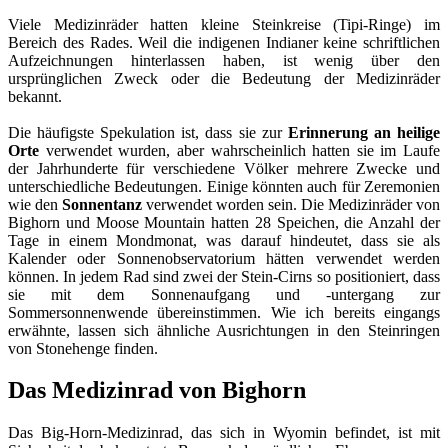
Viele Medizinräder hatten kleine Steinkreise (Tipi-Ringe) im
Bereich des Rades. Weil die indigenen Indianer keine schriftlichen
Aufzeichnungen hinterlassen haben, ist wenig über den
ursprünglichen Zweck oder die Bedeutung der Medizinräder
bekannt.
Die häufigste Spekulation ist, dass sie zur
Erinnerung an heilige
Orte
verwendet wurden, aber wahrscheinlich hatten sie im Laufe
der Jahrhunderte für verschiedene Völker mehrere Zwecke und
unterschiedliche Bedeutungen. Einige könnten auch für Zeremonien
wie den
Sonnentanz
verwendet worden sein. Die Medizinräder von
Bighorn und Moose Mountain hatten 28 Speichen, die Anzahl der
Tage in einem Mondmonat, was darauf hindeutet, dass sie als
Kalender oder Sonnenobservatorium hätten verwendet werden
können. In jedem Rad sind zwei der Stein-Cirns so positioniert, dass
sie mit dem Sonnenaufgang und -untergang zur
Sommersonnenwende übereinstimmen. Wie ich bereits eingangs
erwähnte, lassen sich ähnliche Ausrichtungen in den Steinringen
von Stonehenge finden.
Das Medizinrad von Bighorn
Das Big-Horn-Medizinrad, das sich in Wyomin befindet, ist mit