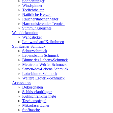
Sonnenfänger
Windspinner
Teelichthalter
Natürliche Kerzen
Räucherstäbchenhalter
Harmonisierender Teppich
Stimmungsleuchte
Wanddekoration
Wandsticker
Leinwand auf Keilrahmen
Spiritueller Schmuck
Schutzschmuck
Lebensbaum-Schmuck
Blume des Lebens-Schmuck
Metatrons-Würfel-Schmuck
Samen-des-Lebens Schmuck
Lotusblume-Schmuck
Weitere Esoterik-Schmuck
Accessoires
Dekoschalen
Schlüsselanhänger
Kühlschrankmagnete
Taschenspiegel
Mikrofasertücher
Stofftasche