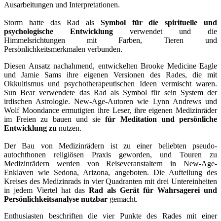
Ausarbeitungen und Interpretationen.
Storm hatte das Rad als
Symbol für die spirituelle und
psychologische Entwicklung
verwendet und die
Himmelsrichtungen mit Farben, Tieren und
Persönlichkeitsmerkmalen verbunden.
Diesen Ansatz nachahmend, entwickelten Brooke Medicine Eagle
und Jamie Sams ihre eigenen Versionen des Rades, die mit
Okkultismus und psychotherapeutischen Ideen vermischt waren.
Sun Bear verwendete das Rad als Symbol für sein System der
irdischen Astrologie. New-Age-Autoren wie Lynn Andrews und
Wolf Moondance ermutigten ihre Leser, ihre eigenen Medizinräder
im Freien zu bauen und sie
für Meditation und persönliche
Entwicklung zu
nutzen.
Der Bau von Medizinrädern ist zu einer beliebten pseudo-
autochthonen religiösen Praxis geworden, und Touren zu
Medizinrädern werden von Reiseveranstaltern in New-Age-
Enklaven wie Sedona, Arizona, angeboten. Die Aufteilung des
Kreises des Medizinrads in vier Quadranten mit drei Untereinheiten
in jedem Viertel hat das
Rad als Gerät für Wahrsagerei und
Persönlichkeitsanalyse nutzbar
gemacht.
Enthusiasten beschriften die vier Punkte des Rades mit einer