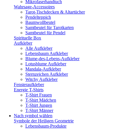
Mikrofaserhandtuch
Wahrsage-Accessoires
Tarot-Tischdecken & Altartücher
Pendelteppich
Baumwollbeutel
Samtbeutel für Tarotkarten
Samtbeutel für Pendel
Spirituelle Box
Aufkleber
Alle Aufkleber
Lebensbaum Aufkleber
Blume-des-Lebens-Aufkleber
Lotusblume Aufkleber
Mandala-Aufkleber
Sternzeichen Aufkleber
Witchy Aufkleber
Fensteraufkleber
Energie T-Shirts
T-Shirt Frauen
T-Shirt Mädchen
T-Shirt Jungen
T-Shirt Männer
Nach symbol wählen
Symbole der Heiligen Geometrie
Lebensbaum-Produkte