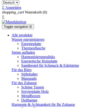

Anmelden
shopping_cart
Warenkorb
(0)

Toggle navigation
☰
Alle produkte
Wasser energetisieren
Energieplatte​
Thermosflasche
Steine aufladen
Harmonisierungsdisks
Energetische Holzplatte
Samtbeutel für Schmuck & Edelsteine
Für das Büro
Stiftehalter
Mauspads
Für das Zuhause
Schöne Tassen
Servierplatte Holz
Metallboxen
Duftlampe
Harmonie & Achtsamkeit für Ihr Zuhause