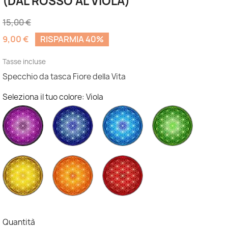
(DAL ROSSO AL VIOLA)
15,00 €
9,00 €
RISPARMIA 40%
Tasse incluse
Specchio da tasca Fiore della Vita
Seleziona il tuo colore: Viola
Indigo
Blu
Verde
Viola
Giallo
Arancione
Rosso
Quantità