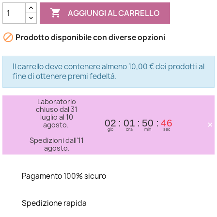

AGGIUNGI AL CARRELLO

Prodotto disponibile con diverse opzioni
Il carrello deve contenere almeno 10,00 € dei prodotti al
fine di ottenere premi fedeltà.
Laboratorio
chiuso dal 31
luglio al 10
×
02
01
50
45
agosto.
gio
ora
min
sec
Spedizioni dall'11
agosto.
Pagamento 100% sicuro
Spedizione rapida