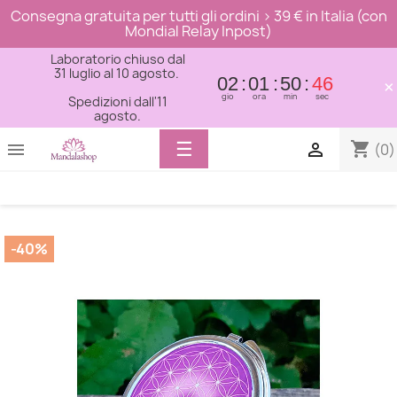
Consegna gratuita per tutti gli ordini > 39 € in Italia (con
Mondial Relay Inpost)
Laboratorio chiuso dal
31 luglio al 10 agosto.
02
01
50
45
×
gio
ora
min
sec
Spedizioni dall'11
agosto.
Toggle
☰
shopping_cart


(0)
navigation
-40%