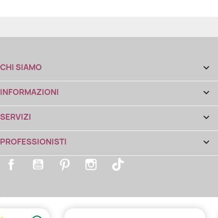
CHI SIAMO

INFORMAZIONI

SERVIZI

PROFESSIONISTI

Facebook
YouTube
Pinterest
Instagram
TikTok