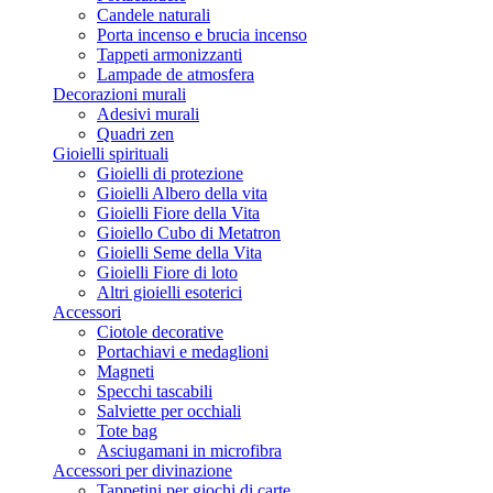
Candele naturali
Porta incenso e brucia incenso
Tappeti armonizzanti
Lampade de atmosfera
Decorazioni murali
Adesivi murali
Quadri zen
Gioielli spirituali
Gioielli di protezione
Gioielli Albero della vita
Gioielli Fiore della Vita
Gioiello Cubo di Metatron
Gioielli Seme della Vita
Gioielli Fiore di loto
Altri gioielli esoterici
Accessori
Ciotole decorative
Portachiavi e medaglioni
Magneti
Specchi tascabili
Salviette per occhiali
Tote bag
Asciugamani in microfibra
Accessori per divinazione
Tappetini per giochi di carte