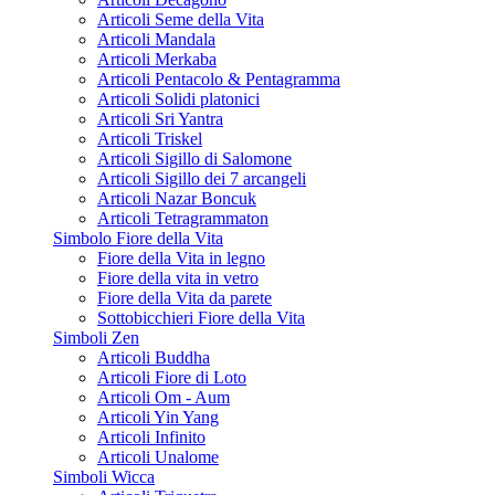
Articoli Seme della Vita
Articoli Mandala
Articoli Merkaba
Articoli Pentacolo & Pentagramma
Articoli Solidi platonici
Articoli Sri Yantra
Articoli Triskel
Articoli Sigillo di Salomone
Articoli Sigillo dei 7 arcangeli
Articoli Nazar Boncuk
Articoli Tetragrammaton
Simbolo Fiore della Vita
Fiore della Vita in legno
Fiore della vita in vetro
Fiore della Vita da parete
Sottobicchieri Fiore della Vita
Simboli Zen
Articoli Buddha
Articoli Fiore di Loto
Articoli Om - Aum
Articoli Yin Yang
Articoli Infinito
Articoli Unalome
Simboli Wicca