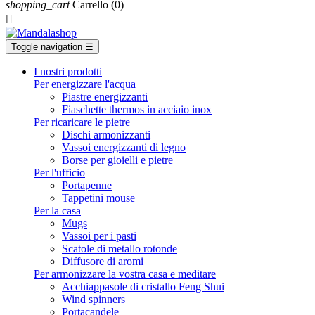
shopping_cart
Carrello
(0)

Toggle navigation
☰
I nostri prodotti
Per energizzare l'acqua
Piastre energizzanti
Fiaschette thermos in acciaio inox
Per ricaricare le pietre
Dischi armonizzanti
Vassoi energizzanti di legno
Borse per gioielli e pietre
Per l'ufficio
Portapenne
Tappetini mouse
Per la casa
Mugs
Vassoi per i pasti
Scatole di metallo rotonde
Diffusore di aromi
Per armonizzare la vostra casa e meditare
Acchiappasole di cristallo Feng Shui
Wind spinners
Portacandele