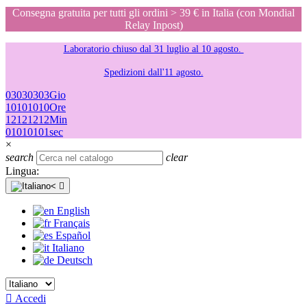
Consegna gratuita per tutti gli ordini > 39 € in Italia (con Mondial
Relay Inpost)
Laboratorio chiuso dal 31 luglio al 10 agosto.
Spedizioni dall'11 agosto.
03
03
03
03
Gio
10
10
10
10
Ore
12
12
12
12
Min
01
01
01
01
sec
×
search
clear
Lingua:

English
Français
Español
Italiano
Deutsch

Accedi