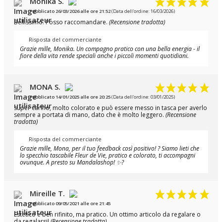
Monika S.
Pubblicato 26/03/2026 alle ore 21:52
(Data dell'ordine: 16/03/2026)
Bellissimo. Posso raccomandare.
(Recensione tradotta)
Risposta del commerciante
Grazie mille, Monika. Un compagno pratico con una bella energia - il
fiore della vita rende speciali anche i piccoli momenti quotidiani.
MONA S.
Pubblicato 14/01/2025 alle ore 20:25
(Data dell'ordine: 03/01/2025)
super carino, molto colorato e può essere messo in tasca per averlo
sempre a portata di mano, dato che è molto leggero.
(Recensione
tradotta)
Risposta del commerciante
Grazie mille, Mona, per il tuo feedback così positivo! ? Siamo lieti che
lo specchio tascabile Fleur de Vie, pratico e colorato, ti accompagni
ovunque. A presto su Mandalashop! ✨?
Mireille T.
Pubblicato 09/05/2021 alle ore 21:45
Estetico e ben rifinito, ma pratico. Un ottimo articolo da regalare o
da regalarsi!
(Recensione tradotta)