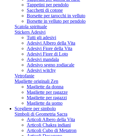
Tappetini per pendolo
Sacchetti di cotone
Borsette per tarocchi in velluto
Borsette in velluto per pendolo
Scatola spirituale
Stickers Adesivi
Tutti gli adesivi
Adesivi Albero della Vita
Adesivi Fiore della Vita
Adesivi Fiore di Loto
Adesivi mandala
Adesivo segno zodiacale
Adesivi witchy
Vetrofanie
Magliette originali Zen
Magliette da donna
Magliette per ragazze
Magliette per ragazzi
Magliette da uomo
Scegliere per simbolo
Simboli di Geometria Sacra
Articoli Albero della Vita
Articoli Chakra indiani
Articoli Cubo di Metatron
Articoli Decagono