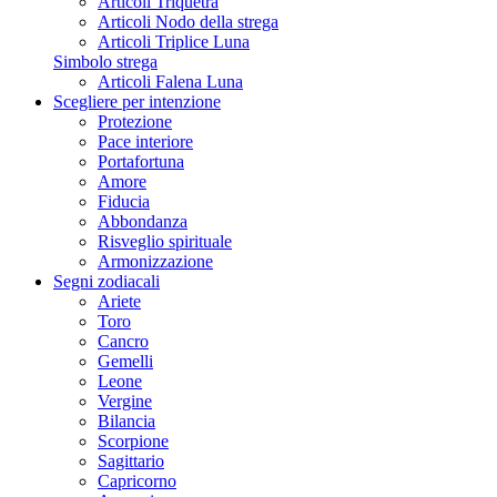
Articoli Triquetra
Articoli Nodo della strega
Articoli Triplice Luna
Simbolo strega
Articoli Falena Luna
Scegliere per intenzione
Protezione
Pace interiore
Portafortuna
Amore
Fiducia
Abbondanza
Risveglio spirituale
Armonizzazione
Segni zodiacali
Ariete
Toro
Cancro
Gemelli
Leone
Vergine
Bilancia
Scorpione
Sagittario
Capricorno