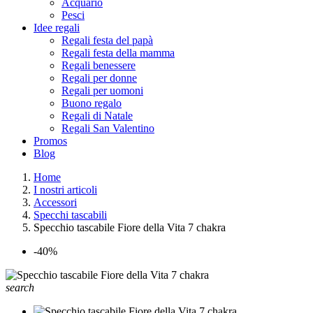
Acquario
Pesci
Idee regali
Regali festa del papà
Regali festa della mamma
Regali benessere
Regali per donne
Regali per uomoni
Buono regalo
Regali di Natale
Regali San Valentino
Promos
Blog
Home
I nostri articoli
Accessori
Specchi tascabili
Specchio tascabile Fiore della Vita 7 chakra
-40%
search