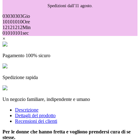
Spedizioni dall'11 agosto.
03
03
03
03
Gio
10
10
10
10
Ore
12
12
12
12
Min
01
01
01
01
sec
×
Pagamento 100% sicuro
Spedizione rapida
(4 recensioni)
Un negozio familiare, indipendente e umano
Descrizione
Dettagli del prodotto
Recensioni dei clienti
Per le donne che hanno fretta e vogliono prendersi cura di se
stesse.