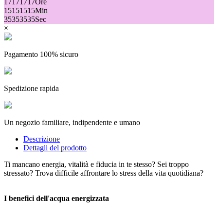
17
17
17
17
Ore
15
15
15
15
Min
35
35
35
35
Sec
×
Pagamento 100% sicuro
Spedizione rapida
Un negozio familiare, indipendente e umano
Descrizione
Dettagli del prodotto
Ti mancano energia, vitalità e fiducia in te stesso? Sei troppo
stressato? Trova difficile affrontare lo stress della vita quotidiana?
I benefici dell'acqua energizzata