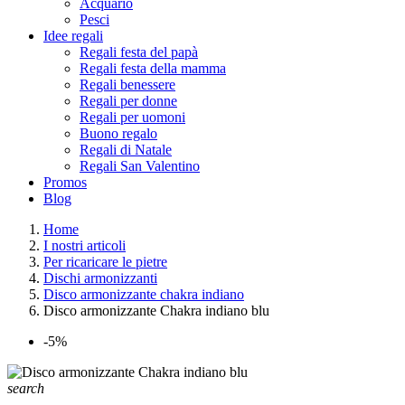
Acquario
Pesci
Idee regali
Regali festa del papà
Regali festa della mamma
Regali benessere
Regali per donne
Regali per uomoni
Buono regalo
Regali di Natale
Regali San Valentino
Promos
Blog
Home
I nostri articoli
Per ricaricare le pietre
Dischi armonizzanti
Disco armonizzante chakra indiano
Disco armonizzante Chakra indiano blu
-5%
search