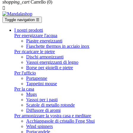
shopping_cart
Carrello
(0)

Toggle navigation
☰
I nostri prodotti
Per energizzare l'acqua
Piastre energizzanti
Fiaschette thermos in acciaio inox
Per ricaricare le pietre
Dischi armonizzanti
Vassoi energizzanti di legno
Borse per gioielli e pietre
Per l'ufficio
Portapenne
Tappetini mouse
Per la casa
Mugs
Vassoi per i pasti
Scatole di metallo rotonde
Diffusore di aromi
Per armonizzare la vostra casa e meditare
Acchiappasole di cristallo Feng Shui
Wind spinners
Portacandele