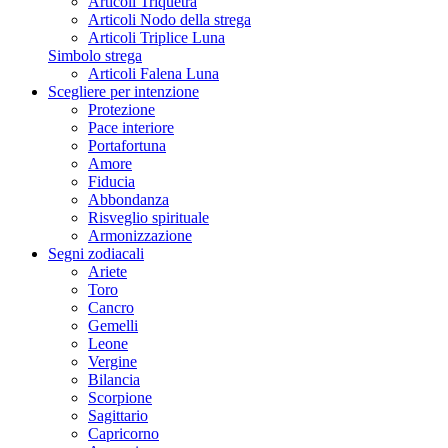
Articoli Triquetra
Articoli Nodo della strega
Articoli Triplice Luna
Simbolo strega
Articoli Falena Luna
Scegliere per intenzione
Protezione
Pace interiore
Portafortuna
Amore
Fiducia
Abbondanza
Risveglio spirituale
Armonizzazione
Segni zodiacali
Ariete
Toro
Cancro
Gemelli
Leone
Vergine
Bilancia
Scorpione
Sagittario
Capricorno