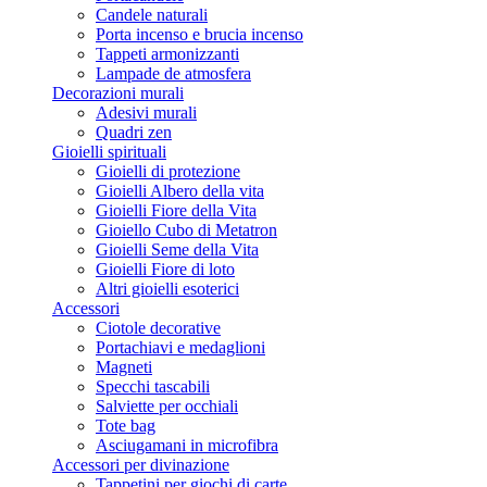
Candele naturali
Porta incenso e brucia incenso
Tappeti armonizzanti
Lampade de atmosfera
Decorazioni murali
Adesivi murali
Quadri zen
Gioielli spirituali
Gioielli di protezione
Gioielli Albero della vita
Gioielli Fiore della Vita
Gioiello Cubo di Metatron
Gioielli Seme della Vita
Gioielli Fiore di loto
Altri gioielli esoterici
Accessori
Ciotole decorative
Portachiavi e medaglioni
Magneti
Specchi tascabili
Salviette per occhiali
Tote bag
Asciugamani in microfibra
Accessori per divinazione
Tappetini per giochi di carte