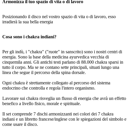
Armonizza il tuo spazio di vita o di lavoro
Posizionando il disco nel vostro spazio di vita o di lavoro, esso
irradierà la sua bella energia
Cosa sono i chakra indiani?
Per gli indù, i "chakra" ("ruote" in sanscrito) sono i nostri centri di
energia. Sono la base della medicina ayurvedica vecchia di
cinquemila anni. Gli antichi testi parlano di 88.000 chakra sparsi in
tutto il corpo. Ma se ne contano sette principali, situati lungo una
linea che segue il percorso della spina dorsale.
Ogni chakra è strettamente collegato al percorso del sistema
endocrino che controlla e regola l'intero organismo.
Lavorare sui chakra risveglia un flusso di energia che avrà un effetto
benefico a livello fisico, morale e spirituale.
Il set comprende 7 dischi armonizzanti nei colori dei 7 chakra
indiani e un libretto francese/inglese con le spiegazioni del simbolo e
come usare il disco.