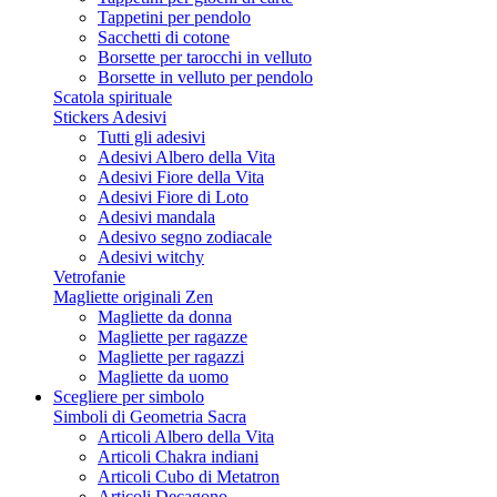
Tappetini per pendolo
Sacchetti di cotone
Borsette per tarocchi in velluto
Borsette in velluto per pendolo
Scatola spirituale
Stickers Adesivi
Tutti gli adesivi
Adesivi Albero della Vita
Adesivi Fiore della Vita
Adesivi Fiore di Loto
Adesivi mandala
Adesivo segno zodiacale
Adesivi witchy
Vetrofanie
Magliette originali Zen
Magliette da donna
Magliette per ragazze
Magliette per ragazzi
Magliette da uomo
Scegliere per simbolo
Simboli di Geometria Sacra
Articoli Albero della Vita
Articoli Chakra indiani
Articoli Cubo di Metatron
Articoli Decagono