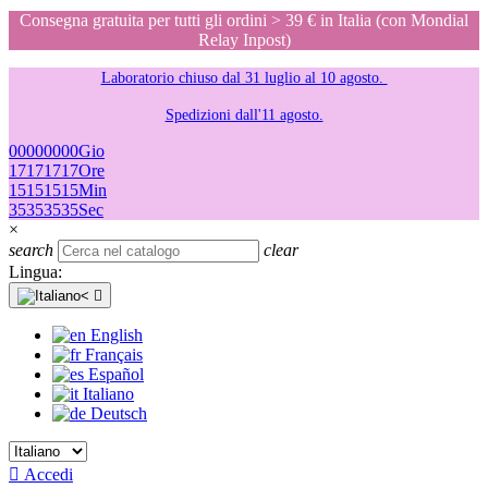
Consegna gratuita per tutti gli ordini > 39 € in Italia (con Mondial
Relay Inpost)
Laboratorio chiuso dal 31 luglio al 10 agosto.
Spedizioni dall'11 agosto.
00
00
00
00
Gio
17
17
17
17
Ore
15
15
15
15
Min
35
35
35
35
Sec
×
search
clear
Lingua:

English
Français
Español
Italiano
Deutsch

Accedi