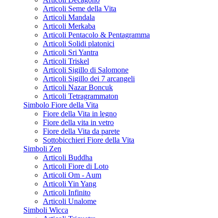
Articoli Seme della Vita
Articoli Mandala
Articoli Merkaba
Articoli Pentacolo & Pentagramma
Articoli Solidi platonici
Articoli Sri Yantra
Articoli Triskel
Articoli Sigillo di Salomone
Articoli Sigillo dei 7 arcangeli
Articoli Nazar Boncuk
Articoli Tetragrammaton
Simbolo Fiore della Vita
Fiore della Vita in legno
Fiore della vita in vetro
Fiore della Vita da parete
Sottobicchieri Fiore della Vita
Simboli Zen
Articoli Buddha
Articoli Fiore di Loto
Articoli Om - Aum
Articoli Yin Yang
Articoli Infinito
Articoli Unalome
Simboli Wicca