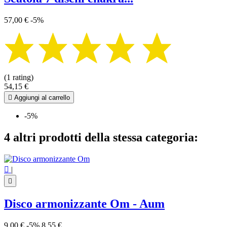
57,00 €
-5%
(1 rating)
54,15 €

Aggiungi al carrello
-5%
4 altri prodotti della stessa categoria:

|

Disco armonizzante Om - Aum
9,00 €
-5%
8,55 €