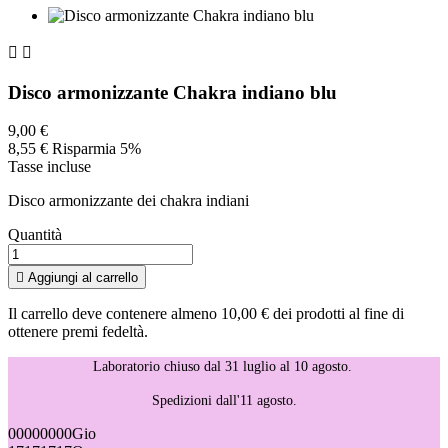


Disco armonizzante Chakra indiano blu
9,00 €
8,55 €
Risparmia 5%
Tasse incluse
Disco armonizzante dei chakra indiani
Quantità

Aggiungi al carrello
Il carrello deve contenere almeno 10,00 € dei prodotti al fine di
ottenere premi fedeltà.
Laboratorio chiuso dal 31 luglio al 10 agosto.
Spedizioni dall'11 agosto.
00
00
00
00
Gio