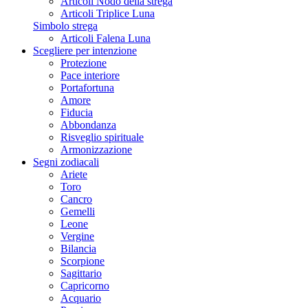
Articoli Nodo della strega
Articoli Triplice Luna
Simbolo strega
Articoli Falena Luna
Scegliere per intenzione
Protezione
Pace interiore
Portafortuna
Amore
Fiducia
Abbondanza
Risveglio spirituale
Armonizzazione
Segni zodiacali
Ariete
Toro
Cancro
Gemelli
Leone
Vergine
Bilancia
Scorpione
Sagittario
Capricorno
Acquario