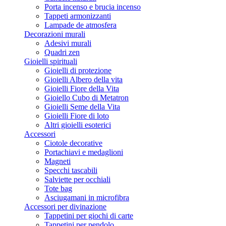
Porta incenso e brucia incenso
Tappeti armonizzanti
Lampade de atmosfera
Decorazioni murali
Adesivi murali
Quadri zen
Gioielli spirituali
Gioielli di protezione
Gioielli Albero della vita
Gioielli Fiore della Vita
Gioiello Cubo di Metatron
Gioielli Seme della Vita
Gioielli Fiore di loto
Altri gioielli esoterici
Accessori
Ciotole decorative
Portachiavi e medaglioni
Magneti
Specchi tascabili
Salviette per occhiali
Tote bag
Asciugamani in microfibra
Accessori per divinazione
Tappetini per giochi di carte
Tappetini per pendolo