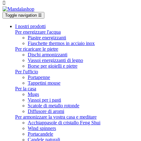

Toggle navigation
☰
I nostri prodotti
Per energizzare l'acqua
Piastre energizzanti
Fiaschette thermos in acciaio inox
Per ricaricare le pietre
Dischi armonizzanti
Vassoi energizzanti di legno
Borse per gioielli e pietre
Per l'ufficio
Portapenne
Tappetini mouse
Per la casa
Mugs
Vassoi per i pasti
Scatole di metallo rotonde
Diffusore di aromi
Per armonizzare la vostra casa e meditare
Acchiappasole di cristallo Feng Shui
Wind spinners
Portacandele
Candele naturali