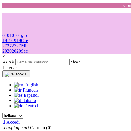
Cons
01
01
01
01
gio
19
19
19
19
Ore
27
27
27
27
Min
20
20
20
20
Sec
×
search
clear
Lingua:

English
Français
Español
Italiano
Deutsch

Accedi
shopping_cart
Carrello
(0)