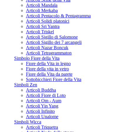
Articoli Mandala
Articoli Merkaba
Articoli Pentacolo & Pentagramma
Articoli Solidi platonici
Articoli Sri Yantra
Articoli Triskel
Articoli Sigillo di Salomone
Articoli Sigillo dei 7 arcangeli
Articoli Nazar Boncuk
Articoli Tetragrammaton
Simbolo Fiore della Vita
Fiore della Vita in legno
Fiore della vita in vetro
Fiore della Vita da parete
Sottobicchieri Fiore della Vita
Simboli Zen
Articoli Buddha
Articoli Fiore di Loto
Articoli Om - Aum
Articoli Yin Yang
Articoli Infinito
Articoli Unalome
Simboli Wicca
Articoli Triquetra