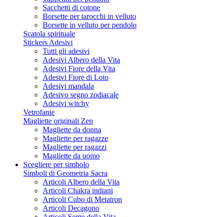
Sacchetti di cotone
Borsette per tarocchi in velluto
Borsette in velluto per pendolo
Scatola spirituale
Stickers Adesivi
Tutti gli adesivi
Adesivi Albero della Vita
Adesivi Fiore della Vita
Adesivi Fiore di Loto
Adesivi mandala
Adesivo segno zodiacale
Adesivi witchy
Vetrofanie
Magliette originali Zen
Magliette da donna
Magliette per ragazze
Magliette per ragazzi
Magliette da uomo
Scegliere per simbolo
Simboli di Geometria Sacra
Articoli Albero della Vita
Articoli Chakra indiani
Articoli Cubo di Metatron
Articoli Decagono
Articoli Seme della Vita