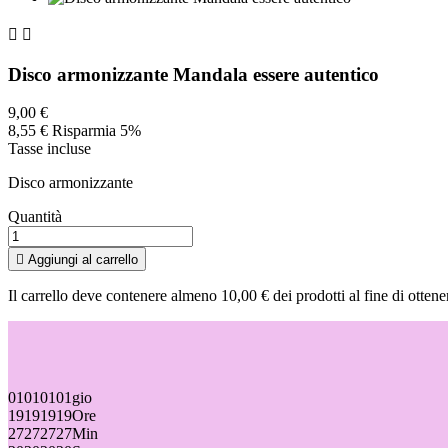


Disco armonizzante Mandala essere autentico
9,00 €
8,55 €
Risparmia 5%
Tasse incluse
Disco armonizzante
Quantità

Aggiungi al carrello
Il carrello deve contenere almeno 10,00 € dei prodotti al fine di ottene
01
01
01
01
gio
19
19
19
19
Ore
27
27
27
27
Min