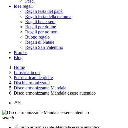
Pesci
Idee regali
Regali festa del papà
Regali festa della mamma
Regali benessere
Regali per donne
Regali per uomoni
Buono regalo
Regali di Natale
Regali San Valentino
Promos
Blog
Home
I nostri articoli
Per ricaricare le pietre
Dischi armonizzanti
Disco armonizzante Mandala
Disco armonizzante Mandala essere autentico
-5%
search