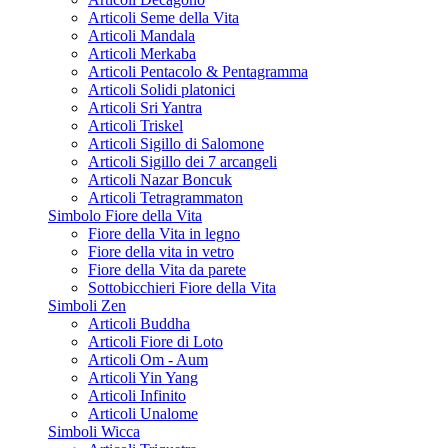
Articoli Seme della Vita
Articoli Mandala
Articoli Merkaba
Articoli Pentacolo & Pentagramma
Articoli Solidi platonici
Articoli Sri Yantra
Articoli Triskel
Articoli Sigillo di Salomone
Articoli Sigillo dei 7 arcangeli
Articoli Nazar Boncuk
Articoli Tetragrammaton
Simbolo Fiore della Vita
Fiore della Vita in legno
Fiore della vita in vetro
Fiore della Vita da parete
Sottobicchieri Fiore della Vita
Simboli Zen
Articoli Buddha
Articoli Fiore di Loto
Articoli Om - Aum
Articoli Yin Yang
Articoli Infinito
Articoli Unalome
Simboli Wicca