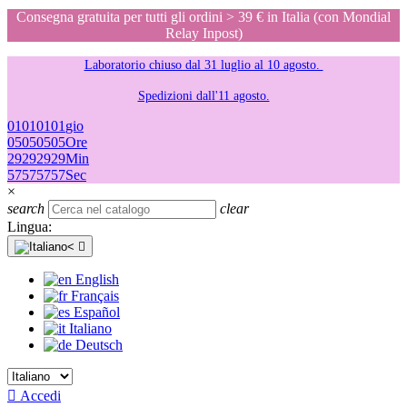
Consegna gratuita per tutti gli ordini > 39 € in Italia (con Mondial
Relay Inpost)
Laboratorio chiuso dal 31 luglio al 10 agosto.
Spedizioni dall'11 agosto.
01
01
01
01
gio
05
05
05
05
Ore
29
29
29
29
Min
57
57
57
57
Sec
×
search
clear
Lingua:

English
Français
Español
Italiano
Deutsch

Accedi