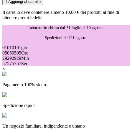

Aggiungi al carrello
Il carrello deve contenere almeno 10,00 € dei prodotti al fine di
ottenere premi fedeltà.
Laboratorio chiuso dal 31 luglio al 10 agosto.
Spedizioni dall'11 agosto.
01
01
01
01
gio
05
05
05
05
Ore
29
29
29
29
Min
57
57
57
57
Sec
×
Pagamento 100% sicuro
Spedizione rapida
Un negozio familiare, indipendente e umano