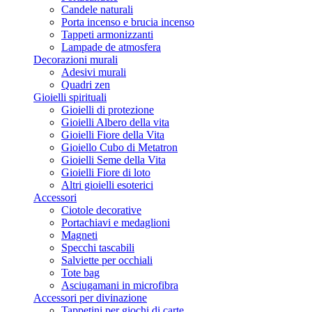
Candele naturali
Porta incenso e brucia incenso
Tappeti armonizzanti
Lampade de atmosfera
Decorazioni murali
Adesivi murali
Quadri zen
Gioielli spirituali
Gioielli di protezione
Gioielli Albero della vita
Gioielli Fiore della Vita
Gioiello Cubo di Metatron
Gioielli Seme della Vita
Gioielli Fiore di loto
Altri gioielli esoterici
Accessori
Ciotole decorative
Portachiavi e medaglioni
Magneti
Specchi tascabili
Salviette per occhiali
Tote bag
Asciugamani in microfibra
Accessori per divinazione
Tappetini per giochi di carte