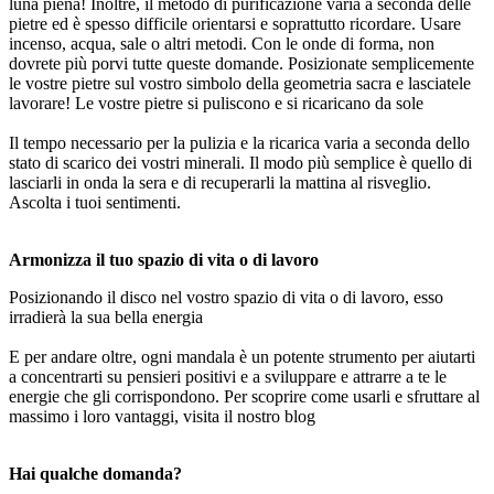
luna piena! Inoltre, il metodo di purificazione varia a seconda delle
pietre ed è spesso difficile orientarsi e soprattutto ricordare. Usare
incenso, acqua, sale o altri metodi. Con le onde di forma, non
dovrete più porvi tutte queste domande. Posizionate semplicemente
le vostre pietre sul vostro simbolo della geometria sacra e lasciatele
lavorare! Le vostre pietre si puliscono e si ricaricano da sole
Il tempo necessario per la pulizia e la ricarica varia a seconda dello
stato di scarico dei vostri minerali. Il modo più semplice è quello di
lasciarli in onda la sera e di recuperarli la mattina al risveglio.
Ascolta i tuoi sentimenti.
Armonizza il tuo spazio di vita o di lavoro
Posizionando il disco nel vostro spazio di vita o di lavoro, esso
irradierà la sua bella energia
E per andare oltre, ogni mandala è un potente strumento per aiutarti
a concentrarti su pensieri positivi e a sviluppare e attrarre a te le
energie che gli corrispondono. Per scoprire come usarli e sfruttare al
massimo i loro vantaggi, visita il nostro blog
Hai qualche domanda?