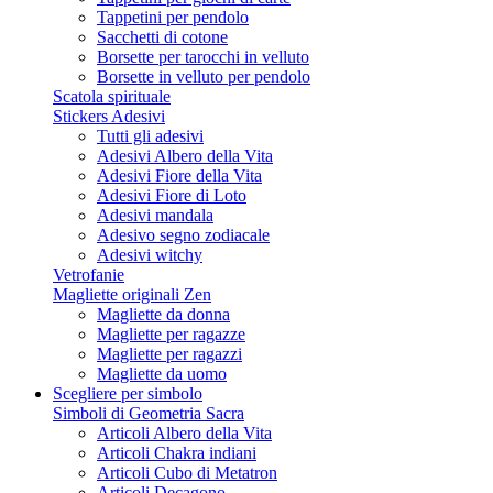
Tappetini per pendolo
Sacchetti di cotone
Borsette per tarocchi in velluto
Borsette in velluto per pendolo
Scatola spirituale
Stickers Adesivi
Tutti gli adesivi
Adesivi Albero della Vita
Adesivi Fiore della Vita
Adesivi Fiore di Loto
Adesivi mandala
Adesivo segno zodiacale
Adesivi witchy
Vetrofanie
Magliette originali Zen
Magliette da donna
Magliette per ragazze
Magliette per ragazzi
Magliette da uomo
Scegliere per simbolo
Simboli di Geometria Sacra
Articoli Albero della Vita
Articoli Chakra indiani
Articoli Cubo di Metatron
Articoli Decagono