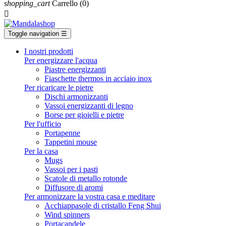
shopping_cart
Carrello
(0)

Toggle navigation
☰
I nostri prodotti
Per energizzare l'acqua
Piastre energizzanti
Fiaschette thermos in acciaio inox
Per ricaricare le pietre
Dischi armonizzanti
Vassoi energizzanti di legno
Borse per gioielli e pietre
Per l'ufficio
Portapenne
Tappetini mouse
Per la casa
Mugs
Vassoi per i pasti
Scatole di metallo rotonde
Diffusore di aromi
Per armonizzare la vostra casa e meditare
Acchiappasole di cristallo Feng Shui
Wind spinners
Portacandele