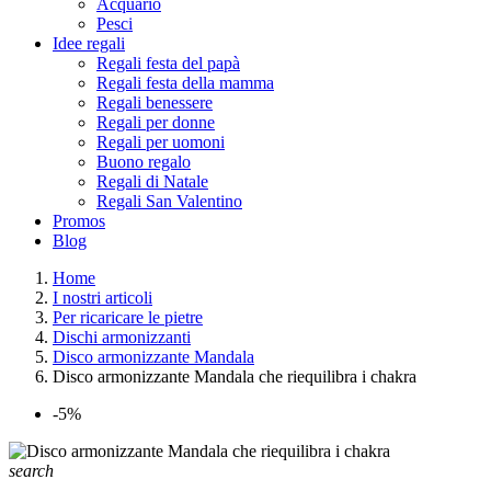
Acquario
Pesci
Idee regali
Regali festa del papà
Regali festa della mamma
Regali benessere
Regali per donne
Regali per uomoni
Buono regalo
Regali di Natale
Regali San Valentino
Promos
Blog
Home
I nostri articoli
Per ricaricare le pietre
Dischi armonizzanti
Disco armonizzante Mandala
Disco armonizzante Mandala che riequilibra i chakra
-5%
search