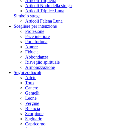
Articoli Triquetra
Articoli Nodo della strega
Articoli Triplice Luna
Simbolo strega
Articoli Falena Luna
Scegliere per intenzione
Protezione
Pace interiore
Portafortuna
Amore
Fiducia
Abbondanza
Risveglio spirituale
Armonizzazione
Segni zodiacali
Ariete
Toro
Cancro
Gemelli
Leone
Vergine
Bilancia
Scorpione
Sagittario
Capricorno