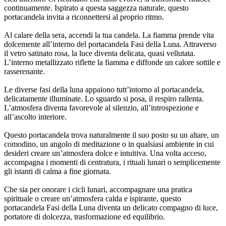
continuamente. Ispirato a questa saggezza naturale, questo
portacandela invita a riconnettersi al proprio ritmo.
Al calare della sera, accendi la tua candela. La fiamma prende vita
dolcemente all’interno del portacandela Fasi della Luna. Attraverso
il vetro satinato rosa, la luce diventa delicata, quasi vellutata.
L’interno metallizzato riflette la fiamma e diffonde un calore sottile e
rasserenante.
Le diverse fasi della luna appaiono tutt’intorno al portacandela,
delicatamente illuminate. Lo sguardo si posa, il respiro rallenta.
L’atmosfera diventa favorevole al silenzio, all’introspezione e
all’ascolto interiore.
Questo portacandela trova naturalmente il suo posto su un altare, un
comodino, un angolo di meditazione o in qualsiasi ambiente in cui
desideri creare un’atmosfera dolce e intuitiva. Una volta acceso,
accompagna i momenti di centratura, i rituali lunari o semplicemente
gli istanti di calma a fine giornata.
Che sia per onorare i cicli lunari, accompagnare una pratica
spirituale o creare un’atmosfera calda e ispirante, questo
portacandela Fasi della Luna diventa un delicato compagno di luce,
portatore di dolcezza, trasformazione ed equilibrio.