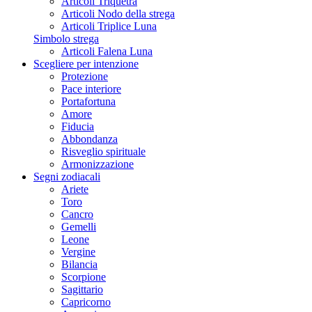
Articoli Triquetra
Articoli Nodo della strega
Articoli Triplice Luna
Simbolo strega
Articoli Falena Luna
Scegliere per intenzione
Protezione
Pace interiore
Portafortuna
Amore
Fiducia
Abbondanza
Risveglio spirituale
Armonizzazione
Segni zodiacali
Ariete
Toro
Cancro
Gemelli
Leone
Vergine
Bilancia
Scorpione
Sagittario
Capricorno