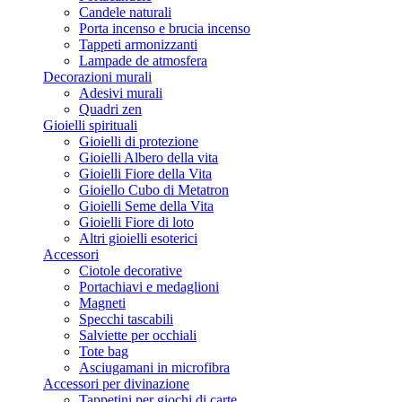
Candele naturali
Porta incenso e brucia incenso
Tappeti armonizzanti
Lampade de atmosfera
Decorazioni murali
Adesivi murali
Quadri zen
Gioielli spirituali
Gioielli di protezione
Gioielli Albero della vita
Gioielli Fiore della Vita
Gioiello Cubo di Metatron
Gioielli Seme della Vita
Gioielli Fiore di loto
Altri gioielli esoterici
Accessori
Ciotole decorative
Portachiavi e medaglioni
Magneti
Specchi tascabili
Salviette per occhiali
Tote bag
Asciugamani in microfibra
Accessori per divinazione
Tappetini per giochi di carte