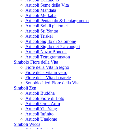
Articoli Seme della Vita
Articoli Mandala
Articoli Merkaba
Articoli Pentacolo & Pentagramma
Articoli Solidi platonici
Articoli Sri Yantra
Articoli Triskel
Articoli Sigillo di Salomone
Articoli Sigillo dei 7 arcangeli
Articoli Nazar Boncuk
Articoli Tetragrammaton
Simbolo Fiore della Vita
Fiore della Vita in legno
Fiore della vita in vetro
Fiore della Vita da parete
Sottobicchieri Fiore della Vita
Simboli Zen
Articoli Buddha
Articoli Fiore di Loto
Articoli Om - Aum
Articoli Yin Yang
Articoli Infinito
Articoli Unalome
Simboli Wicca