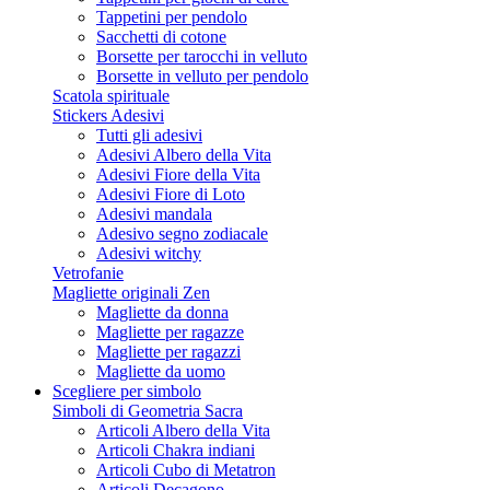
Tappetini per pendolo
Sacchetti di cotone
Borsette per tarocchi in velluto
Borsette in velluto per pendolo
Scatola spirituale
Stickers Adesivi
Tutti gli adesivi
Adesivi Albero della Vita
Adesivi Fiore della Vita
Adesivi Fiore di Loto
Adesivi mandala
Adesivo segno zodiacale
Adesivi witchy
Vetrofanie
Magliette originali Zen
Magliette da donna
Magliette per ragazze
Magliette per ragazzi
Magliette da uomo
Scegliere per simbolo
Simboli di Geometria Sacra
Articoli Albero della Vita
Articoli Chakra indiani
Articoli Cubo di Metatron
Articoli Decagono