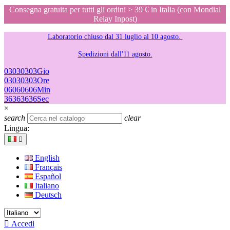
Consegna gratuita per tutti gli ordini > 39 € in Italia (con Mondial
Relay Inpost)
Laboratorio chiuso dal 31 luglio al 10 agosto.
Spedizioni dall'11 agosto.
03
03
03
03
Gio
03
03
03
03
Ore
06
06
06
06
Min
36
36
36
36
Sec
×
search
clear
Lingua:

English
Français
Español
Italiano
Deutsch

Accedi