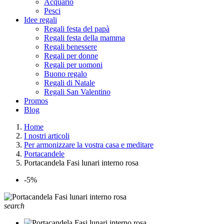
Acquario
Pesci
Idee regali
Regali festa del papà
Regali festa della mamma
Regali benessere
Regali per donne
Regali per uomoni
Buono regalo
Regali di Natale
Regali San Valentino
Promos
Blog
Home
I nostri articoli
Per armonizzare la vostra casa e meditare
Portacandele
Portacandela Fasi lunari interno rosa
-5%
search