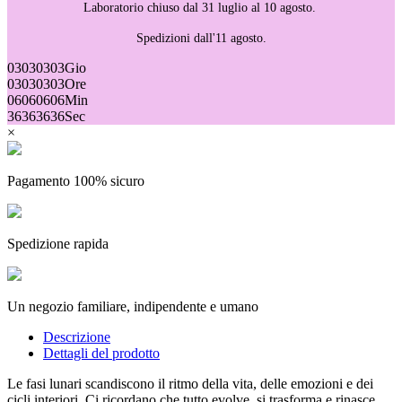
Laboratorio chiuso dal 31 luglio al 10 agosto.
Spedizioni dall'11 agosto.
03
03
03
03
Gio
03
03
03
03
Ore
06
06
06
06
Min
36
36
36
36
Sec
×
Pagamento 100% sicuro
Spedizione rapida
Un negozio familiare, indipendente e umano
Descrizione
Dettagli del prodotto
Le fasi lunari scandiscono il ritmo della vita, delle emozioni e dei
cicli interiori. Ci ricordano che tutto evolve, si trasforma e rinasce