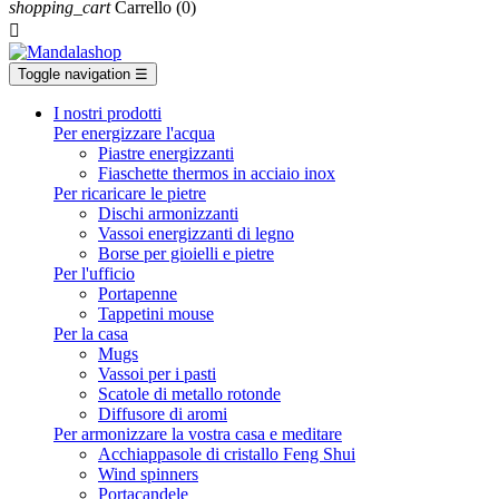
shopping_cart
Carrello
(0)

Toggle navigation
☰
I nostri prodotti
Per energizzare l'acqua
Piastre energizzanti
Fiaschette thermos in acciaio inox
Per ricaricare le pietre
Dischi armonizzanti
Vassoi energizzanti di legno
Borse per gioielli e pietre
Per l'ufficio
Portapenne
Tappetini mouse
Per la casa
Mugs
Vassoi per i pasti
Scatole di metallo rotonde
Diffusore di aromi
Per armonizzare la vostra casa e meditare
Acchiappasole di cristallo Feng Shui
Wind spinners
Portacandele