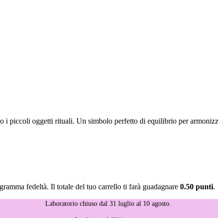
e o i piccoli oggetti rituali. Un simbolo perfetto di equilibrio per armonizz
gramma fedeltà. Il totale del tuo carrello ti farà guadagnare
0.50 punti
.
Laboratorio chiuso dal 31 luglio al 10 agosto.