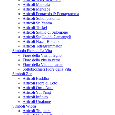
Articoli Mandala
Articoli Merkaba
Articoli Pentacolo & Pentagramma
Articoli Solidi platonici
Articoli Sri Yantra
Articoli Triskel
Articoli Sigillo di Salomone
Articoli Sigillo dei 7 arcangeli
Articoli Nazar Boncuk
Articoli Tetragrammaton
Simbolo Fiore della Vita
Fiore della Vita in legno
Fiore della vita in vetro
Fiore della Vita da parete
Sottobicchieri Fiore della Vita
Simboli Zen
Articoli Buddha
Articoli Fiore di Loto
Articoli Om - Aum
Articoli Yin Yang
Articoli Infinito
Articoli Unalome
Simboli Wicca
Articoli Triquetra