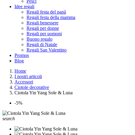
Pesci
Idee regali
Regali festa del papà
Regali festa della mamma
Regali benessere
Regali per donne
Regali per uomoni
Buono regalo
Regali di Natale
Regali San Valentino
Promos
Blog
Home
I nostri articoli
Accessori
Ciotole decorative
Ciotola Yin Yang Sole & Luna
-5%
search