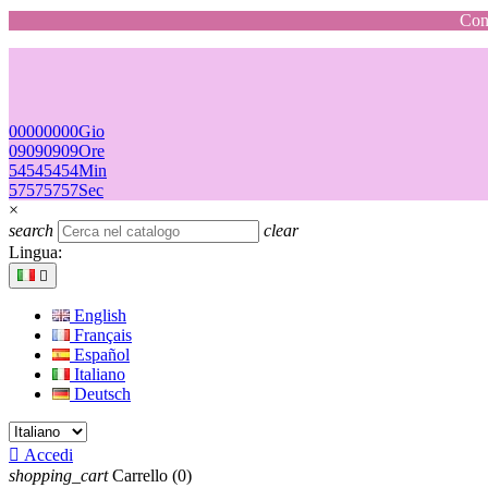
Cons
00
00
00
00
Gio
09
09
09
09
Ore
54
54
54
54
Min
57
57
57
57
Sec
×
search
clear
Lingua:

English
Français
Español
Italiano
Deutsch

Accedi
shopping_cart
Carrello
(0)