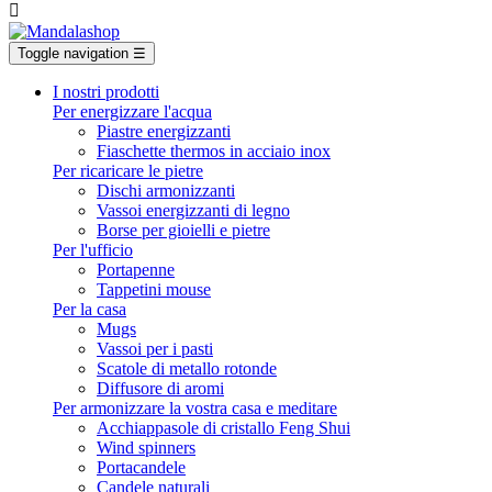

Toggle navigation
☰
I nostri prodotti
Per energizzare l'acqua
Piastre energizzanti
Fiaschette thermos in acciaio inox
Per ricaricare le pietre
Dischi armonizzanti
Vassoi energizzanti di legno
Borse per gioielli e pietre
Per l'ufficio
Portapenne
Tappetini mouse
Per la casa
Mugs
Vassoi per i pasti
Scatole di metallo rotonde
Diffusore di aromi
Per armonizzare la vostra casa e meditare
Acchiappasole di cristallo Feng Shui
Wind spinners
Portacandele
Candele naturali