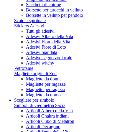
Sacchetti di cotone
Borsette per tarocchi in velluto
Borsette in velluto per pendolo
Scatola spirituale
Stickers Adesivi
Tutti gli adesivi
Adesivi Albero della Vita
Adesivi Fiore della Vita
Adesivi Fiore di Loto
Adesivi mandala
Adesivo segno zodiacale
Adesivi witchy
Vetrofanie
Magliette originali Zen
Magliette da donna
Magliette per ragazze
Magliette per ragazzi
Magliette da uomo
Scegliere per simbolo
Simboli di Geometria Sacra
Articoli Albero della Vita
Articoli Chakra indiani
Articoli Cubo di Metatron
Articoli Decagono
Articoli Seme della Vita