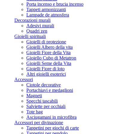
Porta incenso e brucia incenso
Tappeti armonizzanti
Lampade de atmosfera
Decorazioni murali
Adesivi murali
Quadri zen
Gioielli spirituali
Gioielli di protezione
Gioielli Albero della vita
Gioielli Fiore della Vita
Gioiello Cubo di Metatron
Gioielli Seme della Vita
Gioielli Fiore di loto
Altri gioielli esoterici
Accessori
Ciotole decorative
Portachiavi e medaglioni
Magneti
Specchi tascabili
Salviette per occhiali
Tote bag
Asciugamani in microfibra
Accessori per divinazione
Tappetini per giochi di carte
Tappetini per pendolo