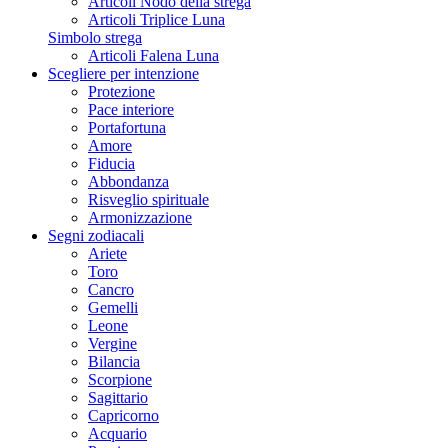
Articoli Nodo della strega
Articoli Triplice Luna
Simbolo strega
Articoli Falena Luna
Scegliere per intenzione
Protezione
Pace interiore
Portafortuna
Amore
Fiducia
Abbondanza
Risveglio spirituale
Armonizzazione
Segni zodiacali
Ariete
Toro
Cancro
Gemelli
Leone
Vergine
Bilancia
Scorpione
Sagittario
Capricorno
Acquario