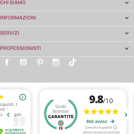
CHI SIAMO

INFORMAZIONI

SERVIZI

PROFESSIONISTI

Facebook
YouTube
Pinterest
Instagram
TikTok