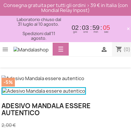
Consegna gratuita per tutti gli ordini > 39 € in Italia (con
Mondial Relay Inpost)
Laboratorio chiuso dal
31 luglio al 10 agosto.
02
03
59
05
×
gio
ore
min
sec
Spedizioni dall'11
agosto.
Toggle
☰
shopping_cart


(0)
navigation
-5%
ADESIVO MANDALA ESSERE
AUTENTICO
2,00 €