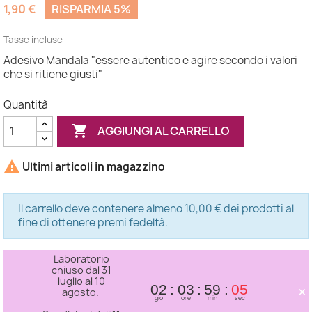
1,90 €
RISPARMIA 5%
Tasse incluse
Adesivo Mandala "essere autentico e agire secondo i valori
che si ritiene giusti"
Quantità

AGGIUNGI AL CARRELLO

Ultimi articoli in magazzino
Il carrello deve contenere almeno 10,00 € dei prodotti al
fine di ottenere premi fedeltà.
Laboratorio
chiuso dal 31
luglio al 10
×
02
03
59
05
agosto.
gio
ore
min
sec