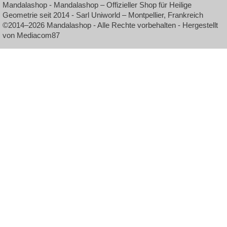
Mandalashop - Mandalashop – Offizieller Shop für Heilige
Geometrie seit 2014 - Sarl Uniworld – Montpellier, Frankreich
©2014–2026 Mandalashop - Alle Rechte vorbehalten - Hergestellt
von Mediacom87