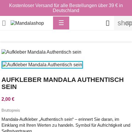
Kostenloser Versand für alle Bestellungen über 39 € in
Deutschland
Toggle
shop

☰

(0)
navigation
AUFKLEBER MANDALA AUTHENTISCH
SEIN
2,00 €
Bruttopreis
Mandala-Aufkleber „Authentisch sein“ – erinnert Sie daran, im
Einklang mit Ihren Werten zu handeln. Symbol für Aufrichtigkeit und
Selbstvertrauen.