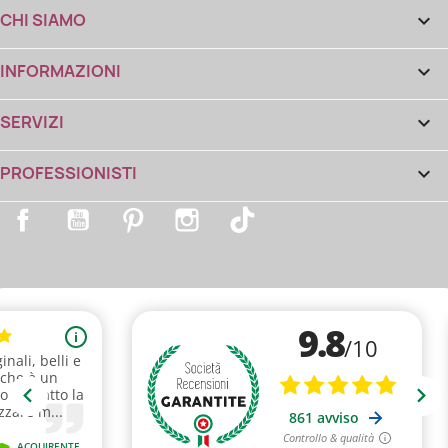
CHI SIAMO

INFORMAZIONI

SERVIZI

PROFESSIONISTI

Facebook
YouTube
Pinterest
Instagram
TikTok