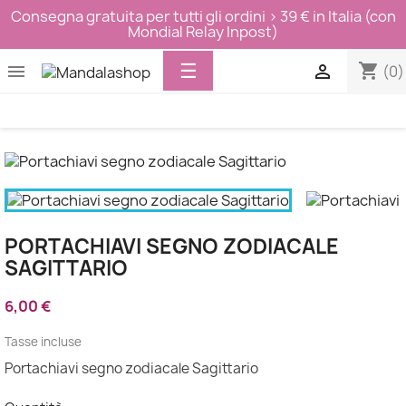
Consegna gratuita per tutti gli ordini > 39 € in Italia (con
Mondial Relay Inpost)
Toggle
☰
shopping_cart


(0)
navigation
PORTACHIAVI SEGNO ZODIACALE
SAGITTARIO
6,00 €
Tasse incluse
Portachiavi segno zodiacale Sagittario