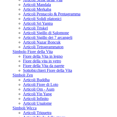
Articoli Mandala
Articoli Merkaba
Articoli Pentacolo & Pentagramma
Articoli Solidi platonici
Articoli Sri Yantra
Articoli Triskel
Articoli Sigillo di Salomone
Articoli Sigillo dei 7 arcangeli
Articoli Nazar Boncuk
Articoli Tetragrammaton
Simbolo Fiore della Vita
Fiore della Vita in legno
Fiore della vita in vetro
Fiore della Vita da parete
Sottobicchieri Fiore della Vita
Simboli Zen
Articoli Buddha
Articoli Fiore di Loto
Articoli Om - Aum
Articoli Yin Yang
Articoli Infinito
Articoli Unalome
Simboli Wicca
Articoli Triquetra