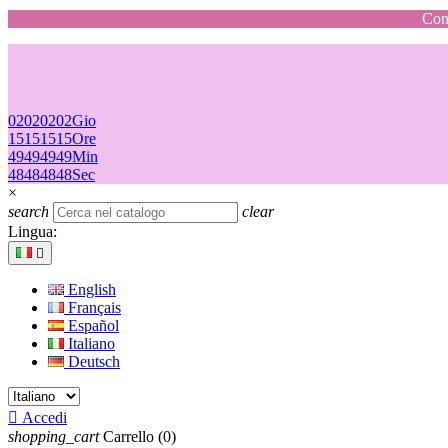
Cons
02
02
02
02
Gio
15
15
15
15
Ore
49
49
49
49
Min
48
48
48
48
Sec
×
search
clear
Lingua:

English
Français
Español
Italiano
Deutsch

Accedi
shopping_cart
Carrello
(0)