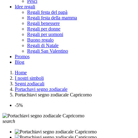
Pesci
Idee regali
Regali festa del papà
Regali festa della mamma
Regali benessere
Regali per donne
Regali per uomoni
Buono regalo
Regali di Natale
Regali San Valentino
Promos
Blog
Home
I nostri simboli
Segni zodiacali
Portachavi segno zodiacale
Portachiavi segno zodiacale Capricorno
-5%
search