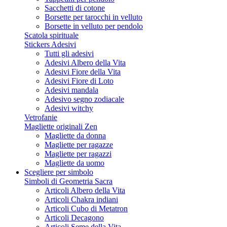
Sacchetti di cotone
Borsette per tarocchi in velluto
Borsette in velluto per pendolo
Scatola spirituale
Stickers Adesivi
Tutti gli adesivi
Adesivi Albero della Vita
Adesivi Fiore della Vita
Adesivi Fiore di Loto
Adesivi mandala
Adesivo segno zodiacale
Adesivi witchy
Vetrofanie
Magliette originali Zen
Magliette da donna
Magliette per ragazze
Magliette per ragazzi
Magliette da uomo
Scegliere per simbolo
Simboli di Geometria Sacra
Articoli Albero della Vita
Articoli Chakra indiani
Articoli Cubo di Metatron
Articoli Decagono
Articoli Seme della Vita