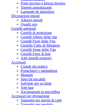
Porta incenso e brucia incenso
Tappeti armonizzanti
Lampade de atmosfera
Decorazioni murali
Adesivi murali
Quadri zen
Gioielli spirituali
Gioielli di protezione
Gioielli Albero della vita
Gioielli Fiore della Vita
Gioiello Cubo di Metatron
Gioielli Seme della Vita
Gioielli Fiore di loto
Altri gioielli esoterici
Accessori
Ciotole decorative
Portachiavi e medaglioni
Magneti
Specchi tascabili
Salviette per occhiali
Tote bag
Asciugamani in microfibra
Accessori per divinazione
Tappetini per giochi di carte
Tappetini per pendolo