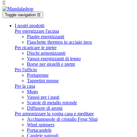

Toggle navigation
☰
I nostri prodotti
Per energizzare l'acqua
Piastre energizzanti
Fiaschette thermos in acciaio inox
Per ricaricare le pietre
Dischi armonizzanti
Vassoi energizzanti di legno
Borse per gioielli e pietre
Per l'ufficio
Portapenne
Tappetini mouse
Per la casa
Mugs
Vassoi per i pasti
Scatole di metallo rotonde
Diffusore di aromi
Per armonizzare la vostra casa e meditare
Acchiappasole di cristallo Feng Shui
Wind spinners
Portacandele
Candele naturali