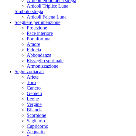
Articoli Nodo della strega
Articoli Triplice Luna
Simbolo strega
Articoli Falena Luna
Scegliere per intenzione
Protezione
Pace interiore
Portafortuna
Amore
Fiducia
Abbondanza
Risveglio spirituale
Armonizzazione
Segni zodiacali
Ariete
Toro
Cancro
Gemelli
Leone
Vergine
Bilancia
Scorpione
Sagittario
Capricorno
Acquario