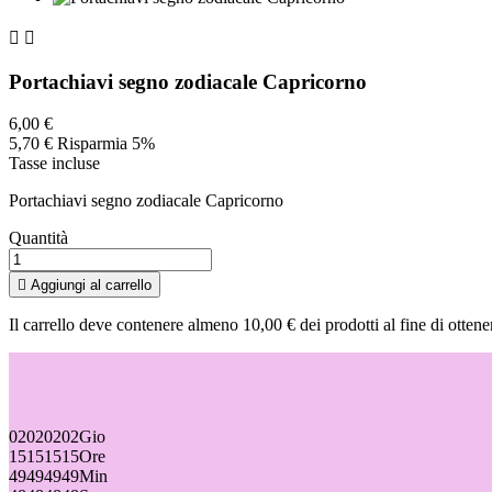


Portachiavi segno zodiacale Capricorno
6,00 €
5,70 €
Risparmia 5%
Tasse incluse
Portachiavi segno zodiacale Capricorno
Quantità

Aggiungi al carrello
Il carrello deve contenere almeno 10,00 € dei prodotti al fine di ottene
02
02
02
02
Gio
15
15
15
15
Ore
49
49
49
49
Min