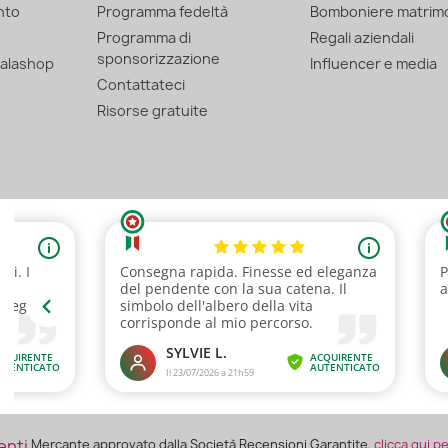
nto
Programma fedeltà
Bomboniere matrim
Programma di
Regali aziendali
sponsorizzazione
alashop
Influencer e media
Contattateci
Risorse gratuite
Mercante approvato dalla Società Recensioni Garantite,
clicca qui p