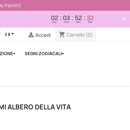
lay Inpost)
02
03
52
32
×
Gio
Ore
Min
Sec

shopping_cart

Carrello
(0)
Accedi
NZIONE
SEGNI ZODIACALI
MI ALBERO DELLA VITA