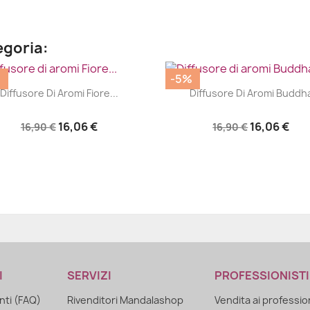
egoria:
%
-5%
|
|




Diffusore Di Aromi Fiore...
Diffusore Di Aromi Buddh
16,06 €
16,06 €
16,90 €
16,90 €
I
SERVIZI
PROFESSIONISTI
ti (FAQ)
Rivenditori Mandalashop
Vendita ai professio