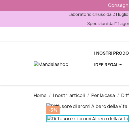
Consegna g
Laboratorio chiuso dal 31 luglio
Spedizioni dall'11 ago
I NOSTRI PRODO
IDEE REGALI
Home
I nostri articoli
Per la casa
Dif
-5%