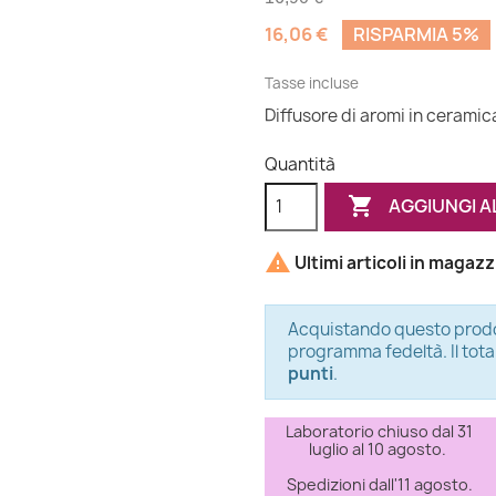
16,06 €
RISPARMIA 5%
Tasse incluse
Diffusore di aromi in ceramica
Quantità

AGGIUNGI A

Ultimi articoli in magaz
Acquistando questo prodo
programma fedeltà. Il tota
punti
.
Laboratorio chiuso dal 31
luglio al 10 agosto.
Spedizioni dall'11 agosto.