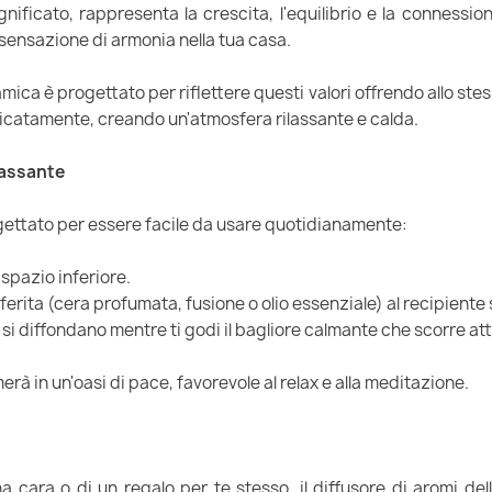
gnificato, rappresenta la crescita, l'equilibrio e la connession
 sensazione di armonia nella tua casa.
ica è progettato per riflettere questi valori offrendo allo stes
delicatamente, creando un'atmosfera rilassante e calda.
lassante
rogettato per essere facile da usare quotidianamente:
 spazio inferiore.
erita (cera profumata, fusione o olio essenziale) al recipiente
 si diffondano mentre ti godi il bagliore calmante che scorre att
rmerà in un'oasi di pace, favorevole al relax e alla meditazione.
 cara o di un regalo per te stesso, il diffusore di aromi dell'