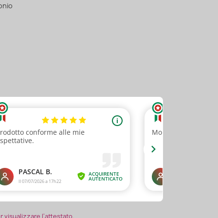
onio
er visualizzare l'attestato
.