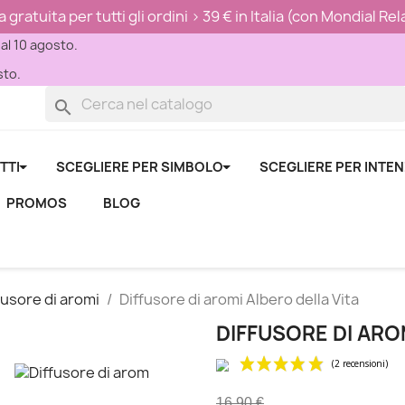
ratuita per tutti gli ordini > 39 € in Italia (con Mondial Re
 al 10 agosto.
sto.
search
TTI
SCEGLIERE PER SIMBOLO
SCEGLIERE PER INTE
PROMOS
BLOG
fusore di aromi
Diffusore di aromi Albero della Vita
DIFFUSORE DI ARO
16,90 €