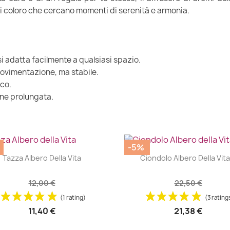
tti coloro che cercano momenti di serenità e armonia.
si adatta facilmente a qualsiasi spazio.
movimentazione, ma stabile.
ico.
one prolungata.
-5%
|
|




Tazza Albero Della Vita
Ciondolo Albero Della Vita.
12,00 €
22,50 €
(1 rating)
(3 rating
11,40 €
21,38 €