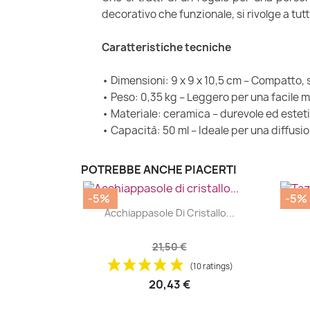
decorativo che funzionale, si rivolge a tu
Caratteristiche tecniche
• Dimensioni: 9 x 9 x 10,5 cm – Compatto, 
• Peso: 0,35 kg – Leggero per una facile 
• Materiale: ceramica – durevole ed estet
• Capacità: 50 ml – Ideale per una diffusi
POTREBBE ANCHE PIACERTI
-5%
-5%
|


Acchiappasole Di Cristallo...
21,50 €
(10 ratings)
20,43 €