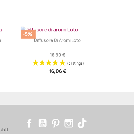
-5%
|


a
Diffusore Di Aromi Loto
16,90 €
(3 ratings)
16,06 €
Facebook
YouTube
Pinterest
Instagram
TikTok
nisti