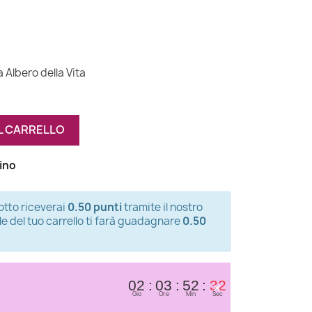
(2 recensioni)
 Albero della Vita
L CARRELLO
zino
tto riceverai
0.50 punti
tramite il nostro
le del tuo carrello ti farà guadagnare
0.50
×
02
03
52
32
Gio
Ore
Min
Sec