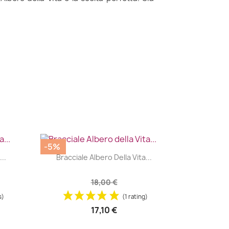
-5%
|


..
Bracciale Albero Della Vita...
18,00 €
s)
(1 rating)
17,10 €