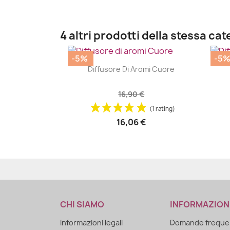
4 altri prodotti della stessa cat
-5%
-5
|


Diffusore Di Aromi Cuore
16,90 €
(1 rating)
16,06 €
CHI SIAMO
INFORMAZION
Informazioni legali
Domande frequen