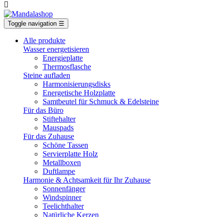

Toggle navigation
☰
Alle produkte
Wasser energetisieren
Energieplatte​
Thermosflasche
Steine aufladen
Harmonisierungsdisks
Energetische Holzplatte
Samtbeutel für Schmuck & Edelsteine
Für das Büro
Stiftehalter
Mauspads
Für das Zuhause
Schöne Tassen
Servierplatte Holz
Metallboxen
Duftlampe
Harmonie & Achtsamkeit für Ihr Zuhause
Sonnenfänger
Windspinner
Teelichthalter
Natürliche Kerzen