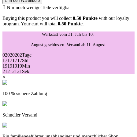

In den Warenkorb

Nur noch wenige Teile verfügbar
Buying this product you will collect
0.50 Punkte
with our loyalty
program. Your cart will total
0.50 Punkte
.
Werkstatt vom 31. Juli bis 10.
August geschlossen. Versand ab 11. August.
02
02
02
02
Tage
17
17
17
17
Std
19
19
19
19
Min
21
21
21
21
Sek
×
100 % sichere Zahlung
Schneller Versand
Ein familiengeführter, unabhängiger und menschlicher Shop