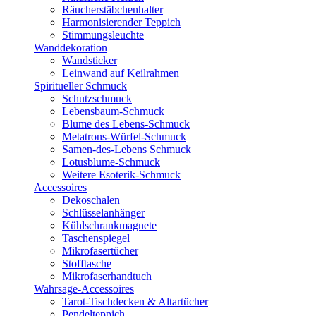
Räucherstäbchenhalter
Harmonisierender Teppich
Stimmungsleuchte
Wanddekoration
Wandsticker
Leinwand auf Keilrahmen
Spiritueller Schmuck
Schutzschmuck
Lebensbaum-Schmuck
Blume des Lebens-Schmuck
Metatrons-Würfel-Schmuck
Samen-des-Lebens Schmuck
Lotusblume-Schmuck
Weitere Esoterik-Schmuck
Accessoires
Dekoschalen
Schlüsselanhänger
Kühlschrankmagnete
Taschenspiegel
Mikrofasertücher
Stofftasche
Mikrofaserhandtuch
Wahrsage-Accessoires
Tarot-Tischdecken & Altartücher
Pendelteppich