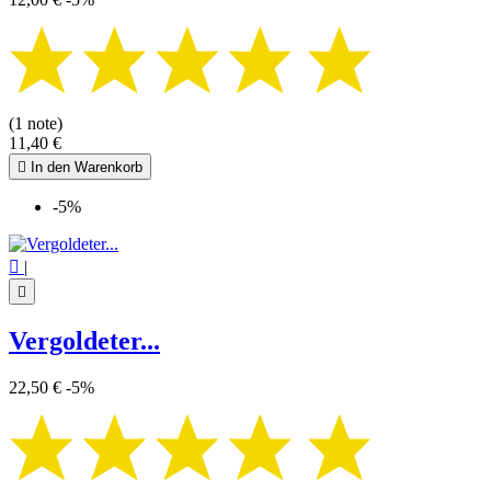
(1 note)
11,40 €

In den Warenkorb
-5%

|

Vergoldeter...
22,50 €
-5%