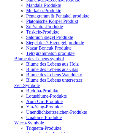
Mandala-Produkte
Merkaba-Produkte
Pentagramm & Pentakel produkte
Platonische Körper Produkt
Sri Yantra-Produkte
Triskele-Produkte
Salomon-siegel Produkte
Siegel der 7 Erzengel produkte
Nazar Boncuk Produkte
Tetragrammaton produkte
Blume des Lebens symbol​
Blume des Lebens aus Holz
Blume des Lebens aus Glas
Blume des Lebens Wanddeko
Blume des Lebens untersetzer
Zen-Symbole
Buddha-Produkte
Lotusblume-Produkte
Aum-Om-Produkte
Yin-Yang-Produkte
Unendlichkeitszeichen-Produkte
Unalome-Produkte
Wicca-Symbole
Triquetra-Produkte