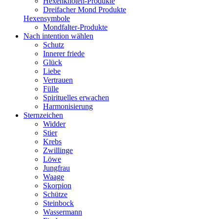
Hexenknoten-Produkte
Dreifacher Mond Produkte
Hexensymbole
Mondfalter-Produkte
Nach intention wählen
Schutz
Innerer friede
Glück
Liebe
Vertrauen
Fülle
Spirituelles erwachen
Harmonisierung
Sternzeichen
Widder
Stier
Krebs
Zwillinge
Löwe
Jungfrau
Waage
Skorpion
Schütze
Steinbock
Wassermann