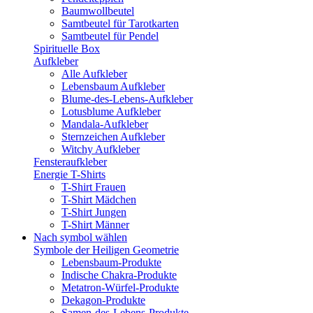
Baumwollbeutel
Samtbeutel für Tarotkarten
Samtbeutel für Pendel
Spirituelle Box
Aufkleber
Alle Aufkleber
Lebensbaum Aufkleber
Blume-des-Lebens-Aufkleber
Lotusblume Aufkleber
Mandala-Aufkleber
Sternzeichen Aufkleber
Witchy Aufkleber
Fensteraufkleber
Energie T-Shirts
T-Shirt Frauen
T-Shirt Mädchen
T-Shirt Jungen
T-Shirt Männer
Nach symbol wählen
Symbole der Heiligen Geometrie
Lebensbaum-Produkte
Indische Chakra-Produkte
Metatron-Würfel-Produkte
Dekagon-Produkte
Samen-des-Lebens-Produkte