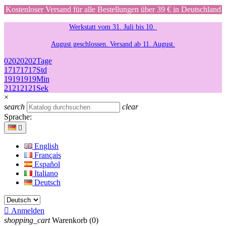
Kostenloser Versand für alle Bestellungen über 39 € in Deutschland
Werkstatt vom 31. Juli bis 10.
August geschlossen. Versand ab 11. August.
02
02
02
02
Tage
17
17
17
17
Std
19
19
19
19
Min
21
21
21
21
Sek
×
search
clear
Sprache:

English
Français
Español
Italiano
Deutsch

Anmelden
shopping_cart
Warenkorb
(0)