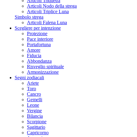
Articoli Triquetra
Articoli Nodo della strega
Articoli Triplice Luna
Simbolo strega
Articoli Falena Luna
Scegliere per intenzione
Protezione
Pace interiore
Portafortuna
Amore
Fiducia
Abbondanza
Risveglio spirituale
Armonizzazione
Segni zodiacali
Ariete
Toro
Cancro
Gemelli
Leone
Vergine
Bilancia
Scorpione
Sagittario
Capricorno