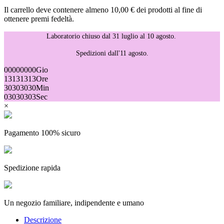
Il carrello deve contenere almeno 10,00 € dei prodotti al fine di
ottenere premi fedeltà.
Laboratorio chiuso dal 31 luglio al 10 agosto.
Spedizioni dall'11 agosto.
00
00
00
00
Gio
13
13
13
13
Ore
30
30
30
30
Min
03
03
03
03
Sec
×
Pagamento 100% sicuro
Spedizione rapida
Un negozio familiare, indipendente e umano
Descrizione