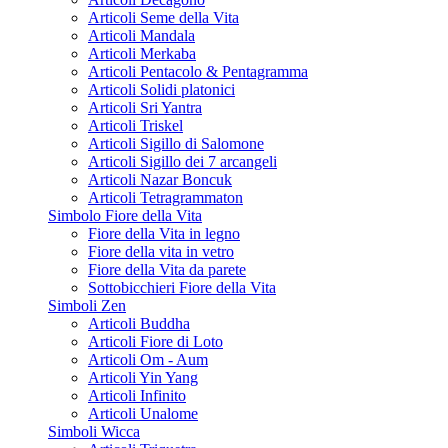
Articoli Seme della Vita
Articoli Mandala
Articoli Merkaba
Articoli Pentacolo & Pentagramma
Articoli Solidi platonici
Articoli Sri Yantra
Articoli Triskel
Articoli Sigillo di Salomone
Articoli Sigillo dei 7 arcangeli
Articoli Nazar Boncuk
Articoli Tetragrammaton
Simbolo Fiore della Vita
Fiore della Vita in legno
Fiore della vita in vetro
Fiore della Vita da parete
Sottobicchieri Fiore della Vita
Simboli Zen
Articoli Buddha
Articoli Fiore di Loto
Articoli Om - Aum
Articoli Yin Yang
Articoli Infinito
Articoli Unalome
Simboli Wicca