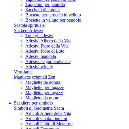
Tappetini per pendolo
Sacchetti di cotone
Borsette per tarocchi in velluto
Borsette in velluto per pendolo
Scatola spirituale
Stickers Adesivi
Tutti gli adesivi
Adesivi Albero della Vita
Adesivi Fiore della Vita
Adesivi Fiore di Loto
Adesivi mandala
Adesivo segno zodiacale
Adesivi witchy
Vetrofanie
Magliette originali Zen
Magliette da donna
Magliette per ragazze
Magliette per ragazzi
Magliette da uomo
Scegliere per simbolo
Simboli di Geometria Sacra
Articoli Albero della Vita
Articoli Chakra indiani
Articoli Cubo di Metatron
Articoli Decagono