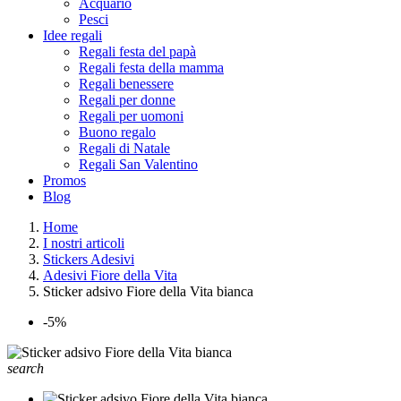
Acquario
Pesci
Idee regali
Regali festa del papà
Regali festa della mamma
Regali benessere
Regali per donne
Regali per uomoni
Buono regalo
Regali di Natale
Regali San Valentino
Promos
Blog
Home
I nostri articoli
Stickers Adesivi
Adesivi Fiore della Vita
Sticker adsivo Fiore della Vita bianca
-5%
search