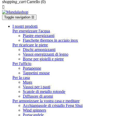
shopping_cart
Carrello
(0)

Toggle navigation
☰
I nostri prodotti
Per energizzare l'acqua
Piastre energizzanti
Fiaschette thermos in acciaio inox
Per ricaricare le pietre
Dischi armonizzanti
Vassoi energizzanti di legno
Borse per gioielli e pietre
Per l'ufficio
Portapenne
Tappetini mouse
Per la casa
Mugs
Vassoi per i pasti
Scatole di metallo rotonde
Diffusore di aromi
Per armonizzare la vostra casa e meditare
Acchiappasole di cristallo Feng Shui
Wind spinners
Portacandele