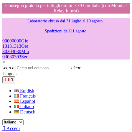
Consegna gratuita per tutti gli ordini > 39 € in Italia (con Mondial
Relay Inpost)
Laboratorio chiuso dal 31 luglio al 10 agosto.
Spedizioni dall'11 agosto.
00
00
00
00
Gio
13
13
13
13
Ore
30
30
30
30
Min
03
03
03
03
Sec
×
search
clear
Lingua:

English
Français
Español
Italiano
Deutsch

Accedi