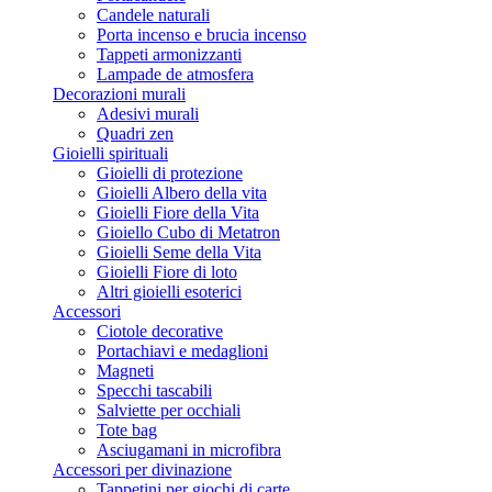
Candele naturali
Porta incenso e brucia incenso
Tappeti armonizzanti
Lampade de atmosfera
Decorazioni murali
Adesivi murali
Quadri zen
Gioielli spirituali
Gioielli di protezione
Gioielli Albero della vita
Gioielli Fiore della Vita
Gioiello Cubo di Metatron
Gioielli Seme della Vita
Gioielli Fiore di loto
Altri gioielli esoterici
Accessori
Ciotole decorative
Portachiavi e medaglioni
Magneti
Specchi tascabili
Salviette per occhiali
Tote bag
Asciugamani in microfibra
Accessori per divinazione
Tappetini per giochi di carte