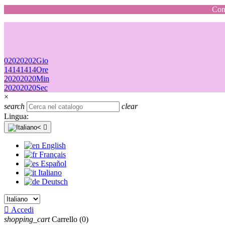
Cons
02
02
02
02
Gio
14
14
14
14
Ore
20
20
20
20
Min
20
20
20
20
Sec
×
search
clear
Lingua:

English
Français
Español
Italiano
Deutsch

Accedi
shopping_cart
Carrello
(0)