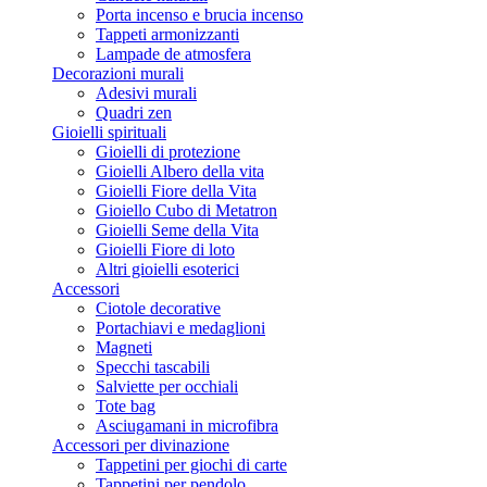
Porta incenso e brucia incenso
Tappeti armonizzanti
Lampade de atmosfera
Decorazioni murali
Adesivi murali
Quadri zen
Gioielli spirituali
Gioielli di protezione
Gioielli Albero della vita
Gioielli Fiore della Vita
Gioiello Cubo di Metatron
Gioielli Seme della Vita
Gioielli Fiore di loto
Altri gioielli esoterici
Accessori
Ciotole decorative
Portachiavi e medaglioni
Magneti
Specchi tascabili
Salviette per occhiali
Tote bag
Asciugamani in microfibra
Accessori per divinazione
Tappetini per giochi di carte
Tappetini per pendolo