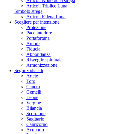
Articoli Nodo della strega
Articoli Triplice Luna
Simbolo strega
Articoli Falena Luna
Scegliere per intenzione
Protezione
Pace interiore
Portafortuna
Amore
Fiducia
Abbondanza
Risveglio spirituale
Armonizzazione
Segni zodiacali
Ariete
Toro
Cancro
Gemelli
Leone
Vergine
Bilancia
Scorpione
Sagittario
Capricorno
Acquario