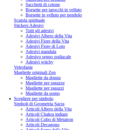
Sacchetti di cotone
Borsette per tarocchi in velluto
Borsette in velluto per pendolo
Scatola spirituale
Stickers Adesivi
Tutti gli adesivi
Adesivi Albero della Vita
Adesivi Fiore della Vita
Adesivi Fiore di Loto
Adesivi mandala
Adesivo segno zodiacale
Adesivi witchy
Vetrofanie
Magliette originali Zen
Magliette da donna
Magliette per ragazze
Magliette per ragazzi
Magliette da uomo
Scegliere per simbolo
Simboli di Geometria Sacra
Articoli Albero della Vita
Articoli Chakra indiani
Articoli Cubo di Metatron
Articoli Decagono
Articoli Seme della Vita