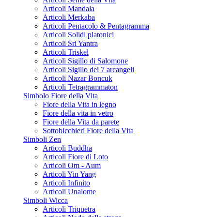
Articoli Mandala
Articoli Merkaba
Articoli Pentacolo & Pentagramma
Articoli Solidi platonici
Articoli Sri Yantra
Articoli Triskel
Articoli Sigillo di Salomone
Articoli Sigillo dei 7 arcangeli
Articoli Nazar Boncuk
Articoli Tetragrammaton
Simbolo Fiore della Vita
Fiore della Vita in legno
Fiore della vita in vetro
Fiore della Vita da parete
Sottobicchieri Fiore della Vita
Simboli Zen
Articoli Buddha
Articoli Fiore di Loto
Articoli Om - Aum
Articoli Yin Yang
Articoli Infinito
Articoli Unalome
Simboli Wicca
Articoli Triquetra