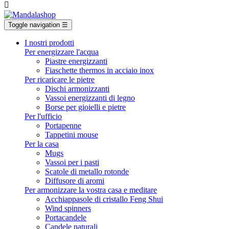

Toggle navigation
☰
I nostri prodotti
Per energizzare l'acqua
Piastre energizzanti
Fiaschette thermos in acciaio inox
Per ricaricare le pietre
Dischi armonizzanti
Vassoi energizzanti di legno
Borse per gioielli e pietre
Per l'ufficio
Portapenne
Tappetini mouse
Per la casa
Mugs
Vassoi per i pasti
Scatole di metallo rotonde
Diffusore di aromi
Per armonizzare la vostra casa e meditare
Acchiappasole di cristallo Feng Shui
Wind spinners
Portacandele
Candele naturali