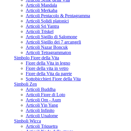
Articoli Mandala
Articoli Merkaba
Articoli Pentacolo & Pentagramma
Articoli Solidi platonici
Articoli Sri Yantra
Articoli Triskel
Articoli Sigillo di Salomone
Articoli Sigillo dei 7 arcangeli
Articoli Nazar Boncuk
Articoli Tetragrammaton
Simbolo Fiore della Vita
Fiore della Vita in legno
Fiore della vita in vetro
Fiore della Vita da parete
Sottobicchieri Fiore della Vita
Simboli Zen
Articoli Buddha
Articoli Fiore di Loto
Articoli Om - Aum
Articoli Yin Yang
Articoli Infinito
Articoli Unalome
Simboli Wicca
Articoli Triquetra