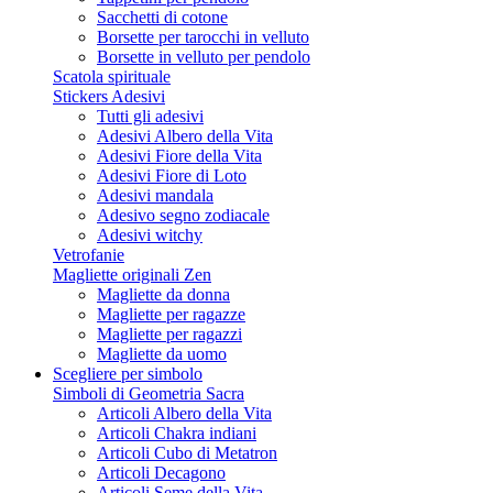
Sacchetti di cotone
Borsette per tarocchi in velluto
Borsette in velluto per pendolo
Scatola spirituale
Stickers Adesivi
Tutti gli adesivi
Adesivi Albero della Vita
Adesivi Fiore della Vita
Adesivi Fiore di Loto
Adesivi mandala
Adesivo segno zodiacale
Adesivi witchy
Vetrofanie
Magliette originali Zen
Magliette da donna
Magliette per ragazze
Magliette per ragazzi
Magliette da uomo
Scegliere per simbolo
Simboli di Geometria Sacra
Articoli Albero della Vita
Articoli Chakra indiani
Articoli Cubo di Metatron
Articoli Decagono
Articoli Seme della Vita