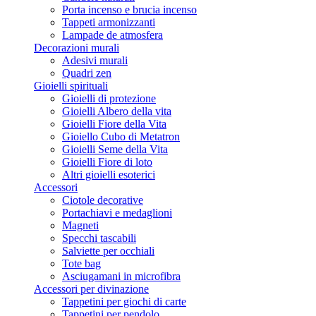
Porta incenso e brucia incenso
Tappeti armonizzanti
Lampade de atmosfera
Decorazioni murali
Adesivi murali
Quadri zen
Gioielli spirituali
Gioielli di protezione
Gioielli Albero della vita
Gioielli Fiore della Vita
Gioiello Cubo di Metatron
Gioielli Seme della Vita
Gioielli Fiore di loto
Altri gioielli esoterici
Accessori
Ciotole decorative
Portachiavi e medaglioni
Magneti
Specchi tascabili
Salviette per occhiali
Tote bag
Asciugamani in microfibra
Accessori per divinazione
Tappetini per giochi di carte
Tappetini per pendolo