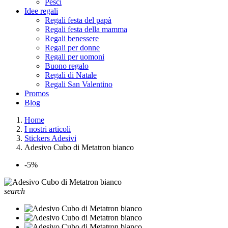
Pesci
Idee regali
Regali festa del papà
Regali festa della mamma
Regali benessere
Regali per donne
Regali per uomoni
Buono regalo
Regali di Natale
Regali San Valentino
Promos
Blog
Home
I nostri articoli
Stickers Adesivi
Adesivo Cubo di Metatron bianco
-5%
search