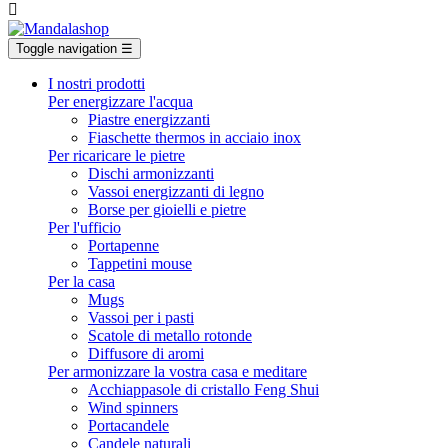

Toggle navigation
☰
I nostri prodotti
Per energizzare l'acqua
Piastre energizzanti
Fiaschette thermos in acciaio inox
Per ricaricare le pietre
Dischi armonizzanti
Vassoi energizzanti di legno
Borse per gioielli e pietre
Per l'ufficio
Portapenne
Tappetini mouse
Per la casa
Mugs
Vassoi per i pasti
Scatole di metallo rotonde
Diffusore di aromi
Per armonizzare la vostra casa e meditare
Acchiappasole di cristallo Feng Shui
Wind spinners
Portacandele
Candele naturali