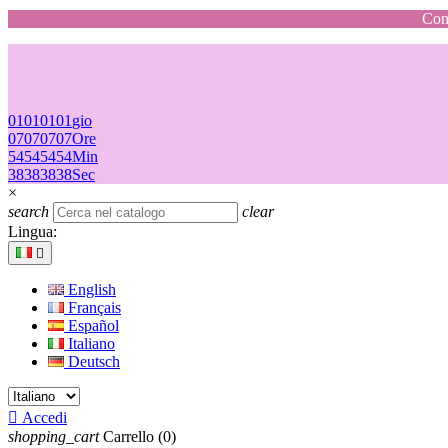
Cons
01
01
01
01
gio
07
07
07
07
Ore
54
54
54
54
Min
38
38
38
38
Sec
×
search
clear
Lingua:

English
Français
Español
Italiano
Deutsch

Accedi
shopping_cart
Carrello
(0)