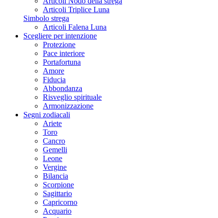
Articoli Nodo della strega
Articoli Triplice Luna
Simbolo strega
Articoli Falena Luna
Scegliere per intenzione
Protezione
Pace interiore
Portafortuna
Amore
Fiducia
Abbondanza
Risveglio spirituale
Armonizzazione
Segni zodiacali
Ariete
Toro
Cancro
Gemelli
Leone
Vergine
Bilancia
Scorpione
Sagittario
Capricorno
Acquario