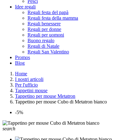
Pesci
Idee regali
Regali festa del papà
Regali festa della mamma
Regali benessere
Regali per donne
Regali per uomoni
Buono regalo
Regali di Natale
Regali San Valentino
Promos
Blog
Home
I nostri articoli
Per l'ufficio
Tappetini mouse
Tappetino per mouse Metatron
Tappetino per mouse Cubo di Metatron bianco
-5%
search