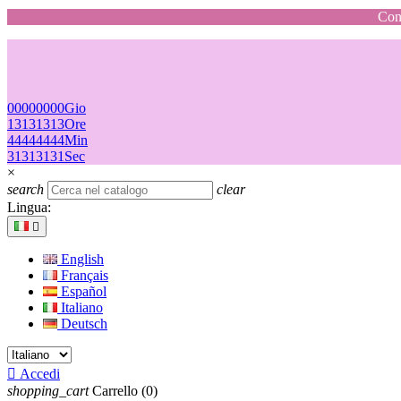
Cons
00
00
00
00
Gio
13
13
13
13
Ore
44
44
44
44
Min
31
31
31
31
Sec
×
search
clear
Lingua:

English
Français
Español
Italiano
Deutsch

Accedi
shopping_cart
Carrello
(0)