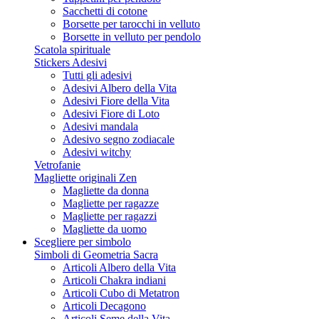
Sacchetti di cotone
Borsette per tarocchi in velluto
Borsette in velluto per pendolo
Scatola spirituale
Stickers Adesivi
Tutti gli adesivi
Adesivi Albero della Vita
Adesivi Fiore della Vita
Adesivi Fiore di Loto
Adesivi mandala
Adesivo segno zodiacale
Adesivi witchy
Vetrofanie
Magliette originali Zen
Magliette da donna
Magliette per ragazze
Magliette per ragazzi
Magliette da uomo
Scegliere per simbolo
Simboli di Geometria Sacra
Articoli Albero della Vita
Articoli Chakra indiani
Articoli Cubo di Metatron
Articoli Decagono
Articoli Seme della Vita