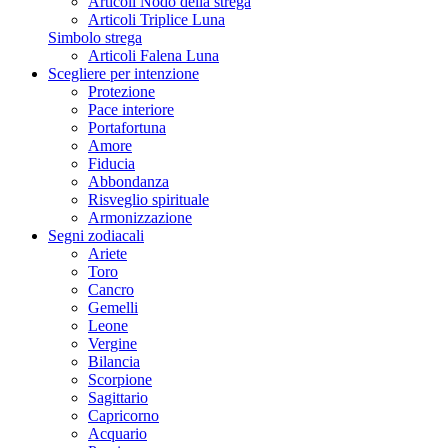
Articoli Nodo della strega
Articoli Triplice Luna
Simbolo strega
Articoli Falena Luna
Scegliere per intenzione
Protezione
Pace interiore
Portafortuna
Amore
Fiducia
Abbondanza
Risveglio spirituale
Armonizzazione
Segni zodiacali
Ariete
Toro
Cancro
Gemelli
Leone
Vergine
Bilancia
Scorpione
Sagittario
Capricorno
Acquario