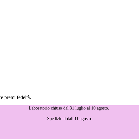
re premi fedeltà.
Laboratorio chiuso dal 31 luglio al 10 agosto.
Spedizioni dall'11 agosto.