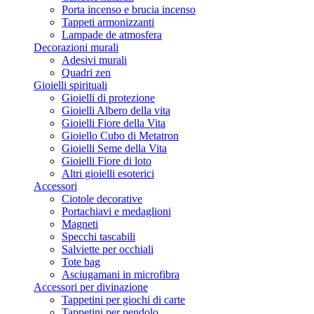
Porta incenso e brucia incenso
Tappeti armonizzanti
Lampade de atmosfera
Decorazioni murali
Adesivi murali
Quadri zen
Gioielli spirituali
Gioielli di protezione
Gioielli Albero della vita
Gioielli Fiore della Vita
Gioiello Cubo di Metatron
Gioielli Seme della Vita
Gioielli Fiore di loto
Altri gioielli esoterici
Accessori
Ciotole decorative
Portachiavi e medaglioni
Magneti
Specchi tascabili
Salviette per occhiali
Tote bag
Asciugamani in microfibra
Accessori per divinazione
Tappetini per giochi di carte
Tappetini per pendolo