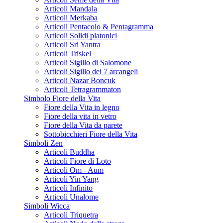
Articoli Mandala
Articoli Merkaba
Articoli Pentacolo & Pentagramma
Articoli Solidi platonici
Articoli Sri Yantra
Articoli Triskel
Articoli Sigillo di Salomone
Articoli Sigillo dei 7 arcangeli
Articoli Nazar Boncuk
Articoli Tetragrammaton
Simbolo Fiore della Vita
Fiore della Vita in legno
Fiore della vita in vetro
Fiore della Vita da parete
Sottobicchieri Fiore della Vita
Simboli Zen
Articoli Buddha
Articoli Fiore di Loto
Articoli Om - Aum
Articoli Yin Yang
Articoli Infinito
Articoli Unalome
Simboli Wicca
Articoli Triquetra