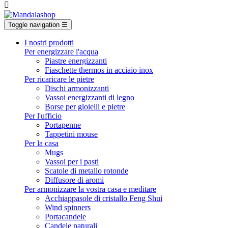

Toggle navigation
☰
I nostri prodotti
Per energizzare l'acqua
Piastre energizzanti
Fiaschette thermos in acciaio inox
Per ricaricare le pietre
Dischi armonizzanti
Vassoi energizzanti di legno
Borse per gioielli e pietre
Per l'ufficio
Portapenne
Tappetini mouse
Per la casa
Mugs
Vassoi per i pasti
Scatole di metallo rotonde
Diffusore di aromi
Per armonizzare la vostra casa e meditare
Acchiappasole di cristallo Feng Shui
Wind spinners
Portacandele
Candele naturali