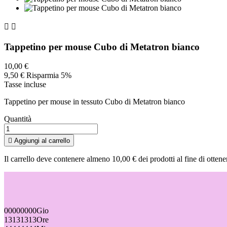


Tappetino per mouse Cubo di Metatron bianco
10,00 €
9,50 €
Risparmia 5%
Tasse incluse
Tappetino per mouse in tessuto Cubo di Metatron bianco
Quantità

Aggiungi al carrello
Il carrello deve contenere almeno 10,00 € dei prodotti al fine di ottene
00
00
00
00
Gio
13
13
13
13
Ore