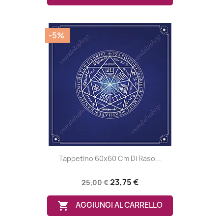
-5%
Tappetino 60x60 Cm Di Raso...
23,75 €
25,00 €

AGGIUNGI AL CARRELLO