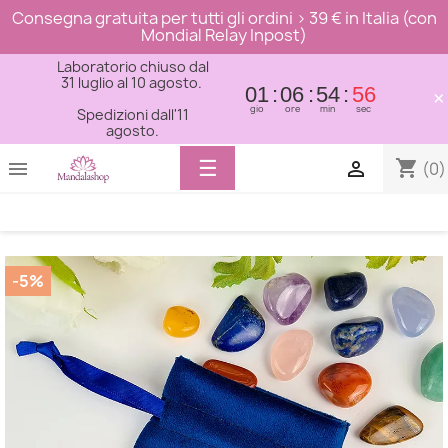
Consegna gratuita per tutti gli ordini > 39 € in Italia (con
Mondial Relay Inpost)
Laboratorio chiuso dal
31 luglio al 10 agosto.
01
06
54
56
×
gio
ore
min
sec
Spedizioni dall'11
agosto.
Toggle
☰
shopping_cart


(0)
navigation
-5%