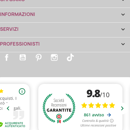
INFORMAZIONI

SERVIZI

PROFESSIONISTI

Facebook
YouTube
Pinterest
Instagram
TikTok