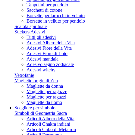
Tappetini per pendolo
Sacchetti di cotone
Borsette per tarocchi in velluto
Borsette in velluto per pendolo
Scatola spirituale
Stickers Adesivi
Tutti gli adesivi
Adesivi Albero della Vita
Adesivi Fiore della Vita
Adesivi Fiore di Loto
Adesivi mandala
Adesivo segno zodiacale
Adesivi witchy
Vetrofanie
Magliette originali Zen
Magliette da donna
Magliette per ragazze
Magliette per ragazzi
Magliette da uomo
Scegliere per simbolo
Simboli di Geometria Sacra
Articoli Albero della Vita
Articoli Chakra indiani
Articoli Cubo di Metatron
Articoli Decagono