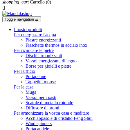
shopping_cart
Carrello
(0)

Toggle navigation
☰
I nostri prodotti
Per energizzare l'acqua
Piastre energizzanti
Fiaschette thermos in acciaio inox
Per ricaricare le pietre
Dischi armonizzanti
Vassoi energizzanti di legno
Borse per gioielli e pietre
Per l'ufficio
Portapenne
Tappetini mouse
Per la casa
Mugs
Vassoi per i pasti
Scatole di metallo rotonde
Diffusore di aromi
Per armonizzare la vostra casa e meditare
Acchiappasole di cristallo Feng Shui
Wind spinners
Portacandele