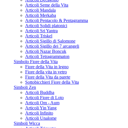
Articoli Seme della Vita
Articoli Mandala
Articoli Merkaba
Articoli Pentacolo & Pentagramma
Articoli Solidi platonici
Articoli Sri Yantra
Articoli Triskel
Articoli Sigillo di Salomone
Articoli Sigillo dei 7 arcangeli
Articoli Nazar Boncuk
Articoli Tetragrammaton
Simbolo Fiore della Vita
Fiore della Vita in legno
Fiore della vita in vetro
Fiore della Vita da parete
Sottobicchieri Fiore della Vita
Simboli Zen
Articoli Buddha
Articoli Fiore di Loto
Articoli Om - Aum
Articoli Yin Yang
Articoli Infinito
Articoli Unalome
Simboli Wicca