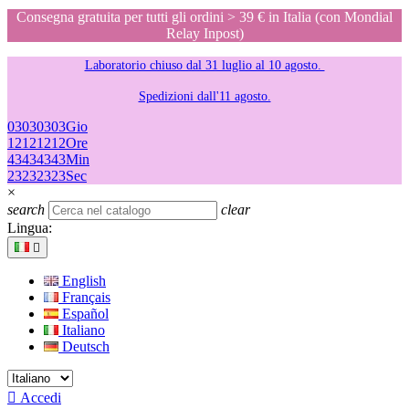
Consegna gratuita per tutti gli ordini > 39 € in Italia (con Mondial
Relay Inpost)
Laboratorio chiuso dal 31 luglio al 10 agosto.
Spedizioni dall'11 agosto.
03
03
03
03
Gio
12
12
12
12
Ore
43
43
43
43
Min
23
23
23
23
Sec
×
search
clear
Lingua:

English
Français
Español
Italiano
Deutsch

Accedi