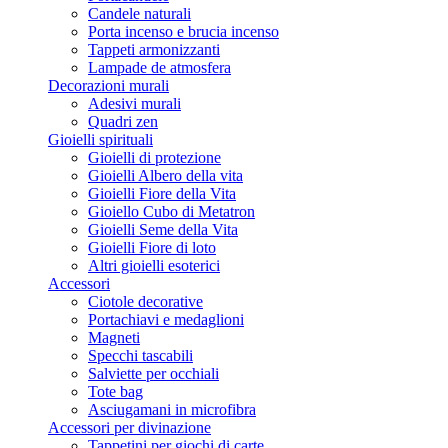
Candele naturali
Porta incenso e brucia incenso
Tappeti armonizzanti
Lampade de atmosfera
Decorazioni murali
Adesivi murali
Quadri zen
Gioielli spirituali
Gioielli di protezione
Gioielli Albero della vita
Gioielli Fiore della Vita
Gioiello Cubo di Metatron
Gioielli Seme della Vita
Gioielli Fiore di loto
Altri gioielli esoterici
Accessori
Ciotole decorative
Portachiavi e medaglioni
Magneti
Specchi tascabili
Salviette per occhiali
Tote bag
Asciugamani in microfibra
Accessori per divinazione
Tappetini per giochi di carte