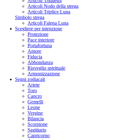
Articoli Triquetra
Articoli Nodo della strega
Articoli Triplice Luna
Simbolo strega
Articoli Falena Luna
Scegliere per intenzione
Protezione
Pace interiore
Portafortuna
Amore
Fiducia
Abbondanza
Risveglio spirituale
Armonizzazione
Segni zodiacali
Ariete
Toro
Cancro
Gemelli
Leone
Vergine
Bilancia
Scorpione
Sagittario
Capricorno