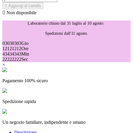

Aggiungi al carrello

Non disponibile
Laboratorio chiuso dal 31 luglio al 10 agosto.
Spedizioni dall'11 agosto.
03
03
03
03
Gio
12
12
12
12
Ore
43
43
43
43
Min
22
22
22
22
Sec
×
Pagamento 100% sicuro
Spedizione rapida
Un negozio familiare, indipendente e umano
Descrizione