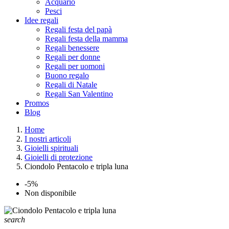
Acquario
Pesci
Idee regali
Regali festa del papà
Regali festa della mamma
Regali benessere
Regali per donne
Regali per uomoni
Buono regalo
Regali di Natale
Regali San Valentino
Promos
Blog
Home
I nostri articoli
Gioielli spirituali
Gioielli di protezione
Ciondolo Pentacolo e tripla luna
-5%
Non disponibile
search