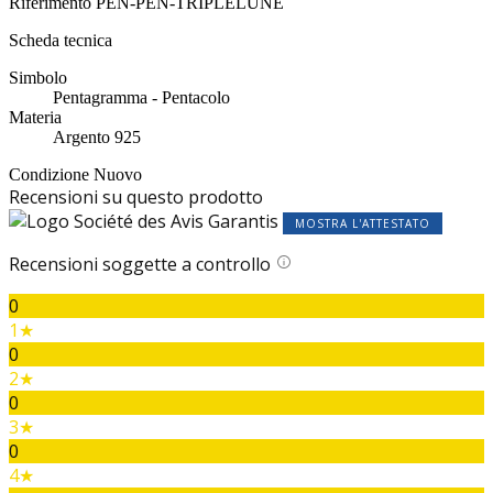
Riferimento
PEN-PEN-TRIPLELUNE
Scheda tecnica
Simbolo
Pentagramma - Pentacolo
Materia
Argento 925
Condizione
Nuovo
Recensioni su questo prodotto
MOSTRA L'ATTESTATO
Recensioni soggette a controllo
0
1★
0
2★
0
3★
0
4★