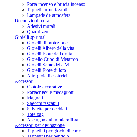
Porta incenso e brucia incenso
Tappeti armonizzanti
Lampade de atmosfera
Decorazioni murali
Adesivi murali
Quadri zen
Gioielli spirituali
Gioielli di protezione
Gioielli Albero della vita
Gioielli Fiore della Vita
Gioiello Cubo di Metatron
Gioielli Seme della Vita
Gioielli Fiore di loto
Altri gioielli esoterici
Accessori
Ciotole decorative
Portachiavi e medaglioni
Magneti
Specchi tascabili
Salviette per occhiali
Tote bag
Asciugamani in microfibra
Accessori per divinazione
Tappetini per giochi di carte
Tappetini per pendolo