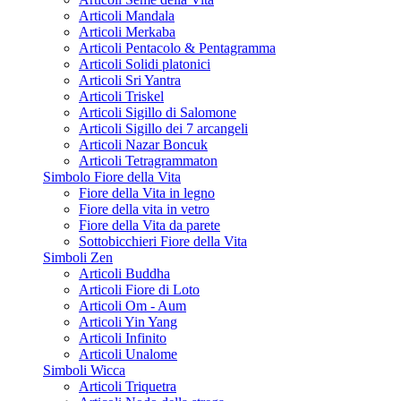
Articoli Mandala
Articoli Merkaba
Articoli Pentacolo & Pentagramma
Articoli Solidi platonici
Articoli Sri Yantra
Articoli Triskel
Articoli Sigillo di Salomone
Articoli Sigillo dei 7 arcangeli
Articoli Nazar Boncuk
Articoli Tetragrammaton
Simbolo Fiore della Vita
Fiore della Vita in legno
Fiore della vita in vetro
Fiore della Vita da parete
Sottobicchieri Fiore della Vita
Simboli Zen
Articoli Buddha
Articoli Fiore di Loto
Articoli Om - Aum
Articoli Yin Yang
Articoli Infinito
Articoli Unalome
Simboli Wicca
Articoli Triquetra