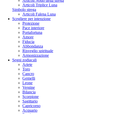
Articoli Nodo della strega
Articoli Triplice Luna
Simbolo strega
Articoli Falena Luna
Scegliere per intenzione
Protezione
Pace interiore
Portafortuna
Amore
Fiducia
Abbondanza
Risveglio spirituale
Armonizzazione
Segni zodiacali
Ariete
Toro
Cancro
Gemelli
Leone
Vergine
Bilancia
Scorpione
Sagittario
Capricorno
Acquario