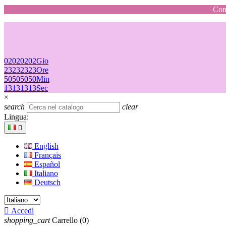
Cons
02
02
02
02
Gio
23
23
23
23
Ore
50
50
50
50
Min
13
13
13
13
Sec
×
search
clear
Lingua:

English
Français
Español
Italiano
Deutsch

Accedi
shopping_cart
Carrello
(0)