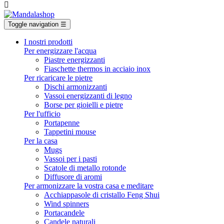

Toggle navigation
☰
I nostri prodotti
Per energizzare l'acqua
Piastre energizzanti
Fiaschette thermos in acciaio inox
Per ricaricare le pietre
Dischi armonizzanti
Vassoi energizzanti di legno
Borse per gioielli e pietre
Per l'ufficio
Portapenne
Tappetini mouse
Per la casa
Mugs
Vassoi per i pasti
Scatole di metallo rotonde
Diffusore di aromi
Per armonizzare la vostra casa e meditare
Acchiappasole di cristallo Feng Shui
Wind spinners
Portacandele
Candele naturali