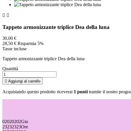


Tappeto armonizzante triplice Dea della luna
30,00 €
28,50 €
Risparmia 5%
Tasse incluse
Tappeto armonizzante triplice Dea della luna
Quantità

Aggiungi al carrello
Acquistando questo prodotto riceverai
1 punti
tramite il nostro progra
02
02
02
02
Gio
23
23
23
23
Ore