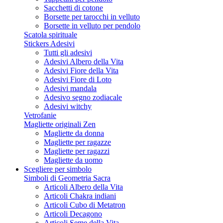
Sacchetti di cotone
Borsette per tarocchi in velluto
Borsette in velluto per pendolo
Scatola spirituale
Stickers Adesivi
Tutti gli adesivi
Adesivi Albero della Vita
Adesivi Fiore della Vita
Adesivi Fiore di Loto
Adesivi mandala
Adesivo segno zodiacale
Adesivi witchy
Vetrofanie
Magliette originali Zen
Magliette da donna
Magliette per ragazze
Magliette per ragazzi
Magliette da uomo
Scegliere per simbolo
Simboli di Geometria Sacra
Articoli Albero della Vita
Articoli Chakra indiani
Articoli Cubo di Metatron
Articoli Decagono
Articoli Seme della Vita