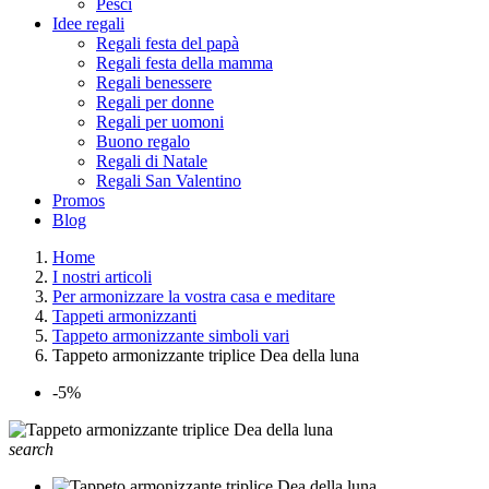
Pesci
Idee regali
Regali festa del papà
Regali festa della mamma
Regali benessere
Regali per donne
Regali per uomoni
Buono regalo
Regali di Natale
Regali San Valentino
Promos
Blog
Home
I nostri articoli
Per armonizzare la vostra casa e meditare
Tappeti armonizzanti
Tappeto armonizzante simboli vari
Tappeto armonizzante triplice Dea della luna
-5%
search