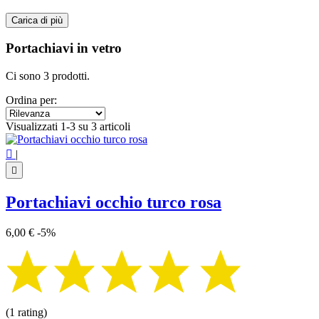
Carica di più
Filtri:
Cancella filtri
Portachiavi in ​​vetro
Prezzo
€
€
Ci sono 3 prodotti.
Simbolo
Ordina per:
Nazar Boncuk
3
Visualizzati 1-3 su 3 articoli
Visualizza i prodotti a
3

|

Portachiavi occhio turco rosa
6,00 €
-5%
(1 rating)