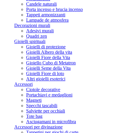
Candele naturali
Porta incenso e brucia incenso
Tappeti armonizzanti
Lampade de atmosfera
Decorazioni murali
Adesivi murali
Quadri zen
Gioielli spirituali
Gioielli di protezione
Gioielli Albero della vita
Gioielli Fiore della Vita
Gioiello Cubo di Metatron
Gioielli Seme della Vita
Gioielli Fiore di loto
Altri gioielli esoterici
Accessori
Ciotole decorative
Portachiavi e medaglioni
Magneti
Specchi tascabili
Salviette per occhiali
Tote bag
Asciugamani in microfibra
Accessori per divinazione
Tappetini per giochi di carte