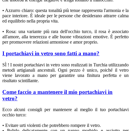
• Azzurro chiaro: questa tonalità più tenue rappresenta l'armonia e la
pace interiore. È ideale per le persone che desiderano attrarre calma
ed equilibrio nella propria vita.
• Rosa: una variante più rara dell'occhio turco, il rosa è associato
all'amore, alla tenerezza e alle buone vibrazioni emotive. È perfetto
per promuovere relazioni armoniose e amor proprio.
I portachiavi in vetro sono fatti a mano?
SÌ ! I nostri portachiavi in vetro sono realizzati in Turchia utilizzando
metodi artigianali ancestrali. Ogni pezzo è unico, poiché il vetro
viene lavorato a mano per garantire una finitura perfetta e un
risultato scintillante.
Come faccio a mantenere il mio portachiavi in
vetro?
Ecco alcuni consigli per mantenere al meglio il tuo portachiavi
occhio turco:
• Evitare urti violenti che potrebbero rompere il vetro.
• Pulirlo delicatamente con un panno morbido e asciutto per