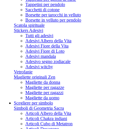
Tappetini per pendolo
Sacchetti di cotone
Borsette per tarocchi in velluto
Borsette in velluto per pendolo
Scatola spirituale
Stickers Adesivi
Tutti gli adesivi
Adesivi Albero della Vita
Adesivi Fiore della Vita
Adesivi Fiore di Loto
Adesivi mandala
Adesivo segno zodiacale
Adesivi witchy
Vetrofanie
Magliette originali Zen
Magliette da donna
Magliette per ragazze
Magliette per ragazzi
Magliette da uomo
Scegliere per simbolo
Simboli di Geometria Sacra
Articoli Albero della Vita
Articoli Chakra indiani
Articoli Cubo di Metatron
Articoli Decagono