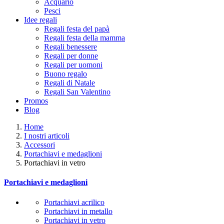
Acquario
Pesci
Idee regali
Regali festa del papà
Regali festa della mamma
Regali benessere
Regali per donne
Regali per uomoni
Buono regalo
Regali di Natale
Regali San Valentino
Promos
Blog
Home
I nostri articoli
Accessori
Portachiavi e medaglioni
Portachiavi in ​​vetro
Portachiavi e medaglioni
Portachiavi acrilico
Portachiavi in ​​metallo
Portachiavi in ​​vetro