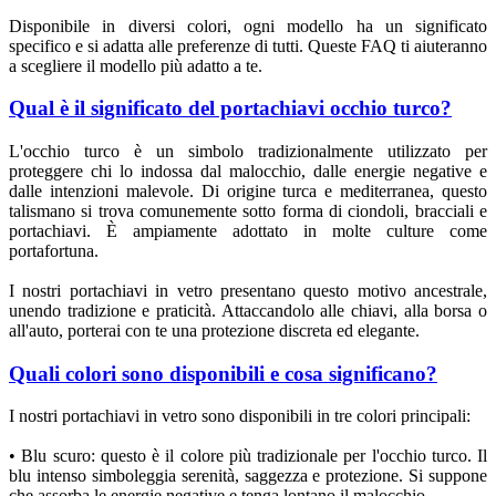
Disponibile in diversi colori, ogni modello ha un significato
specifico e si adatta alle preferenze di tutti. Queste FAQ ti aiuteranno
a scegliere il modello più adatto a te.
Qual è il significato del portachiavi occhio turco?
L'occhio turco è un simbolo tradizionalmente utilizzato per
proteggere chi lo indossa dal malocchio, dalle energie negative e
dalle intenzioni malevole. Di origine turca e mediterranea, questo
talismano si trova comunemente sotto forma di ciondoli, bracciali e
portachiavi. È ampiamente adottato in molte culture come
portafortuna.
I nostri portachiavi in vetro presentano questo motivo ancestrale,
unendo tradizione e praticità. Attaccandolo alle chiavi, alla borsa o
all'auto, porterai con te una protezione discreta ed elegante.
Quali colori sono disponibili e cosa significano?
I nostri portachiavi in vetro sono disponibili in tre colori principali:
• Blu scuro: questo è il colore più tradizionale per l'occhio turco. Il
blu intenso simboleggia serenità, saggezza e protezione. Si suppone
che assorba le energie negative e tenga lontano il malocchio.