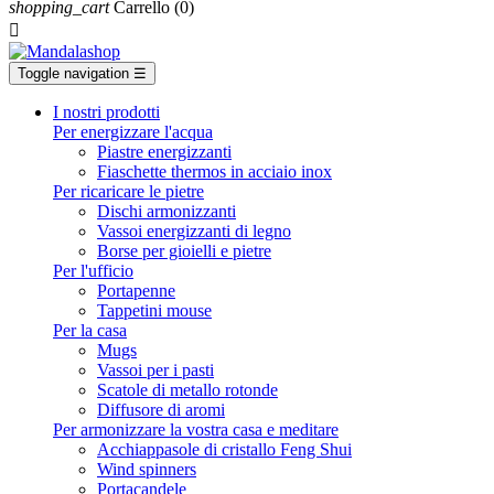
shopping_cart
Carrello
(0)

Toggle navigation
☰
I nostri prodotti
Per energizzare l'acqua
Piastre energizzanti
Fiaschette thermos in acciaio inox
Per ricaricare le pietre
Dischi armonizzanti
Vassoi energizzanti di legno
Borse per gioielli e pietre
Per l'ufficio
Portapenne
Tappetini mouse
Per la casa
Mugs
Vassoi per i pasti
Scatole di metallo rotonde
Diffusore di aromi
Per armonizzare la vostra casa e meditare
Acchiappasole di cristallo Feng Shui
Wind spinners
Portacandele