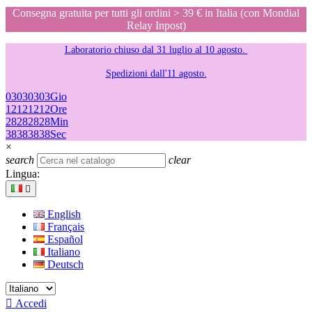
Consegna gratuita per tutti gli ordini > 39 € in Italia (con Mondial
Relay Inpost)
Laboratorio chiuso dal 31 luglio al 10 agosto.
Spedizioni dall'11 agosto.
03
03
03
03
Gio
12
12
12
12
Ore
28
28
28
28
Min
38
38
38
38
Sec
×
search
clear
Lingua:

English
Français
Español
Italiano
Deutsch

Accedi