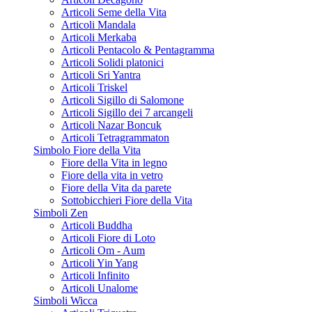
Articoli Seme della Vita
Articoli Mandala
Articoli Merkaba
Articoli Pentacolo & Pentagramma
Articoli Solidi platonici
Articoli Sri Yantra
Articoli Triskel
Articoli Sigillo di Salomone
Articoli Sigillo dei 7 arcangeli
Articoli Nazar Boncuk
Articoli Tetragrammaton
Simbolo Fiore della Vita
Fiore della Vita in legno
Fiore della vita in vetro
Fiore della Vita da parete
Sottobicchieri Fiore della Vita
Simboli Zen
Articoli Buddha
Articoli Fiore di Loto
Articoli Om - Aum
Articoli Yin Yang
Articoli Infinito
Articoli Unalome
Simboli Wicca