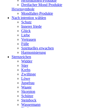
Hexenknoten-Produkte
Dreifacher Mond Produkte
Hexensymbole
Mondfalter-Produkte
Nach intention wählen
Schutz
Innerer friede
Glück
Liebe
Vertrauen
Fülle
Spirituelles erwachen
Harmonisierung
Sternzeichen
Widder
Stier
Krebs
Zwillinge
Löwe
Jungfrau
Waage
Skorpion
Schütze
Steinbock
Wassermann