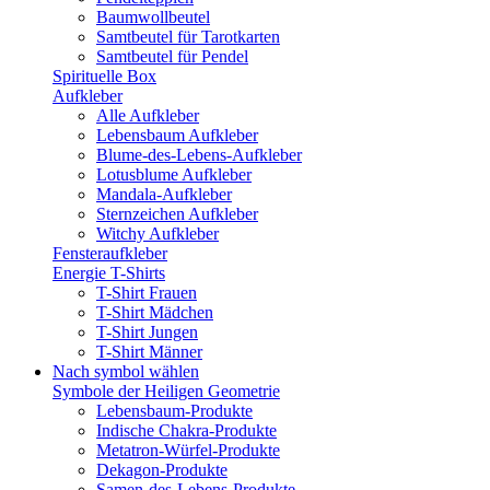
Baumwollbeutel
Samtbeutel für Tarotkarten
Samtbeutel für Pendel
Spirituelle Box
Aufkleber
Alle Aufkleber
Lebensbaum Aufkleber
Blume-des-Lebens-Aufkleber
Lotusblume Aufkleber
Mandala-Aufkleber
Sternzeichen Aufkleber
Witchy Aufkleber
Fensteraufkleber
Energie T-Shirts
T-Shirt Frauen
T-Shirt Mädchen
T-Shirt Jungen
T-Shirt Männer
Nach symbol wählen
Symbole der Heiligen Geometrie
Lebensbaum-Produkte
Indische Chakra-Produkte
Metatron-Würfel-Produkte
Dekagon-Produkte
Samen-des-Lebens-Produkte