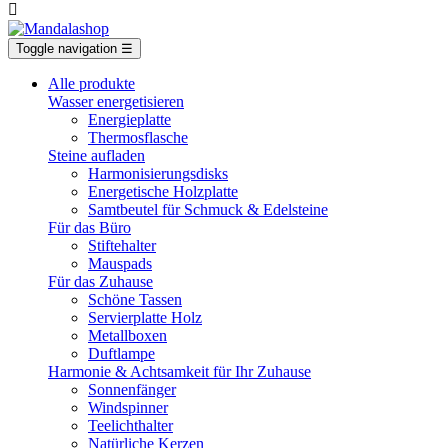

Toggle navigation
☰
Alle produkte
Wasser energetisieren
Energieplatte​
Thermosflasche
Steine aufladen
Harmonisierungsdisks
Energetische Holzplatte
Samtbeutel für Schmuck & Edelsteine
Für das Büro
Stiftehalter
Mauspads
Für das Zuhause
Schöne Tassen
Servierplatte Holz
Metallboxen
Duftlampe
Harmonie & Achtsamkeit für Ihr Zuhause
Sonnenfänger
Windspinner
Teelichthalter
Natürliche Kerzen