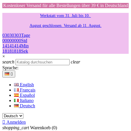
Kostenloser Versand für alle Bestellungen über 39 € in Deutschland
Werkstatt vom 31. Juli bis 10.
August geschlossen. Versand ab 11. August.
03
03
03
03
Tage
00
00
00
00
Std
14
14
14
14
Min
18
18
18
18
Sek
×
search
clear
Sprache:

English
Français
Español
Italiano
Deutsch

Anmelden
shopping_cart
Warenkorb
(0)