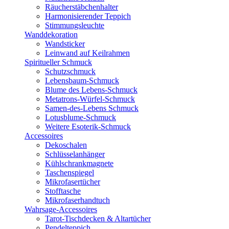
Räucherstäbchenhalter
Harmonisierender Teppich
Stimmungsleuchte
Wanddekoration
Wandsticker
Leinwand auf Keilrahmen
Spiritueller Schmuck
Schutzschmuck
Lebensbaum-Schmuck
Blume des Lebens-Schmuck
Metatrons-Würfel-Schmuck
Samen-des-Lebens Schmuck
Lotusblume-Schmuck
Weitere Esoterik-Schmuck
Accessoires
Dekoschalen
Schlüsselanhänger
Kühlschrankmagnete
Taschenspiegel
Mikrofasertücher
Stofftasche
Mikrofaserhandtuch
Wahrsage-Accessoires
Tarot-Tischdecken & Altartücher
Pendelteppich