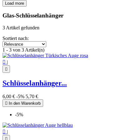
Load more
Filters:
Clear
Glas-Schlüsselanhänger
Price
€
€
3 Artikel gefunden
Symbol
Sortiert nach:
Nazar Boncuk
3
1 - 3 von 3 Artikel(n)
View products
3

|

Schlüsselanhänger...
6,00 €
-5%
5,70 €

In den Warenkorb
-5%

|
