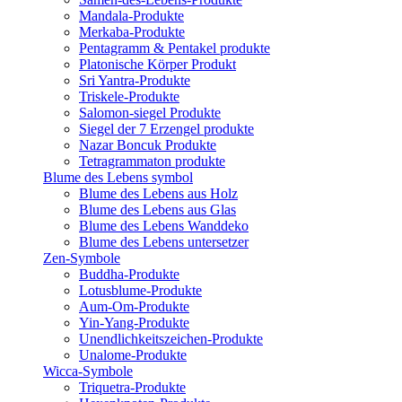
Mandala-Produkte
Merkaba-Produkte
Pentagramm & Pentakel produkte
Platonische Körper Produkt
Sri Yantra-Produkte
Triskele-Produkte
Salomon-siegel Produkte
Siegel der 7 Erzengel produkte
Nazar Boncuk Produkte
Tetragrammaton produkte
Blume des Lebens symbol​
Blume des Lebens aus Holz
Blume des Lebens aus Glas
Blume des Lebens Wanddeko
Blume des Lebens untersetzer
Zen-Symbole
Buddha-Produkte
Lotusblume-Produkte
Aum-Om-Produkte
Yin-Yang-Produkte
Unendlichkeitszeichen-Produkte
Unalome-Produkte
Wicca-Symbole
Triquetra-Produkte