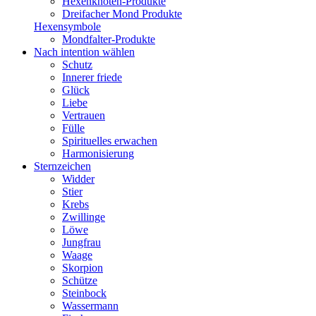
Hexenknoten-Produkte
Dreifacher Mond Produkte
Hexensymbole
Mondfalter-Produkte
Nach intention wählen
Schutz
Innerer friede
Glück
Liebe
Vertrauen
Fülle
Spirituelles erwachen
Harmonisierung
Sternzeichen
Widder
Stier
Krebs
Zwillinge
Löwe
Jungfrau
Waage
Skorpion
Schütze
Steinbock
Wassermann