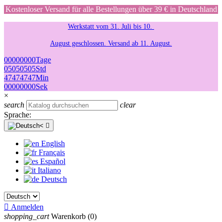
Kostenloser Versand für alle Bestellungen über 39 € in Deutschland
Werkstatt vom 31. Juli bis 10.
August geschlossen. Versand ab 11. August.
00
00
00
00
Tage
05
05
05
05
Std
47
47
47
47
Min
00
00
00
00
Sek
×
search
clear
Sprache:

English
Français
Español
Italiano
Deutsch

Anmelden
shopping_cart
Warenkorb
(0)