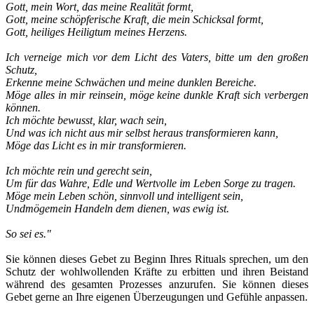
Gott, mein Wort, das meine Realität formt
,
Gott, meine schöpferische Kraft, die mein Schicksal formt
,
Gott, heiliges Heiligtum meines Herzens.
Ich verneige mich vor dem Licht des Vaters, bitte um den großen
Schutz,
Erkenne meine Schwächen und meine dunklen Bereiche.
Möge alles in mir rein
sein
, möge keine dunkle Kraft sich verbergen
können.
Ich möchte bewusst, klar, wach sein,
Und was ich nicht aus mir selbst heraus transformieren kann,
Möge das Licht es in mir transformieren.
Ich möchte rein und gerecht sein,
Um für das Wahre, Edle und Wertvolle im Leben Sorge zu tragen.
Möge mein Leben schön, sinnvoll und intelligent sein,
Und
möge
mein Handeln dem dienen, was ewig ist.
So sei es."
Sie können dieses Gebet zu Beginn Ihres Rituals sprechen, um den
Schutz der wohlwollenden Kräfte zu erbitten und ihren Beistand
während des gesamten Prozesses anzurufen. Sie können dieses
Gebet gerne an Ihre eigenen Überzeugungen und Gefühle anpassen.