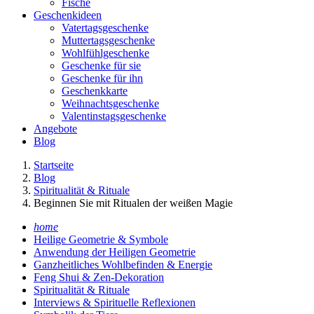
Fische
Geschenkideen
Vatertagsgeschenke
Muttertagsgeschenke
Wohlfühlgeschenke
Geschenke für sie
Geschenke für ihn
Geschenkkarte
Weihnachtsgeschenke
Valentinstagsgeschenke
Angebote
Blog
Startseite
Blog
Spiritualität & Rituale
Beginnen Sie mit Ritualen der weißen Magie
home
Heilige Geometrie & Symbole
Anwendung der Heiligen Geometrie
Ganzheitliches Wohlbefinden & Energie
Feng Shui & Zen-Dekoration
Spiritualität & Rituale
Interviews & Spirituelle Reflexionen