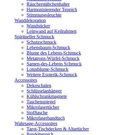
Räucherstäbchenhalter
Harmonisierender Teppich
Stimmungsleuchte
Wanddekoration
Wandsticker
Leinwand auf Keilrahmen
Spiritueller Schmuck
Schutzschmuck
Lebensbaum-Schmuck
Blume des Lebens-Schmuck
Metatrons-Würfel-Schmuck
Samen-des-Lebens Schmuck
Lotusblume-Schmuck
Weitere Esoterik-Schmuck
Accessoires
Dekoschalen
Schlüsselanhänger
Kühlschrankmagnete
Taschenspiegel
Mikrofasertücher
Stofftasche
Mikrofaserhandtuch
Wahrsage-Accessoires
Tarot-Tischdecken & Altartücher
Pendelteppich