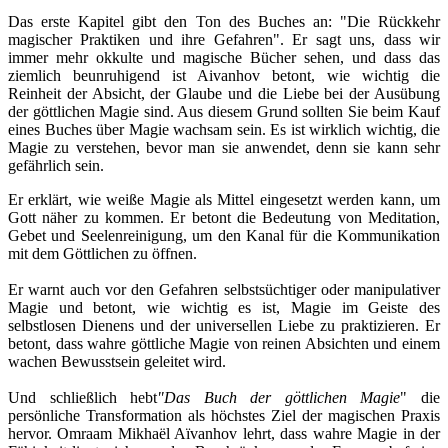
Das erste Kapitel gibt den Ton des Buches an: "Die Rückkehr
magischer Praktiken und ihre Gefahren". Er sagt uns, dass wir
immer mehr okkulte und magische Bücher sehen, und dass das
ziemlich beunruhigend ist Aivanhov betont, wie wichtig die
Reinheit der Absicht, der Glaube und die Liebe bei der Ausübung
der göttlichen Magie sind. Aus diesem Grund sollten Sie beim Kauf
eines Buches über Magie wachsam sein. Es ist wirklich wichtig, die
Magie zu verstehen, bevor man sie anwendet, denn sie kann sehr
gefährlich sein.
Er erklärt, wie weiße Magie als Mittel eingesetzt werden kann, um
Gott näher zu kommen. Er betont die Bedeutung von Meditation,
Gebet und Seelenreinigung, um den Kanal für die Kommunikation
mit dem Göttlichen zu öffnen.
Er warnt auch vor den Gefahren selbstsüchtiger oder manipulativer
Magie und betont, wie wichtig es ist, Magie im Geiste des
selbstlosen Dienens und der universellen Liebe zu praktizieren. Er
betont, dass wahre göttliche Magie von reinen Absichten und einem
wachen Bewusstsein geleitet wird.
Und schließlich hebt
"Das Buch der göttlichen Magie
" die
persönliche Transformation als höchstes Ziel der magischen Praxis
hervor. Omraam Mikhaël Aïvanhov lehrt, dass wahre Magie in der