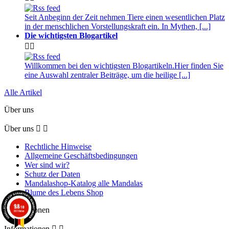
Seit Anbeginn der Zeit nehmen Tiere einen wesentlichen Platz
in der menschlichen Vorstellungskraft ein. In Mythen, [...]
Die wichtigsten Blogartikel


Willkommen bei den wichtigsten Blogartikeln.Hier finden Sie
eine Auswahl zentraler Beiträge, um die heilige [...]
Alle Artikel
Über uns
Über uns


Rechtliche Hinweise
Allgemeine Geschäftsbedingungen
Wer sind wir?
Schutz der Daten
Mandalashop-Katalog alle Mandalas
Blume des Lebens Shop
9.8
/10
Informationen
861 Noten
Informationen

