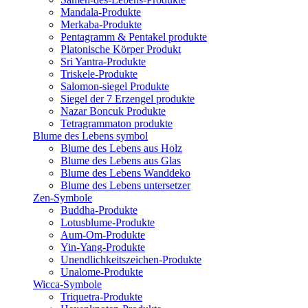
Mandala-Produkte
Merkaba-Produkte
Pentagramm & Pentakel produkte
Platonische Körper Produkt
Sri Yantra-Produkte
Triskele-Produkte
Salomon-siegel Produkte
Siegel der 7 Erzengel produkte
Nazar Boncuk Produkte
Tetragrammaton produkte
Blume des Lebens symbol​
Blume des Lebens aus Holz
Blume des Lebens aus Glas
Blume des Lebens Wanddeko
Blume des Lebens untersetzer
Zen-Symbole
Buddha-Produkte
Lotusblume-Produkte
Aum-Om-Produkte
Yin-Yang-Produkte
Unendlichkeitszeichen-Produkte
Unalome-Produkte
Wicca-Symbole
Triquetra-Produkte