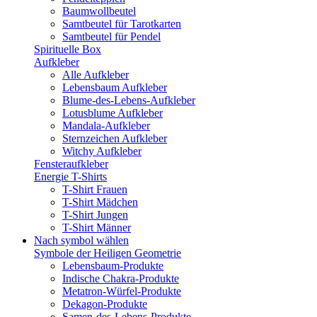
Baumwollbeutel
Samtbeutel für Tarotkarten
Samtbeutel für Pendel
Spirituelle Box
Aufkleber
Alle Aufkleber
Lebensbaum Aufkleber
Blume-des-Lebens-Aufkleber
Lotusblume Aufkleber
Mandala-Aufkleber
Sternzeichen Aufkleber
Witchy Aufkleber
Fensteraufkleber
Energie T-Shirts
T-Shirt Frauen
T-Shirt Mädchen
T-Shirt Jungen
T-Shirt Männer
Nach symbol wählen
Symbole der Heiligen Geometrie
Lebensbaum-Produkte
Indische Chakra-Produkte
Metatron-Würfel-Produkte
Dekagon-Produkte
Samen-des-Lebens-Produkte