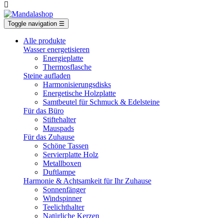

Toggle navigation
☰
Alle produkte
Wasser energetisieren
Energieplatte​
Thermosflasche
Steine aufladen
Harmonisierungsdisks
Energetische Holzplatte
Samtbeutel für Schmuck & Edelsteine
Für das Büro
Stiftehalter
Mauspads
Für das Zuhause
Schöne Tassen
Servierplatte Holz
Metallboxen
Duftlampe
Harmonie & Achtsamkeit für Ihr Zuhause
Sonnenfänger
Windspinner
Teelichthalter
Natürliche Kerzen