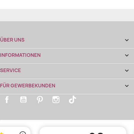
ÜBER UNS

INFORMATIONEN

SERVICE

FÜR GEWERBEKUNDEN

Facebook
YouTube
Pinterest
Instagram
TikTok