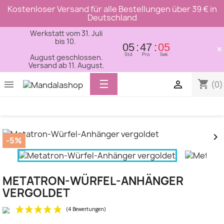
Kostenloser Versand für alle Bestellungen über 39 € in
Deutschland
Werkstatt vom 31. Juli
bis 10.
05
47
04
×
Std
Pro
Sek
August geschlossen.
Versand ab 11. August.
Toggle
☰
shopping_cart


(0)
navigation


-5%
METATRON-WÜRFEL-ANHÄNGER
VERGOLDET