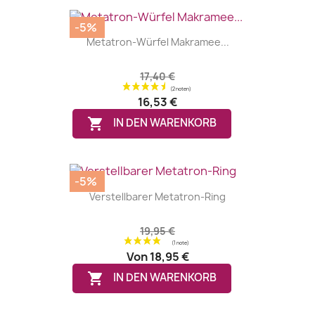
-5%
Metatron-Würfel Makramee...
17,40 €
16,53 €

IN DEN WARENKORB
-5%
Verstellbarer Metatron-Ring
19,95 €
Von
18,95 €

IN DEN WARENKORB