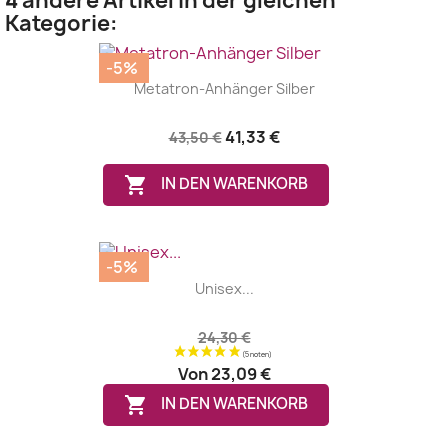
4 andere Artikel in der gleichen
Kategorie:
-5%
Metatron-Anhänger Silber
41,33 €
43,50 €

IN DEN WARENKORB
-5%
Unisex...
24,30 €
Von
23,09 €

IN DEN WARENKORB