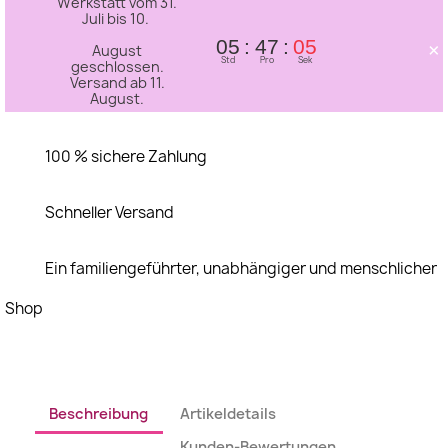
Werkstatt vom 31.
Juli bis 10.
×
05
47
04
August
Std
Pro
Sek
geschlossen.
Versand ab 11.
August.
100 % sichere Zahlung
Schneller Versand
Ein familiengeführter, unabhängiger und menschlicher
Shop
Beschreibung
Artikeldetails
Kunden-Bewertungen