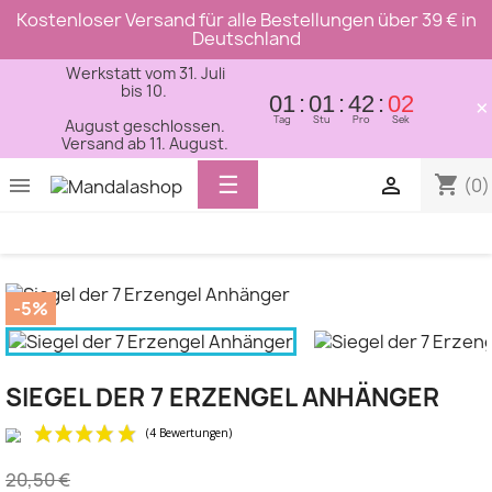
Kostenloser Versand für alle Bestellungen über 39 € in
Deutschland
Werkstatt vom 31. Juli
bis 10.
01
01
42
01
×
Tag
Stu
Pro
Sek
August geschlossen.
Versand ab 11. August.
Toggle
☰
shopping_cart


(0)
navigation
-5%
SIEGEL DER 7 ERZENGEL ANHÄNGER
20,50 €