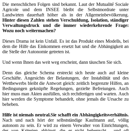
Die menschlichen Folgen sind bekannt. Laut der Mutualité Sociale
Agricole und dem INSEE bleibt die Selbstmordrate unter
Landwirten dauerhaft höher als in der Allgemeinbevölkerung.
Hinter diesen Zahlen stehen Verschuldung, Isolation, ständiger
Verwaltungsdruck und die immer wiederkehrende Frage:
Wozu noch weitermachen?
Dieses Drama ist kein Unfall. Es ist das Produkt eines Modells, bei
dem die Hilfe das Einkommen ersetzt hat und die Abhängigkeit an
die Stelle der Autonomie getreten ist.
Und wenn Ihnen das weit weg erscheint, dann täuschen Sie sich.
Denn das gleiche Schema erstreckt sich heute auch auf kleine
Geschäfte. Angesichts der Belastungen, der Instabilität und des
Wettbewerbs bleibt die Antwort gleich: zeitlich begrenzte Hilfen, an
Bedingungen geknüpfte Regelungen, gezielte Befreiungen. Auch
hier muss man Akten ausfüllen, sich rechtfertigen und warten. Auch
hier werden die Symptome behandelt, ohne jemals die Ursache zu
beheben.
Hilfe ist niemals neutral.
Sie schafft ein Abhängigkeitsverhältnis.
Nach und nach hört der selbstständige Kaufmann auf, völlig
autonom zu sein. Er wird zu einem Verwalter von Einrichtungen,
der von Kriterien abhängt, die er nicht beherrscht - und oft