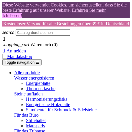
Diese Website verwendet Cookies, um sicherzustellen, dass Sie die
beste Erfahrung auf unserer Website.
Erfahren Sie mehr
Ich Lesen!
Kostenloser Versand für alle Bestellungen über 39 € in Deutschland
search

shopping_cart
Warenkorb
(0)

Anmelden
Toggle navigation
☰
Alle produkte
Wasser energetisieren
Energieplatte​
Thermosflasche
Steine aufladen
Harmonisierungsdisks
Energetische Holzplatte
Samtbeutel für Schmuck & Edelsteine
Für das Büro
Stiftehalter
Mauspads
Für das Zuhause