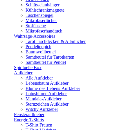
Schlüsselanhänger
Kühlschrankmagnete
Taschenspiegel
Mikrofasertücher
Stofftasche
Mikrofaserhandtuch
Wahrsage-Accessoires
Tarot-Tischdecken & Altartücher
Pendelteppich
Baumwollbeutel
Samtbeutel für Tarotkarten
Samtbeutel für Pendel
Spirituelle Box
Aufkleber
Alle Aufkleber
Lebensbaum Aufkleber
Blume-des-Lebens-Aufkleber
Lotusblume Aufkleber
Mandala-Aufkleber
Sternzeichen Aufkleber
Witchy Aufkleber
Fensteraufkleber
Energie T-Shirts
T-Shirt Frauen