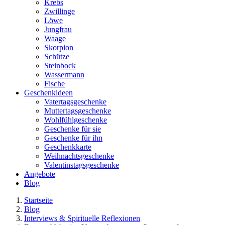
Krebs
Zwillinge
Löwe
Jungfrau
Waage
Skorpion
Schütze
Steinbock
Wassermann
Fische
Geschenkideen
Vatertagsgeschenke
Muttertagsgeschenke
Wohlfühlgeschenke
Geschenke für sie
Geschenke für ihn
Geschenkkarte
Weihnachtsgeschenke
Valentinstagsgeschenke
Angebote
Blog
Startseite
Blog
Interviews & Spirituelle Reflexionen