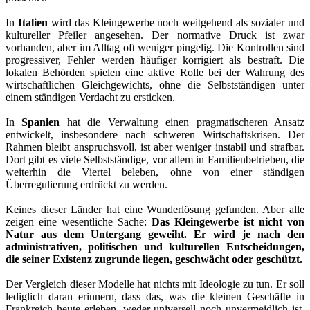
In
Italien
wird das Kleingewerbe noch weitgehend als sozialer und
kultureller Pfeiler angesehen. Der normative Druck ist zwar
vorhanden, aber im Alltag oft weniger pingelig. Die Kontrollen sind
progressiver, Fehler werden häufiger korrigiert als bestraft. Die
lokalen Behörden spielen eine aktive Rolle bei der Wahrung des
wirtschaftlichen Gleichgewichts, ohne die Selbstständigen unter
einem ständigen Verdacht zu ersticken.
In
Spanien
hat die Verwaltung einen pragmatischeren Ansatz
entwickelt, insbesondere nach schweren Wirtschaftskrisen. Der
Rahmen bleibt anspruchsvoll, ist aber weniger instabil und strafbar.
Dort gibt es viele Selbstständige, vor allem in Familienbetrieben, die
weiterhin die Viertel beleben, ohne von einer ständigen
Überregulierung erdrückt zu werden.
Keines dieser Länder hat eine Wunderlösung gefunden. Aber alle
zeigen eine wesentliche Sache:
Das Kleingewerbe ist nicht von
Natur aus dem Untergang geweiht. Er wird je nach den
administrativen, politischen und kulturellen Entscheidungen,
die seiner Existenz zugrunde liegen, geschwächt oder geschützt.
Der Vergleich dieser Modelle hat nichts mit Ideologie zu tun. Er soll
lediglich daran erinnern, dass das, was die kleinen Geschäfte in
Frankreich heute erleben, weder universell noch unvermeidlich ist.