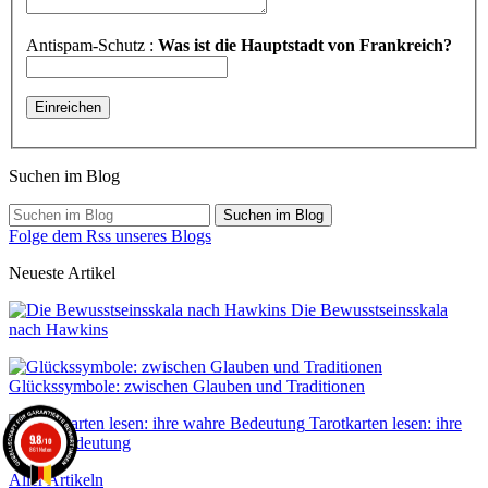
Antispam-Schutz :
Was ist die Hauptstadt von Frankreich?
Suchen im Blog
Suchen im Blog
Folge dem Rss unseres Blogs
Neueste Artikel
Die Bewusstseinsskala
nach Hawkins
Glückssymbole: zwischen Glauben und Traditionen
Tarotkarten lesen: ihre
9.8
wahre Bedeutung
/10
861 Noten
Aller Artikeln