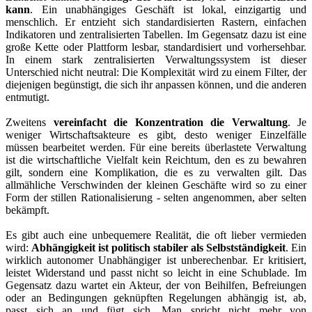
kann
. Ein unabhängiges Geschäft ist lokal, einzigartig und
menschlich. Er entzieht sich standardisierten Rastern, einfachen
Indikatoren und zentralisierten Tabellen. Im Gegensatz dazu ist eine
große Kette oder Plattform lesbar, standardisiert und vorhersehbar.
In einem stark zentralisierten Verwaltungssystem ist dieser
Unterschied nicht neutral: Die Komplexität wird zu einem Filter, der
diejenigen begünstigt, die sich ihr anpassen können, und die anderen
entmutigt.
Zweitens
vereinfacht die Konzentration die Verwaltung
. Je
weniger Wirtschaftsakteure es gibt, desto weniger Einzelfälle
müssen bearbeitet werden. Für eine bereits überlastete Verwaltung
ist die wirtschaftliche Vielfalt kein Reichtum, den es zu bewahren
gilt, sondern eine Komplikation, die es zu verwalten gilt. Das
allmähliche Verschwinden der kleinen Geschäfte wird so zu einer
Form der stillen Rationalisierung - selten angenommen, aber selten
bekämpft.
Es gibt auch eine unbequemere Realität, die oft lieber vermieden
wird:
Abhängigkeit ist politisch stabiler als Selbstständigkeit
. Ein
wirklich autonomer Unabhängiger ist unberechenbar. Er kritisiert,
leistet Widerstand und passt nicht so leicht in eine Schublade. Im
Gegensatz dazu wartet ein Akteur, der von Beihilfen, Befreiungen
oder an Bedingungen geknüpften Regelungen abhängig ist, ab,
passt sich an und fügt sich. Man spricht nicht mehr von