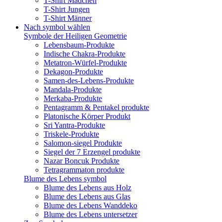
T-Shirt Mädchen
T-Shirt Jungen
T-Shirt Männer
Nach symbol wählen
Symbole der Heiligen Geometrie
Lebensbaum-Produkte
Indische Chakra-Produkte
Metatron-Würfel-Produkte
Dekagon-Produkte
Samen-des-Lebens-Produkte
Mandala-Produkte
Merkaba-Produkte
Pentagramm & Pentakel produkte
Platonische Körper Produkt
Sri Yantra-Produkte
Triskele-Produkte
Salomon-siegel Produkte
Siegel der 7 Erzengel produkte
Nazar Boncuk Produkte
Tetragrammaton produkte
Blume des Lebens symbol​
Blume des Lebens aus Holz
Blume des Lebens aus Glas
Blume des Lebens Wanddeko
Blume des Lebens untersetzer