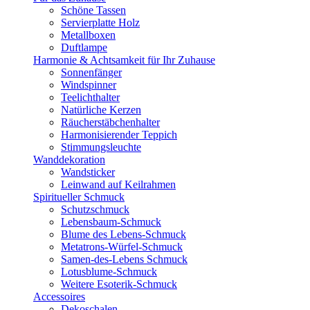
Schöne Tassen
Servierplatte Holz
Metallboxen
Duftlampe
Harmonie & Achtsamkeit für Ihr Zuhause
Sonnenfänger
Windspinner
Teelichthalter
Natürliche Kerzen
Räucherstäbchenhalter
Harmonisierender Teppich
Stimmungsleuchte
Wanddekoration
Wandsticker
Leinwand auf Keilrahmen
Spiritueller Schmuck
Schutzschmuck
Lebensbaum-Schmuck
Blume des Lebens-Schmuck
Metatrons-Würfel-Schmuck
Samen-des-Lebens Schmuck
Lotusblume-Schmuck
Weitere Esoterik-Schmuck
Accessoires
Dekoschalen