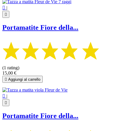

|

Portamatite Fiore della...
(1 rating)
15,00 €

Aggiungi al carrello

|

Portamatite Fiore della...