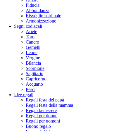
Fiducia
Abbondanza
Risveglio spirituale
Armonizzazione
Segni zodiacali
Ariete
Toro
Cancro
Gemelli
Leone
Vergine
Bilancia
Scorpione
Sagittario
Capricorno
Acquario
Pesci
Idee regali
Regali festa del papà
Regali festa della mamma
Regali benessere
Regali per donne
Regali per uomoni
Buono regalo