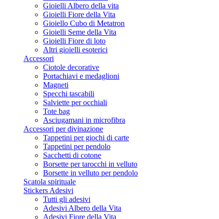
Gioielli Albero della vita
Gioielli Fiore della Vita
Gioiello Cubo di Metatron
Gioielli Seme della Vita
Gioielli Fiore di loto
Altri gioielli esoterici
Accessori
Ciotole decorative
Portachiavi e medaglioni
Magneti
Specchi tascabili
Salviette per occhiali
Tote bag
Asciugamani in microfibra
Accessori per divinazione
Tappetini per giochi di carte
Tappetini per pendolo
Sacchetti di cotone
Borsette per tarocchi in velluto
Borsette in velluto per pendolo
Scatola spirituale
Stickers Adesivi
Tutti gli adesivi
Adesivi Albero della Vita
Adesivi Fiore della Vita