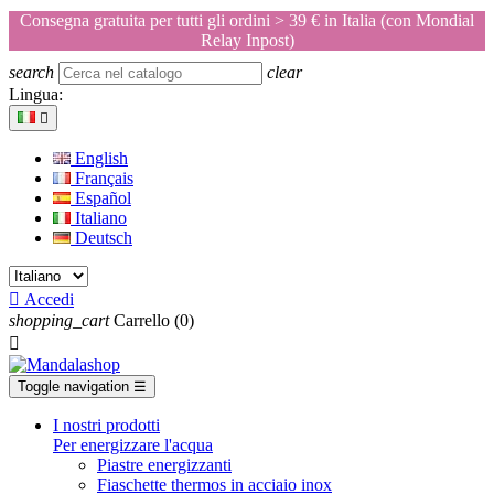
Consegna gratuita per tutti gli ordini > 39 € in Italia (con Mondial
Relay Inpost)
search
clear
Lingua:

English
Français
Español
Italiano
Deutsch

Accedi
shopping_cart
Carrello
(0)

Toggle navigation
☰
I nostri prodotti
Per energizzare l'acqua
Piastre energizzanti
Fiaschette thermos in acciaio inox