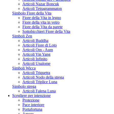
Articoli Nazar Boncuk
Articoli Tetragrammaton
Simbolo Fiore della Vita
Fiore della Vita in legno
Fiore della vita in vetro
Fiore della Vita da parete
Sottobicchieri Fiore della Vita
Simboli Zen
Articoli Buddha
Articoli Fiore di Loto
Articoli Om - Aum
Articoli Yin Yang
Articoli Infinito
Articoli Unalome
Simboli Wicca
Articoli Triquetra
Articoli Nodo della strega
Articoli Triplice Luna
Simbolo strega
Articoli Falena Luna
Scegliere per intenzione
Protezione
Pace interiore
Portafortuna
Amore