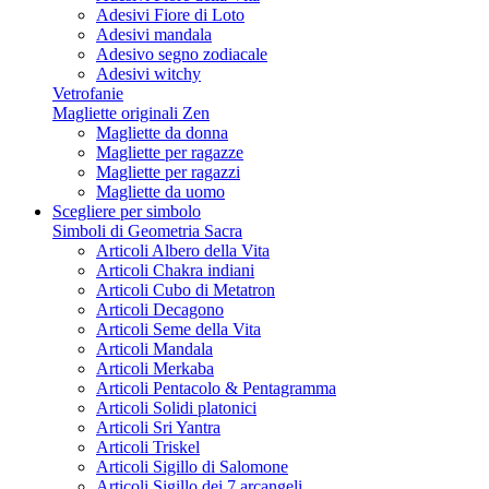
Adesivi Fiore di Loto
Adesivi mandala
Adesivo segno zodiacale
Adesivi witchy
Vetrofanie
Magliette originali Zen
Magliette da donna
Magliette per ragazze
Magliette per ragazzi
Magliette da uomo
Scegliere per simbolo
Simboli di Geometria Sacra
Articoli Albero della Vita
Articoli Chakra indiani
Articoli Cubo di Metatron
Articoli Decagono
Articoli Seme della Vita
Articoli Mandala
Articoli Merkaba
Articoli Pentacolo & Pentagramma
Articoli Solidi platonici
Articoli Sri Yantra
Articoli Triskel
Articoli Sigillo di Salomone
Articoli Sigillo dei 7 arcangeli