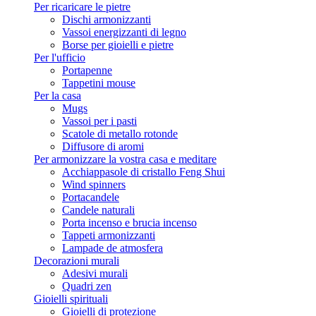
Per ricaricare le pietre
Dischi armonizzanti
Vassoi energizzanti di legno
Borse per gioielli e pietre
Per l'ufficio
Portapenne
Tappetini mouse
Per la casa
Mugs
Vassoi per i pasti
Scatole di metallo rotonde
Diffusore di aromi
Per armonizzare la vostra casa e meditare
Acchiappasole di cristallo Feng Shui
Wind spinners
Portacandele
Candele naturali
Porta incenso e brucia incenso
Tappeti armonizzanti
Lampade de atmosfera
Decorazioni murali
Adesivi murali
Quadri zen
Gioielli spirituali
Gioielli di protezione