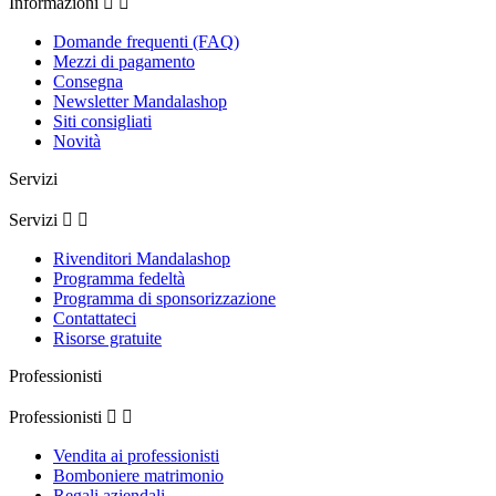
Informazioni


Domande frequenti (FAQ)
Mezzi di pagamento
Consegna
Newsletter Mandalashop
Siti consigliati
Novità
Servizi
Servizi


Rivenditori Mandalashop
Programma fedeltà
Programma di sponsorizzazione
Contattateci
Risorse gratuite
Professionisti
Professionisti


Vendita ai professionisti
Bomboniere matrimonio
Regali aziendali