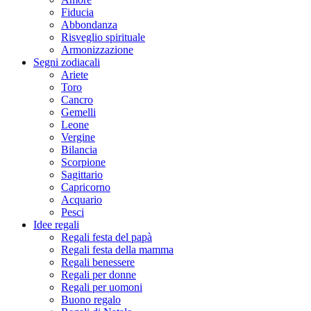
Fiducia
Abbondanza
Risveglio spirituale
Armonizzazione
Segni zodiacali
Ariete
Toro
Cancro
Gemelli
Leone
Vergine
Bilancia
Scorpione
Sagittario
Capricorno
Acquario
Pesci
Idee regali
Regali festa del papà
Regali festa della mamma
Regali benessere
Regali per donne
Regali per uomoni
Buono regalo