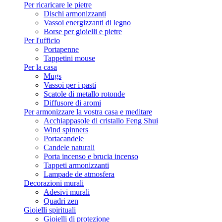
Per ricaricare le pietre
Dischi armonizzanti
Vassoi energizzanti di legno
Borse per gioielli e pietre
Per l'ufficio
Portapenne
Tappetini mouse
Per la casa
Mugs
Vassoi per i pasti
Scatole di metallo rotonde
Diffusore di aromi
Per armonizzare la vostra casa e meditare
Acchiappasole di cristallo Feng Shui
Wind spinners
Portacandele
Candele naturali
Porta incenso e brucia incenso
Tappeti armonizzanti
Lampade de atmosfera
Decorazioni murali
Adesivi murali
Quadri zen
Gioielli spirituali
Gioielli di protezione