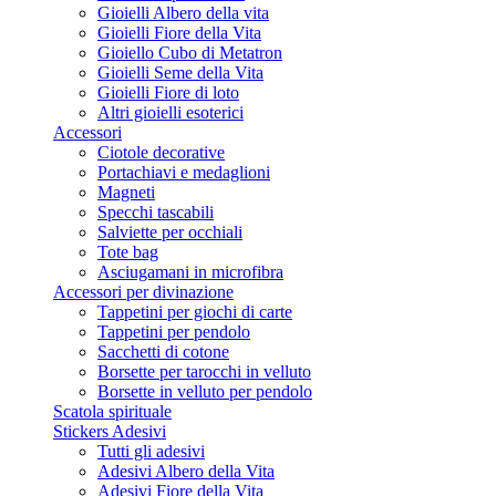
Gioielli Albero della vita
Gioielli Fiore della Vita
Gioiello Cubo di Metatron
Gioielli Seme della Vita
Gioielli Fiore di loto
Altri gioielli esoterici
Accessori
Ciotole decorative
Portachiavi e medaglioni
Magneti
Specchi tascabili
Salviette per occhiali
Tote bag
Asciugamani in microfibra
Accessori per divinazione
Tappetini per giochi di carte
Tappetini per pendolo
Sacchetti di cotone
Borsette per tarocchi in velluto
Borsette in velluto per pendolo
Scatola spirituale
Stickers Adesivi
Tutti gli adesivi
Adesivi Albero della Vita
Adesivi Fiore della Vita