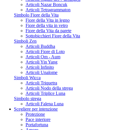
Articoli Nazar Boncuk
Articoli Tetragrammaton
Simbolo Fiore della Vita
Fiore della Vita in legno
Fiore della vita in vetro
Fiore della Vita da parete
Sottobicchieri Fiore della Vita
Simboli Zen
Articoli Buddha
Articoli Fiore di Loto
Articoli Om - Aum
Articoli Yin Yang
Articoli Infinito
Articoli Unalome
Simboli Wicca
Articoli Triquetra
Articoli Nodo della strega
Articoli Triplice Luna
Simbolo strega
Articoli Falena Luna
Scegliere per intenzione
Protezione
Pace interiore
Portafortuna
Amore