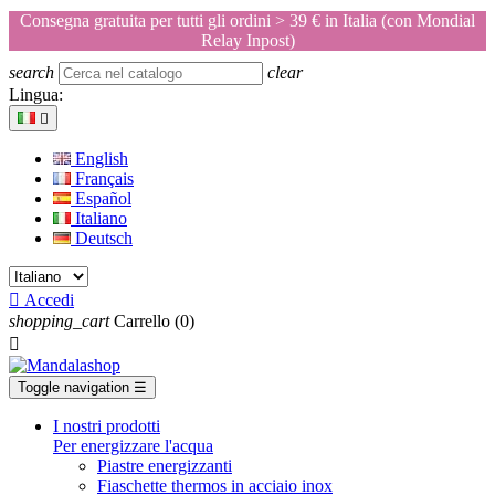
Consegna gratuita per tutti gli ordini > 39 € in Italia (con Mondial
Relay Inpost)
search
clear
Lingua:

English
Français
Español
Italiano
Deutsch

Accedi
shopping_cart
Carrello
(0)

Toggle navigation
☰
I nostri prodotti
Per energizzare l'acqua
Piastre energizzanti
Fiaschette thermos in acciaio inox