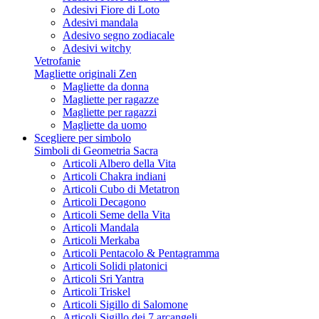
Adesivi Fiore di Loto
Adesivi mandala
Adesivo segno zodiacale
Adesivi witchy
Vetrofanie
Magliette originali Zen
Magliette da donna
Magliette per ragazze
Magliette per ragazzi
Magliette da uomo
Scegliere per simbolo
Simboli di Geometria Sacra
Articoli Albero della Vita
Articoli Chakra indiani
Articoli Cubo di Metatron
Articoli Decagono
Articoli Seme della Vita
Articoli Mandala
Articoli Merkaba
Articoli Pentacolo & Pentagramma
Articoli Solidi platonici
Articoli Sri Yantra
Articoli Triskel
Articoli Sigillo di Salomone
Articoli Sigillo dei 7 arcangeli