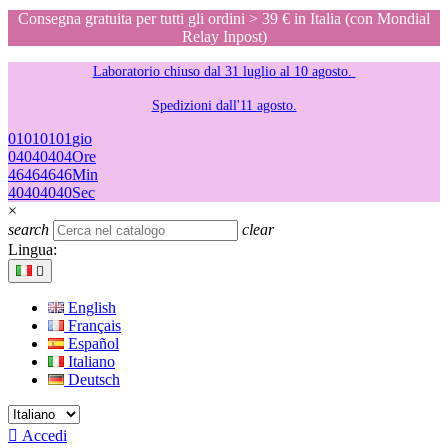
Consegna gratuita per tutti gli ordini > 39 € in Italia (con Mondial
Relay Inpost)
Laboratorio chiuso dal 31 luglio al 10 agosto.
Spedizioni dall'11 agosto.
01
01
01
01
gio
04
04
04
04
Ore
46
46
46
46
Min
40
40
40
40
Sec
×
search
clear
Lingua:

English
Français
Español
Italiano
Deutsch

Accedi