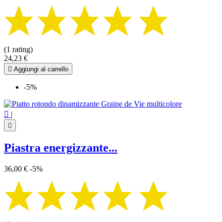
(1 rating)
24,23 €

Aggiungi al carrello
-5%

|

Piastra energizzante...
36,00 €
-5%