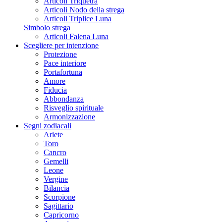
Articoli Triquetra
Articoli Nodo della strega
Articoli Triplice Luna
Simbolo strega
Articoli Falena Luna
Scegliere per intenzione
Protezione
Pace interiore
Portafortuna
Amore
Fiducia
Abbondanza
Risveglio spirituale
Armonizzazione
Segni zodiacali
Ariete
Toro
Cancro
Gemelli
Leone
Vergine
Bilancia
Scorpione
Sagittario
Capricorno