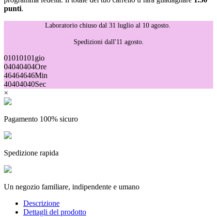
punti
.
Laboratorio chiuso dal 31 luglio al 10 agosto.
Spedizioni dall'11 agosto.
01
01
01
01
gio
04
04
04
04
Ore
46
46
46
46
Min
40
40
40
40
Sec
×
Pagamento 100% sicuro
Spedizione rapida
Un negozio familiare, indipendente e umano
Descrizione
Dettagli del prodotto