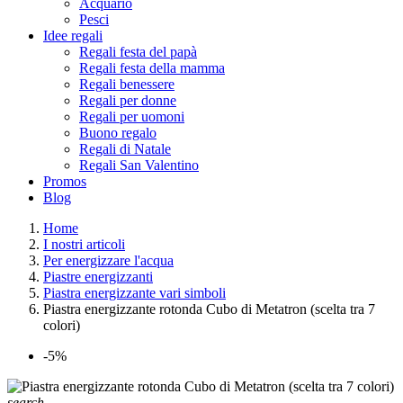
Acquario
Pesci
Idee regali
Regali festa del papà
Regali festa della mamma
Regali benessere
Regali per donne
Regali per uomoni
Buono regalo
Regali di Natale
Regali San Valentino
Promos
Blog
Home
I nostri articoli
Per energizzare l'acqua
Piastre energizzanti
Piastra energizzante vari simboli
Piastra energizzante rotonda Cubo di Metatron (scelta tra 7
colori)
-5%
search