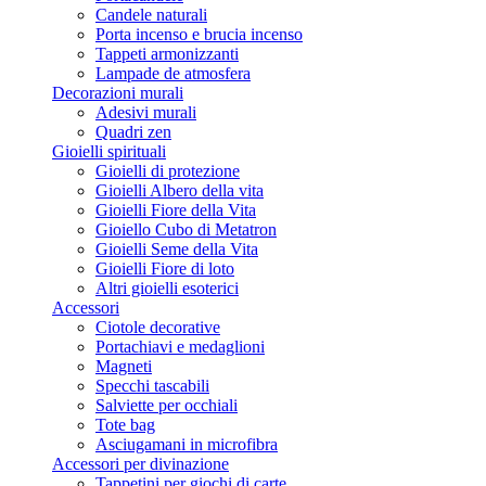
Candele naturali
Porta incenso e brucia incenso
Tappeti armonizzanti
Lampade de atmosfera
Decorazioni murali
Adesivi murali
Quadri zen
Gioielli spirituali
Gioielli di protezione
Gioielli Albero della vita
Gioielli Fiore della Vita
Gioiello Cubo di Metatron
Gioielli Seme della Vita
Gioielli Fiore di loto
Altri gioielli esoterici
Accessori
Ciotole decorative
Portachiavi e medaglioni
Magneti
Specchi tascabili
Salviette per occhiali
Tote bag
Asciugamani in microfibra
Accessori per divinazione
Tappetini per giochi di carte