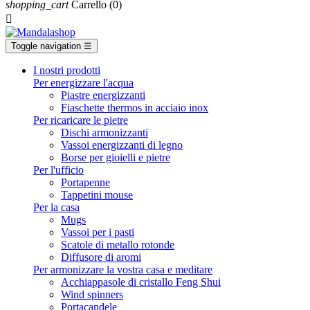
shopping_cart
Carrello
(0)

Toggle navigation
☰
I nostri prodotti
Per energizzare l'acqua
Piastre energizzanti
Fiaschette thermos in acciaio inox
Per ricaricare le pietre
Dischi armonizzanti
Vassoi energizzanti di legno
Borse per gioielli e pietre
Per l'ufficio
Portapenne
Tappetini mouse
Per la casa
Mugs
Vassoi per i pasti
Scatole di metallo rotonde
Diffusore di aromi
Per armonizzare la vostra casa e meditare
Acchiappasole di cristallo Feng Shui
Wind spinners
Portacandele