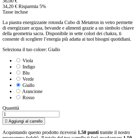
36,00 €
34,20 €
Risparmia 5%
Tasse incluse
La piastra energizzante rotonda Cubo di Metatron in vetro permette
di energizzare acqua, bevande e alimenti grazie a un simbolo chiave
della geometria sacra. Disponibile in sette colori dei chakra, ti
consente di scegliere l’energia più adatta ai tuoi bisogni quotidiani.
Seleziona il tuo colore: Giallo
Viola
Indigo
Blu
Verde
Giallo
Arancione
Rosso
Quantità

Aggiungi al carrello
Acquistando questo prodotto riceverai
1.50 punti
tramite il nostro
programma fedeltà. Il totale del tuo carrello ti farà guadagnare
1.50