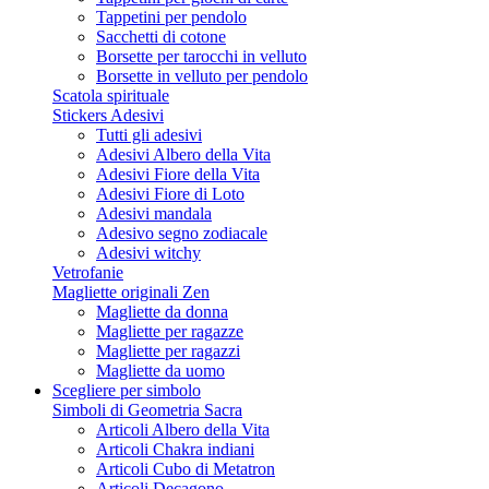
Tappetini per pendolo
Sacchetti di cotone
Borsette per tarocchi in velluto
Borsette in velluto per pendolo
Scatola spirituale
Stickers Adesivi
Tutti gli adesivi
Adesivi Albero della Vita
Adesivi Fiore della Vita
Adesivi Fiore di Loto
Adesivi mandala
Adesivo segno zodiacale
Adesivi witchy
Vetrofanie
Magliette originali Zen
Magliette da donna
Magliette per ragazze
Magliette per ragazzi
Magliette da uomo
Scegliere per simbolo
Simboli di Geometria Sacra
Articoli Albero della Vita
Articoli Chakra indiani
Articoli Cubo di Metatron
Articoli Decagono