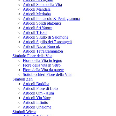
Articoli Seme della Vita
Articoli Mandala
Articoli Merkaba
Articoli Pentacolo & Pentagramma
Articoli Solidi platonici
Articoli Sri Yantra
Articoli Triskel
Articoli Sigillo di Salomone
Articoli Sigillo dei 7 arcangeli
Articoli Nazar Boncuk
Articoli Tetragrammaton
Simbolo Fiore della Vita
Fiore della Vita in legno
Fiore della vita in vetro
Fiore della Vita da parete
Sottobicchieri Fiore della Vita
Simboli Zen
Articoli Buddha
Articoli Fiore di Loto
Articoli Om - Aum
Articoli Yin Yang
Articoli Infinito
Articoli Unalome
Simboli Wicca