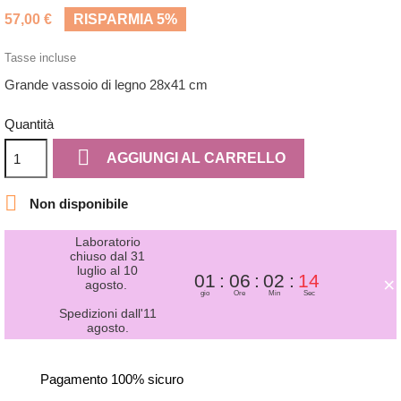
(2 recensioni)
57,00 €
RISPARMIA 5%
Tasse incluse
Grande vassoio di legno 28x41 cm
Quantità

AGGIUNGI AL CARRELLO

Non disponibile
Laboratorio
chiuso dal 31
luglio al 10
01
06
02
14
×
agosto.
gio
Ore
Min
Sec
Spedizioni dall'11
agosto.
Pagamento 100% sicuro