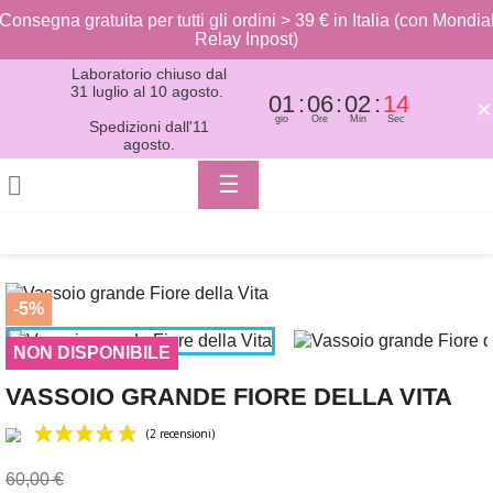
Consegna gratuita per tutti gli ordini > 39 € in Italia (con Mondia
Relay Inpost)
Laboratorio chiuso dal
31 luglio al 10 agosto.
01
06
02
14
×
gio
Ore
Min
Sec
Spedizioni dall'11
agosto.
Toggle

☰
navigation
-5%
NON DISPONIBILE
VASSOIO GRANDE FIORE DELLA VITA
60,00 €