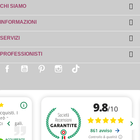

CHI SIAMO

INFORMAZIONI

SERVIZI

PROFESSIONISTI
Facebook
YouTube
Pinterest
Instagram
TikTok