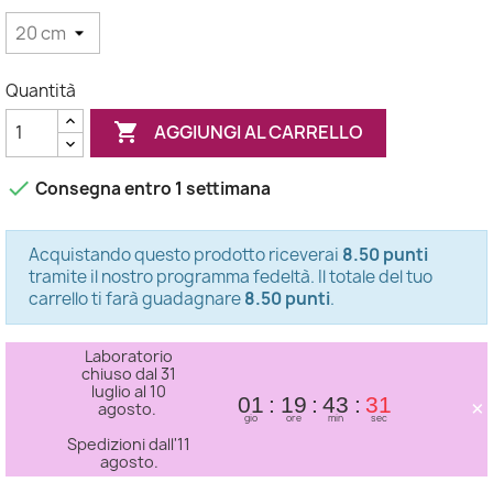
Quantità

AGGIUNGI AL CARRELLO

Consegna entro 1 settimana
Acquistando questo prodotto riceverai
8.50 punti
tramite il nostro programma fedeltà. Il totale del tuo
carrello ti farà guadagnare
8.50 punti
.
Laboratorio
chiuso dal 31
luglio al 10
×
01
19
43
30
agosto.
gio
ore
min
sec
Spedizioni dall'11
agosto.