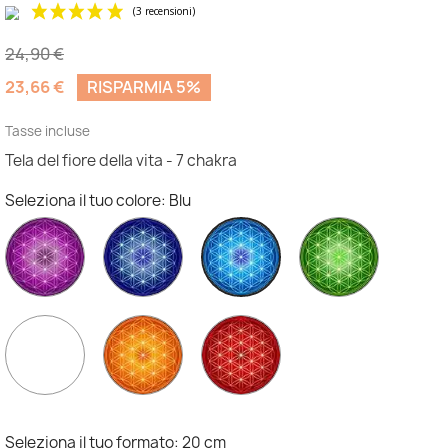
24,90 €
23,66 €
RISPARMIA 5%
Tasse incluse
Tela del fiore della vita - 7 chakra
(3 recensioni)
Seleziona il tuo colore: Blu
Viola
Indigo
Verde
Blu
Giallo
Arancione
Rosso
Seleziona il tuo formato: 20 cm