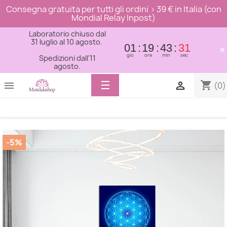
Consegna gratuita per tutti gli ordini > 39 € in Italia (con
Mondial Relay Inpost)
Laboratorio chiuso dal
31 luglio al 10 agosto.
01
19
43
30
×
gio
ore
min
sec
Spedizioni dall'11
agosto.
Toggle
☰
shopping_cart


(0)
navigation
-5%