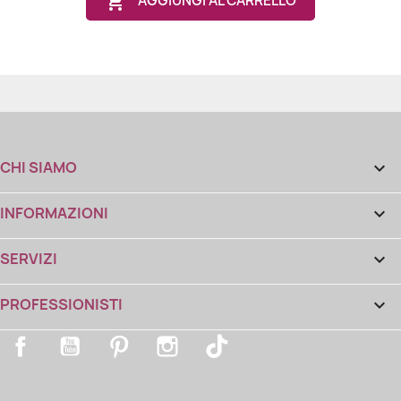

AGGIUNGI AL CARRELLO
CHI SIAMO

INFORMAZIONI

SERVIZI

PROFESSIONISTI

Facebook
YouTube
Pinterest
Instagram
TikTok