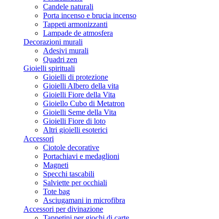
Candele naturali
Porta incenso e brucia incenso
Tappeti armonizzanti
Lampade de atmosfera
Decorazioni murali
Adesivi murali
Quadri zen
Gioielli spirituali
Gioielli di protezione
Gioielli Albero della vita
Gioielli Fiore della Vita
Gioiello Cubo di Metatron
Gioielli Seme della Vita
Gioielli Fiore di loto
Altri gioielli esoterici
Accessori
Ciotole decorative
Portachiavi e medaglioni
Magneti
Specchi tascabili
Salviette per occhiali
Tote bag
Asciugamani in microfibra
Accessori per divinazione
Tappetini per giochi di carte