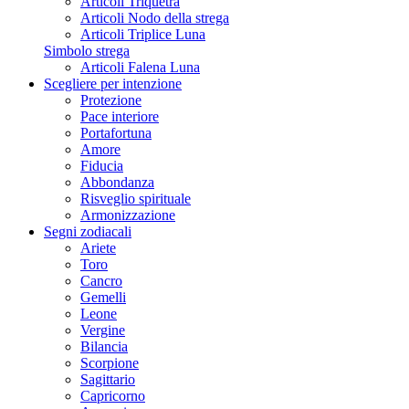
Articoli Triquetra
Articoli Nodo della strega
Articoli Triplice Luna
Simbolo strega
Articoli Falena Luna
Scegliere per intenzione
Protezione
Pace interiore
Portafortuna
Amore
Fiducia
Abbondanza
Risveglio spirituale
Armonizzazione
Segni zodiacali
Ariete
Toro
Cancro
Gemelli
Leone
Vergine
Bilancia
Scorpione
Sagittario
Capricorno