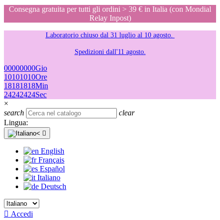
Consegna gratuita per tutti gli ordini > 39 € in Italia (con Mondial
Relay Inpost)
Laboratorio chiuso dal 31 luglio al 10 agosto.
Spedizioni dall'11 agosto.
00
00
00
00
Gio
10
10
10
10
Ore
18
18
18
18
Min
24
24
24
24
Sec
×
search
clear
Lingua:

English
Français
Español
Italiano
Deutsch

Accedi