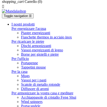
shopping_cart
Carrello
(0)

Toggle navigation
☰
I nostri prodotti
Per energizzare l'acqua
Piastre energizzanti
Fiaschette thermos in acciaio inox
Per ricaricare le pietre
Dischi armonizzanti
Vassoi energizzanti di legno
Borse per gioielli e pietre
Per l'ufficio
Portapenne
Tappetini mouse
Per la casa
Mugs
Vassoi per i pasti
Scatole di metallo rotonde
Diffusore di aromi
Per armonizzare la vostra casa e meditare
Acchiappasole di cristallo Feng Shui
Wind spinners
Portacandele