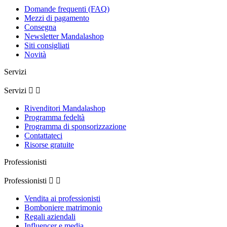
Domande frequenti (FAQ)
Mezzi di pagamento
Consegna
Newsletter Mandalashop
Siti consigliati
Novità
Servizi
Servizi


Rivenditori Mandalashop
Programma fedeltà
Programma di sponsorizzazione
Contattateci
Risorse gratuite
Professionisti
Professionisti


Vendita ai professionisti
Bomboniere matrimonio
Regali aziendali
Influencer e media