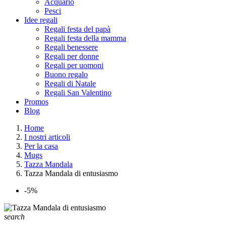
Acquario
Pesci
Idee regali
Regali festa del papà
Regali festa della mamma
Regali benessere
Regali per donne
Regali per uomoni
Buono regalo
Regali di Natale
Regali San Valentino
Promos
Blog
Home
I nostri articoli
Per la casa
Mugs
Tazza Mandala
Tazza Mandala di entusiasmo
-5%
search