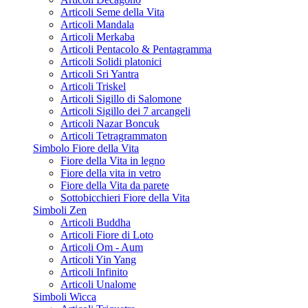
Articoli Seme della Vita
Articoli Mandala
Articoli Merkaba
Articoli Pentacolo & Pentagramma
Articoli Solidi platonici
Articoli Sri Yantra
Articoli Triskel
Articoli Sigillo di Salomone
Articoli Sigillo dei 7 arcangeli
Articoli Nazar Boncuk
Articoli Tetragrammaton
Simbolo Fiore della Vita
Fiore della Vita in legno
Fiore della vita in vetro
Fiore della Vita da parete
Sottobicchieri Fiore della Vita
Simboli Zen
Articoli Buddha
Articoli Fiore di Loto
Articoli Om - Aum
Articoli Yin Yang
Articoli Infinito
Articoli Unalome
Simboli Wicca