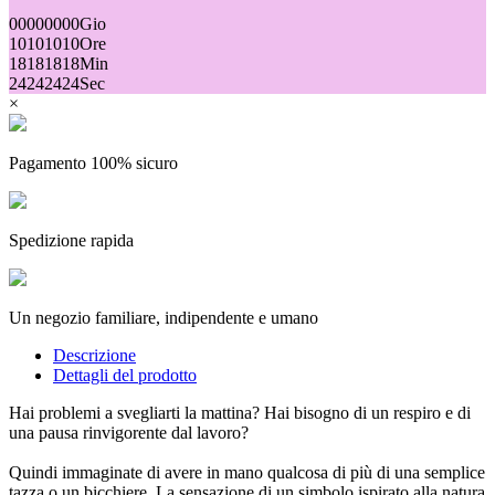
00
00
00
00
Gio
10
10
10
10
Ore
18
18
18
18
Min
24
24
24
24
Sec
×
Pagamento 100% sicuro
Spedizione rapida
Un negozio familiare, indipendente e umano
Descrizione
Dettagli del prodotto
Hai problemi a svegliarti la mattina? Hai bisogno di un respiro e di
una pausa rinvigorente dal lavoro?
Quindi immaginate di avere in mano qualcosa di più di una semplice
tazza o un bicchiere. La sensazione di un simbolo ispirato alla natura