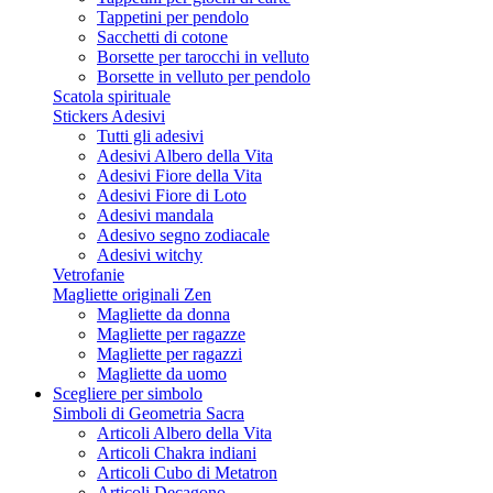
Tappetini per pendolo
Sacchetti di cotone
Borsette per tarocchi in velluto
Borsette in velluto per pendolo
Scatola spirituale
Stickers Adesivi
Tutti gli adesivi
Adesivi Albero della Vita
Adesivi Fiore della Vita
Adesivi Fiore di Loto
Adesivi mandala
Adesivo segno zodiacale
Adesivi witchy
Vetrofanie
Magliette originali Zen
Magliette da donna
Magliette per ragazze
Magliette per ragazzi
Magliette da uomo
Scegliere per simbolo
Simboli di Geometria Sacra
Articoli Albero della Vita
Articoli Chakra indiani
Articoli Cubo di Metatron
Articoli Decagono