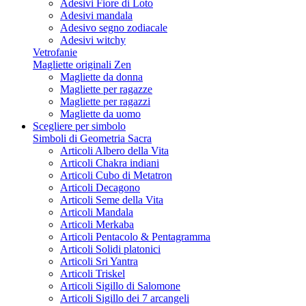
Adesivi Fiore di Loto
Adesivi mandala
(8 rating
Adesivo segno zodiacale
Adesivi witchy
Vetrofanie
Magliette originali Zen
Magliette da donna
Magliette per ragazze
Magliette per ragazzi
Magliette da uomo
Scegliere per simbolo
Simboli di Geometria Sacra
Articoli Albero della Vita
Articoli Chakra indiani
Articoli Cubo di Metatron
Articoli Decagono
Articoli Seme della Vita
Articoli Mandala
Articoli Merkaba
Articoli Pentacolo & Pentagramma
Articoli Solidi platonici
Articoli Sri Yantra
Articoli Triskel
Articoli Sigillo di Salomone
(6 rating
Articoli Sigillo dei 7 arcangeli