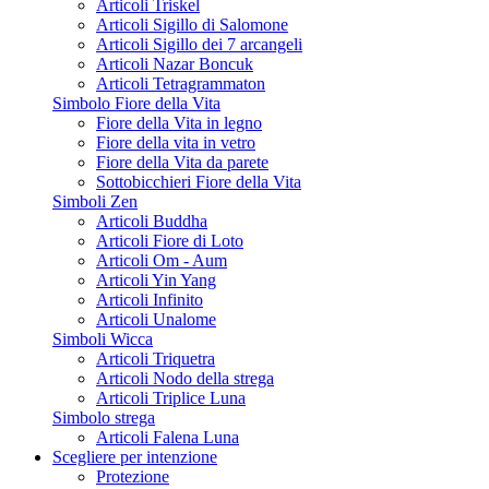
Articoli Triskel
Articoli Sigillo di Salomone
Articoli Sigillo dei 7 arcangeli
Articoli Nazar Boncuk
Articoli Tetragrammaton
Simbolo Fiore della Vita
Fiore della Vita in legno
Fiore della vita in vetro
Fiore della Vita da parete
Sottobicchieri Fiore della Vita
Simboli Zen
Articoli Buddha
Articoli Fiore di Loto
Articoli Om - Aum
Articoli Yin Yang
Articoli Infinito
Articoli Unalome
Simboli Wicca
Articoli Triquetra
Articoli Nodo della strega
Articoli Triplice Luna
Simbolo strega
Articoli Falena Luna
Scegliere per intenzione
Protezione