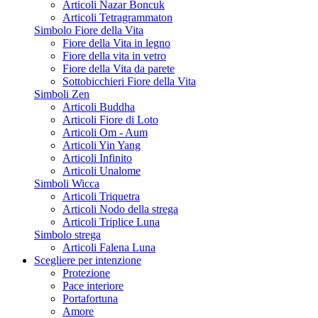
Articoli Nazar Boncuk
Articoli Tetragrammaton
Simbolo Fiore della Vita
Fiore della Vita in legno
Fiore della vita in vetro
Fiore della Vita da parete
Sottobicchieri Fiore della Vita
Simboli Zen
Articoli Buddha
Articoli Fiore di Loto
Articoli Om - Aum
Articoli Yin Yang
Articoli Infinito
Articoli Unalome
Simboli Wicca
Articoli Triquetra
Articoli Nodo della strega
Articoli Triplice Luna
Simbolo strega
Articoli Falena Luna
Scegliere per intenzione
Protezione
(1 rating
Pace interiore
Portafortuna
Amore