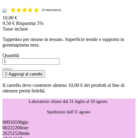
10,00 €
9,50 €
Risparmia 5%
Tasse incluse
Tappetino per mouse in tessuto. Superficie tessile e supporto in
gommapiuma nera.
Quantità

Aggiungi al carrello
Il carrello deve contenere almeno 10,00 € dei prodotti al fine di
ottenere premi fedeltà.
Laboratorio chiuso dal 31 luglio al 10 agosto.
Spedizioni dall'11 agosto.
00
01
01
00
gio
00
22
22
00
ore
26
25
25
26
min