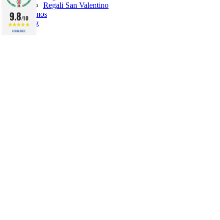
Regali San Valentino
9.8
Promos
/10
Blog
860 RATINGS
(1 rating