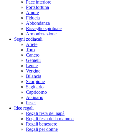
Pace interiore
Portafortuna
Amore
Fiducia
Abbondanza
Risveglio spirituale
Armonizzazione
Segni zodiacali
Ariete
Toro
Cancro
Gemelli
Leone
Vergine
Bilancia
Scorpione
Sagittario
Capricorno
Acquario
Pesci
Idee regali
Regali festa del papà
Regali festa della mamma
Regali benessere
Regali per donne