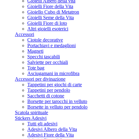
Gioielli Albero della vita
Gioielli Fiore della Vita
Gioiello Cubo di Metatron
Gioielli Seme della Vita
(2 rating
Gioielli Fiore di loto
Altri gioielli esoterici
Accessori
Ciotole decorative
Portachiavi e medaglioni
Magneti
Specchi tascabili
Salviette per occhiali
Tote bag
Asciugamani in microfibra
Accessori per divinazione
Tappetini per giochi di carte
Tappetini per pendolo
Sacchetti di cotone
Borsette per tarocchi in velluto
Borsette in velluto per pendolo
Scatola spirituale
Stickers Adesivi
Tutti gli adesivi
Adesivi Albero della Vita
Adesivi Fiore della Vita