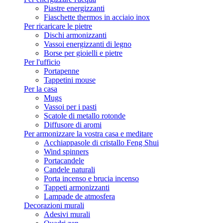
Piastre energizzanti
Fiaschette thermos in acciaio inox
Per ricaricare le pietre
Dischi armonizzanti
Vassoi energizzanti di legno
Borse per gioielli e pietre
Per l'ufficio
Portapenne
Tappetini mouse
Per la casa
Mugs
Vassoi per i pasti
Scatole di metallo rotonde
Diffusore di aromi
Per armonizzare la vostra casa e meditare
Acchiappasole di cristallo Feng Shui
Wind spinners
Portacandele
Candele naturali
Porta incenso e brucia incenso
Tappeti armonizzanti
Lampade de atmosfera
Decorazioni murali
Adesivi murali