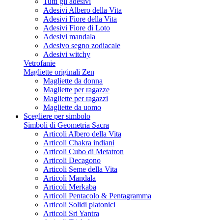
Tutti gli adesivi
Adesivi Albero della Vita
Adesivi Fiore della Vita
Adesivi Fiore di Loto
Adesivi mandala
Adesivo segno zodiacale
Adesivi witchy
Vetrofanie
Magliette originali Zen
Magliette da donna
Magliette per ragazze
Magliette per ragazzi
Magliette da uomo
Scegliere per simbolo
Simboli di Geometria Sacra
Articoli Albero della Vita
Articoli Chakra indiani
Articoli Cubo di Metatron
Articoli Decagono
Articoli Seme della Vita
Articoli Mandala
Articoli Merkaba
Articoli Pentacolo & Pentagramma
Articoli Solidi platonici
Articoli Sri Yantra