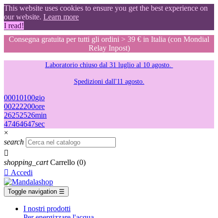
This website uses cookies to ensure you get the best experience on
our website.
Learn more
I read!
Consegna gratuita per tutti gli ordini > 39 € in Italia (con Mondial
Relay Inpost)
Laboratorio chiuso dal 31 luglio al 10 agosto.
Spedizioni dall'11 agosto.
00
01
01
00
gio
00
22
22
00
ore
26
25
25
26
min
46
45
45
46
sec
×
search

shopping_cart
Carrello
(0)

Accedi
Toggle navigation
☰
I nostri prodotti
Per energizzare l'acqua