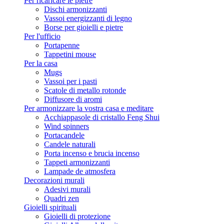
Per ricaricare le pietre
Dischi armonizzanti
Vassoi energizzanti di legno
Borse per gioielli e pietre
Per l'ufficio
Portapenne
Tappetini mouse
Per la casa
Mugs
Vassoi per i pasti
Scatole di metallo rotonde
Diffusore di aromi
Per armonizzare la vostra casa e meditare
Acchiappasole di cristallo Feng Shui
Wind spinners
Portacandele
Candele naturali
Porta incenso e brucia incenso
Tappeti armonizzanti
Lampade de atmosfera
Decorazioni murali
Adesivi murali
Quadri zen
Gioielli spirituali
Gioielli di protezione