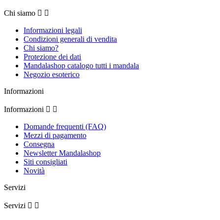
Chi siamo


Informazioni legali
Condizioni generali di vendita
Chi siamo?
Protezione dei dati
Mandalashop catalogo tutti i mandala
Negozio esoterico
Informazioni
Informazioni


Domande frequenti (FAQ)
Mezzi di pagamento
Consegna
Newsletter Mandalashop
Siti consigliati
Novità
Servizi
Servizi

