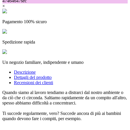
46
45
45
46
sec
×
Pagamento 100% sicuro
(4 recensioni)
Spedizione rapida
Un negozio familiare, indipendente e umano
Descrizione
Dettagli del prodotto
Recensioni dei clienti
Quando siamo al lavoro tendiamo a distrarci dal nostro ambiente o
da ciò che ci circonda. Saltiamo rapidamente da un compito all'altro,
spesso abbiamo difficoltà a concentrarci.
Ti succede regolarmente, vero? Succede ancora di più ai bambini
quando devono fare i compiti, per esempio.