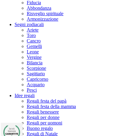
Fiducia
Abbondanza
Risveglio spirituale
Armonizzazione
Segni zodiacali
Ariete
Toro
Cancro
Gemelli
Leone
Vergine
Bilancia
Scorpione
Sagittario
Capricorno
Acquario
Pesci
Idee regali
Regali festa del papà
Regali festa della mamma
Regali benessere
Regali per donne
Regali per uomoni
Buono regalo
(2 rating
Regali di Natale