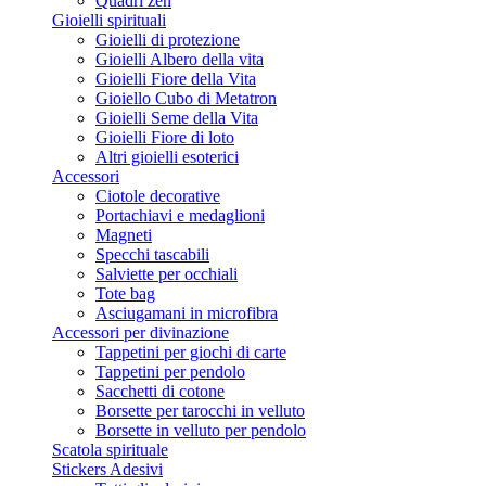
Quadri zen
Gioielli spirituali
Gioielli di protezione
Gioielli Albero della vita
Gioielli Fiore della Vita
Gioiello Cubo di Metatron
Gioielli Seme della Vita
Gioielli Fiore di loto
Altri gioielli esoterici
Accessori
Ciotole decorative
Portachiavi e medaglioni
Magneti
Specchi tascabili
Salviette per occhiali
Tote bag
Asciugamani in microfibra
Accessori per divinazione
Tappetini per giochi di carte
Tappetini per pendolo
Sacchetti di cotone
Borsette per tarocchi in velluto
Borsette in velluto per pendolo
Scatola spirituale
Stickers Adesivi