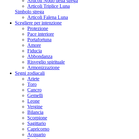
Articoli Nodo della strega
Articoli Triplice Luna
Simbolo strega
Articoli Falena Luna
Scegliere per intenzione
Protezione
Pace interiore
Portafortuna
Amore
Fiducia
Abbondanza
Risveglio spirituale
Armonizzazione
Segni zodiacali
Ariete
Toro
Cancro
Gemelli
Leone
Vergine
Bilancia
Scorpione
Sagittario
Capricorno
Acquario