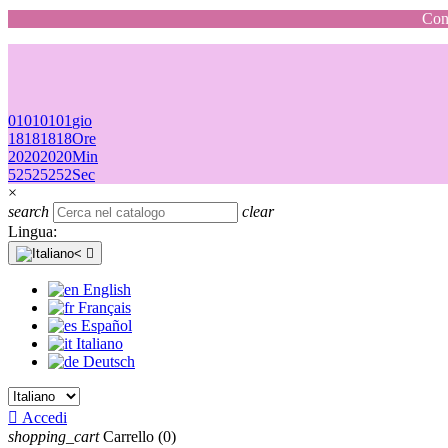
Cons
01
01
01
01
gio
18
18
18
18
Ore
20
20
20
20
Min
52
52
52
52
Sec
×
search
clear
Lingua:

English
Français
Español
Italiano
Deutsch

Accedi
shopping_cart
Carrello
(0)