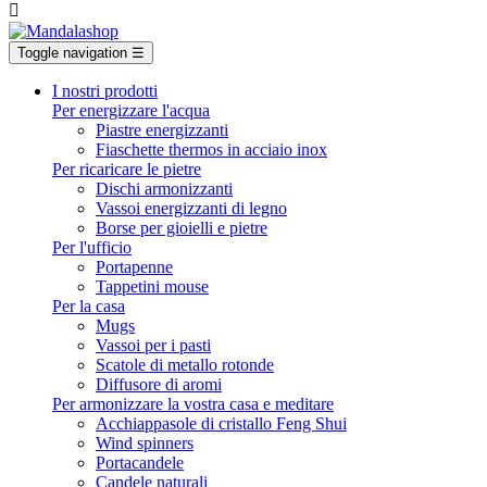

Toggle navigation
☰
I nostri prodotti
Per energizzare l'acqua
Piastre energizzanti
Fiaschette thermos in acciaio inox
Per ricaricare le pietre
Dischi armonizzanti
Vassoi energizzanti di legno
Borse per gioielli e pietre
Per l'ufficio
Portapenne
Tappetini mouse
Per la casa
Mugs
Vassoi per i pasti
Scatole di metallo rotonde
Diffusore di aromi
Per armonizzare la vostra casa e meditare
Acchiappasole di cristallo Feng Shui
Wind spinners
Portacandele
Candele naturali