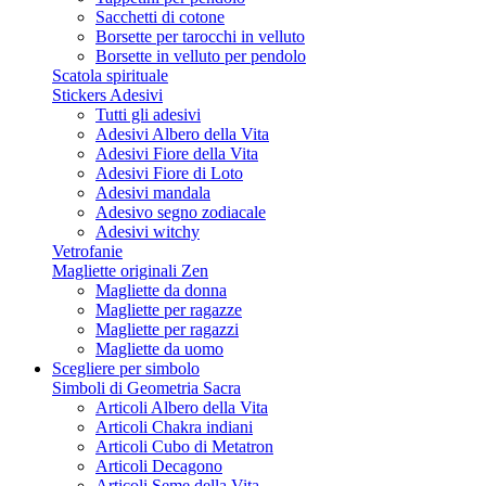
Sacchetti di cotone
Borsette per tarocchi in velluto
Borsette in velluto per pendolo
Scatola spirituale
Stickers Adesivi
Tutti gli adesivi
Adesivi Albero della Vita
Adesivi Fiore della Vita
Adesivi Fiore di Loto
Adesivi mandala
Adesivo segno zodiacale
Adesivi witchy
Vetrofanie
Magliette originali Zen
Magliette da donna
Magliette per ragazze
Magliette per ragazzi
Magliette da uomo
Scegliere per simbolo
Simboli di Geometria Sacra
Articoli Albero della Vita
Articoli Chakra indiani
Articoli Cubo di Metatron
Articoli Decagono
Articoli Seme della Vita