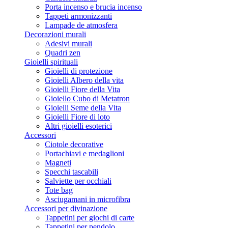
Porta incenso e brucia incenso
Tappeti armonizzanti
Lampade de atmosfera
Decorazioni murali
Adesivi murali
Quadri zen
Gioielli spirituali
Gioielli di protezione
Gioielli Albero della vita
Gioielli Fiore della Vita
Gioiello Cubo di Metatron
Gioielli Seme della Vita
Gioielli Fiore di loto
Altri gioielli esoterici
Accessori
Ciotole decorative
Portachiavi e medaglioni
Magneti
Specchi tascabili
Salviette per occhiali
Tote bag
Asciugamani in microfibra
Accessori per divinazione
Tappetini per giochi di carte
Tappetini per pendolo