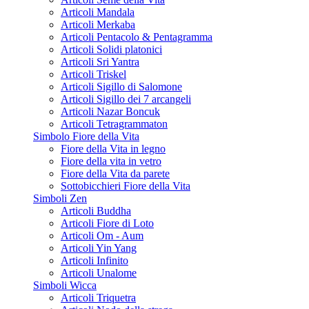
Articoli Mandala
Articoli Merkaba
Articoli Pentacolo & Pentagramma
Articoli Solidi platonici
Articoli Sri Yantra
Articoli Triskel
Articoli Sigillo di Salomone
Articoli Sigillo dei 7 arcangeli
Articoli Nazar Boncuk
Articoli Tetragrammaton
Simbolo Fiore della Vita
Fiore della Vita in legno
Fiore della vita in vetro
Fiore della Vita da parete
Sottobicchieri Fiore della Vita
Simboli Zen
Articoli Buddha
Articoli Fiore di Loto
Articoli Om - Aum
Articoli Yin Yang
Articoli Infinito
Articoli Unalome
Simboli Wicca
Articoli Triquetra