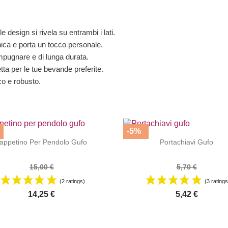
le design si rivela su entrambi i lati.
nica e porta un tocco personale.
mpugnare e di lunga durata.
tta per le tue bevande preferite.
ico e robusto.
-5%




|
|
appetino Per Pendolo Gufo
Portachiavi Gufo
15,00 €
5,70 €
(2 ratings)
(3 ratings
14,25 €
5,42 €