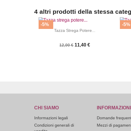
4 altri prodotti della stessa cate
-5%
-5%


|
Tazza Strega Potere...
11,40 €
12,00 €
CHI SIAMO
INFORMAZIONI
Informazioni legali
Domande frequent
Condizioni generali di
Mezzi di pagamen
vendita