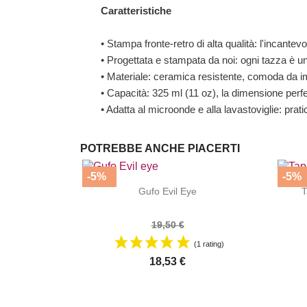
Caratteristiche
• Stampa fronte-retro di alta qualità: l'incantevo
• Progettata e stampata da noi: ogni tazza è u
• Materiale: ceramica resistente, comoda da i
• Capacità: 325 ml (11 oz), la dimensione perfe
• Adatta al microonde e alla lavastoviglie: prat
POTREBBE ANCHE PIACERTI
-5%
-5%


|
Gufo Evil Eye
T
19,50 €
(1 rating)
18,53 €