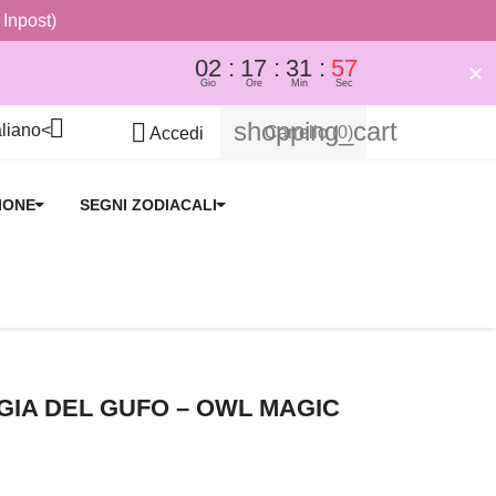
 Inpost)
02
17
31
57
×
Gio
Ore
Min
Sec

shopping_cart

Carrello
(0)
Accedi
IONE
SEGNI ZODIACALI
GIA DEL GUFO – OWL MAGIC