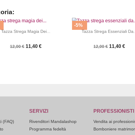
goria:
-5%




|
|
Tazza Strega Magia Dei...
Tazza Strega Essenziali Da.
11,40 €
11,40 €
12,00 €
12,00 €
SERVIZI
PROFESSIONISTI
i (FAQ)
Rivenditori Mandalashop
Vendita ai professionis
to
Programma fedeltà
Bomboniere matrimon