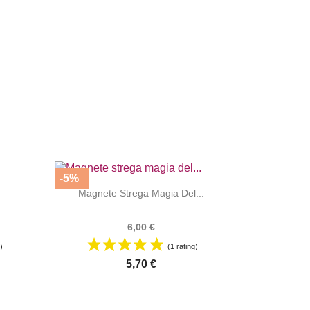
-5%


|
Magnete Strega Magia Del...
6,00 €
)
(1 rating)
5,70 €