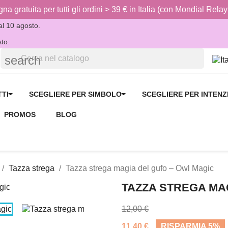
a gratuita per tutti gli ordini > 39 € in Italia (con Mondial Relay
 al 10 agosto.
sto.
search
TTI
SCEGLIERE PER SIMBOLO
SCEGLIERE PER INTENZ
PROMOS
BLOG
Tazza strega
Tazza strega magia del gufo – Owl Magic
TAZZA STREGA MA
12,00 €
11,40 €
RISPARMIA 5%