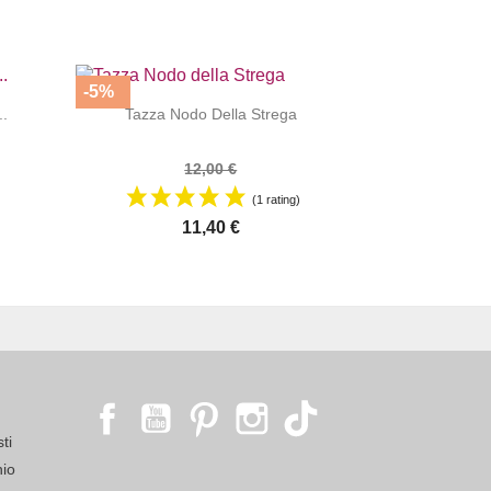
-5%


|
..
Tazza Nodo Della Strega
12,00 €
(1 rating)
11,40 €
Facebook
YouTube
Pinterest
Instagram
TikTok
ti
io