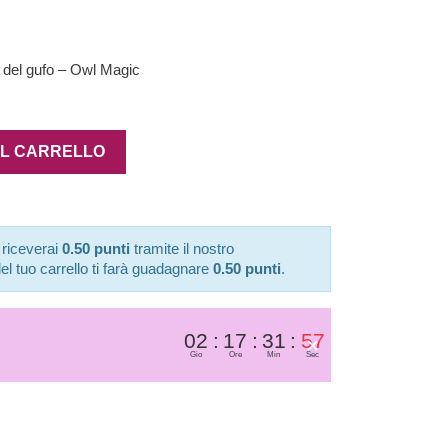
 del gufo – Owl Magic
AL CARRELLO
 riceverai
0.50 punti
tramite il nostro
el tuo carrello ti farà guadagnare
0.50 punti
.
02
17
31
57
×
Gio
Ore
Min
Sec