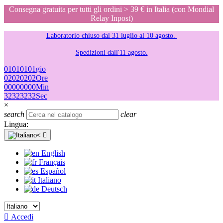
Consegna gratuita per tutti gli ordini > 39 € in Italia (con Mondial
Relay Inpost)
Laboratorio chiuso dal 31 luglio al 10 agosto.
Spedizioni dall'11 agosto.
01
01
01
01
gio
02
02
02
02
Ore
00
00
00
00
Min
32
32
32
32
Sec
×
search
clear
Lingua:

English
Français
Español
Italiano
Deutsch

Accedi