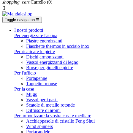
shopping_cart
Carrello
(0)

Toggle navigation
☰
I nostri prodotti
Per energizzare l'acqua
Piastre energizzanti
Fiaschette thermos in acciaio inox
Per ricaricare le pietre
Dischi armonizzanti
Vassoi energizzanti di legno
Borse per gioielli e pietre
Per l'ufficio
Portapenne
Tappetini mouse
Per la casa
Mugs
Vassoi per i pasti
Scatole di metallo rotonde
Diffusore di aromi
Per armonizzare la vostra casa e meditare
Acchiappasole di cristallo Feng Shui
Wind spinners
Portacandele