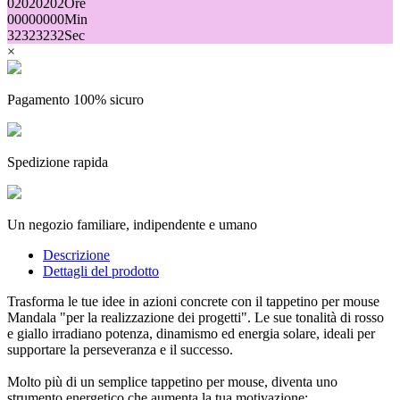
02
02
02
02
Ore
00
00
00
00
Min
32
32
32
32
Sec
×
Pagamento 100% sicuro
Spedizione rapida
Un negozio familiare, indipendente e umano
Descrizione
Dettagli del prodotto
Trasforma le tue idee in azioni concrete con il tappetino per mouse
Mandala "per la realizzazione dei progetti". Le sue tonalità di rosso
e giallo irradiano potenza, dinamismo ed energia solare, ideali per
supportare la perseveranza e il successo.
Molto più di un semplice tappetino per mouse, diventa uno
strumento energetico che aumenta la tua motivazione: