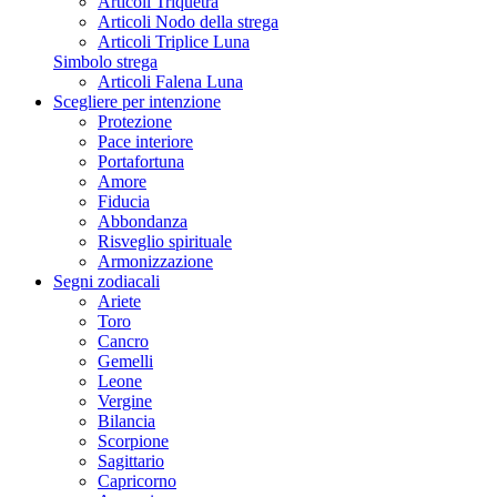
Articoli Triquetra
Articoli Nodo della strega
Articoli Triplice Luna
Simbolo strega
Articoli Falena Luna
Scegliere per intenzione
Protezione
Pace interiore
Portafortuna
Amore
Fiducia
Abbondanza
Risveglio spirituale
Armonizzazione
Segni zodiacali
Ariete
Toro
Cancro
Gemelli
Leone
Vergine
Bilancia
Scorpione
Sagittario
Capricorno