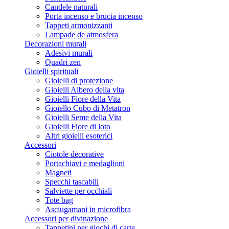
Candele naturali
Porta incenso e brucia incenso
Tappeti armonizzanti
Lampade de atmosfera
Decorazioni murali
Adesivi murali
Quadri zen
Gioielli spirituali
Gioielli di protezione
Gioielli Albero della vita
Gioielli Fiore della Vita
Gioiello Cubo di Metatron
Gioielli Seme della Vita
Gioielli Fiore di loto
Altri gioielli esoterici
Accessori
Ciotole decorative
Portachiavi e medaglioni
Magneti
Specchi tascabili
Salviette per occhiali
Tote bag
Asciugamani in microfibra
Accessori per divinazione
Tappetini per giochi di carte