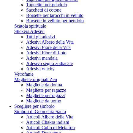
Tappetini per pendolo
Sacchetti di cotone
Borsette per tarocchi in velluto
Borsette in velluto per pendolo
Scatola spirituale
Stickers Adesivi
Tutti gli adesivi
Adesivi Albero della Vita
Adesivi Fiore della Vita
Adesivi Fiore di Loto
Adesivi mandala
Adesivo segno zodiacale
Adesivi witchy
Vetrofanie
Magliette originali Zen
Magliette da donna
Magliette per ragazze
Magliette per ragazzi
Magliette da uomo
Scegliere per simbolo
Simboli di Geometria Sacra
Articoli Albero della Vita
Articoli Chakra indiani
Articoli Cubo di Metatron
Articoli Decagono