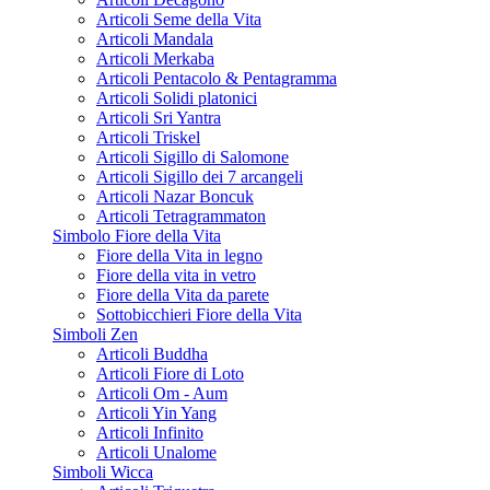
Articoli Seme della Vita
Articoli Mandala
Articoli Merkaba
Articoli Pentacolo & Pentagramma
Articoli Solidi platonici
Articoli Sri Yantra
Articoli Triskel
Articoli Sigillo di Salomone
Articoli Sigillo dei 7 arcangeli
Articoli Nazar Boncuk
Articoli Tetragrammaton
Simbolo Fiore della Vita
Fiore della Vita in legno
Fiore della vita in vetro
Fiore della Vita da parete
Sottobicchieri Fiore della Vita
Simboli Zen
Articoli Buddha
Articoli Fiore di Loto
Articoli Om - Aum
Articoli Yin Yang
Articoli Infinito
Articoli Unalome
Simboli Wicca