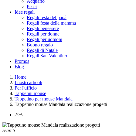
Acquario
Pesci
Idee regali
Regali festa del papà
Regali festa della mamma
Regali benessere
Regali per donne
Regali per uomoni
Buono regalo
Regali di Natale
Regali San Valentino
Promos
Blog
Home
I nostri articoli
Per l'ufficio
Tappetini mouse
Tappetino per mouse Mandala
Tappetino mouse Mandala realizzazione progetti
-5%
search