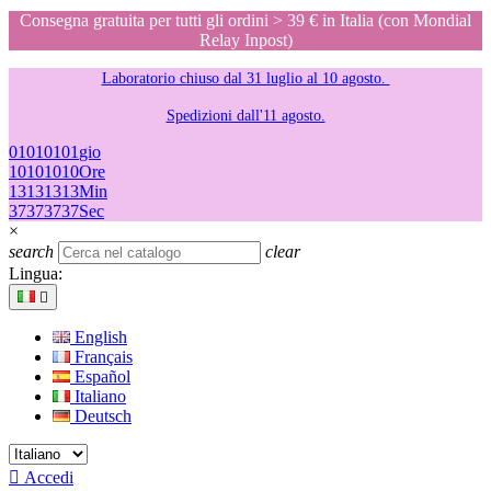
Consegna gratuita per tutti gli ordini > 39 € in Italia (con Mondial
Relay Inpost)
Laboratorio chiuso dal 31 luglio al 10 agosto.
Spedizioni dall'11 agosto.
01
01
01
01
gio
10
10
10
10
Ore
13
13
13
13
Min
37
37
37
37
Sec
×
search
clear
Lingua:

English
Français
Español
Italiano
Deutsch

Accedi