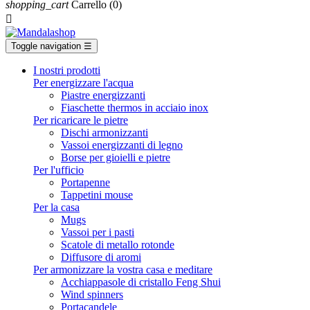
shopping_cart
Carrello
(0)

Toggle navigation
☰
I nostri prodotti
Per energizzare l'acqua
Piastre energizzanti
Fiaschette thermos in acciaio inox
Per ricaricare le pietre
Dischi armonizzanti
Vassoi energizzanti di legno
Borse per gioielli e pietre
Per l'ufficio
Portapenne
Tappetini mouse
Per la casa
Mugs
Vassoi per i pasti
Scatole di metallo rotonde
Diffusore di aromi
Per armonizzare la vostra casa e meditare
Acchiappasole di cristallo Feng Shui
Wind spinners
Portacandele