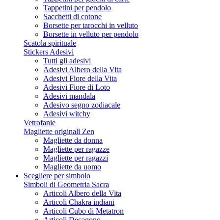
Tappetini per pendolo
Sacchetti di cotone
Borsette per tarocchi in velluto
Borsette in velluto per pendolo
Scatola spirituale
Stickers Adesivi
Tutti gli adesivi
Adesivi Albero della Vita
Adesivi Fiore della Vita
Adesivi Fiore di Loto
Adesivi mandala
Adesivo segno zodiacale
Adesivi witchy
Vetrofanie
Magliette originali Zen
Magliette da donna
Magliette per ragazze
Magliette per ragazzi
Magliette da uomo
Scegliere per simbolo
Simboli di Geometria Sacra
Articoli Albero della Vita
Articoli Chakra indiani
Articoli Cubo di Metatron
Articoli Decagono