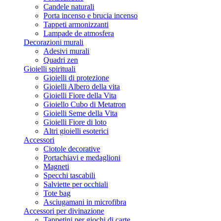
Candele naturali
Porta incenso e brucia incenso
Tappeti armonizzanti
Lampade de atmosfera
Decorazioni murali
Adesivi murali
Quadri zen
Gioielli spirituali
Gioielli di protezione
Gioielli Albero della vita
Gioielli Fiore della Vita
Gioiello Cubo di Metatron
Gioielli Seme della Vita
Gioielli Fiore di loto
Altri gioielli esoterici
Accessori
Ciotole decorative
Portachiavi e medaglioni
Magneti
Specchi tascabili
Salviette per occhiali
Tote bag
Asciugamani in microfibra
Accessori per divinazione
Tappetini per giochi di carte