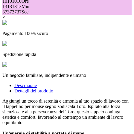
10
10
10
10
Ore
13
13
13
13
Min
37
37
37
37
Sec
×
Pagamento 100% sicuro
Spedizione rapida
Un negozio familiare, indipendente e umano
Descrizione
Dettagli del prodotto
Aggiungi un tocco di serenità e armonia al tuo spazio di lavoro con
il tappetino per mouse segno zodiacala Toro. Ispirato alla forza
silenziosa e alla perseveranza del Toro, questo tappeto coniuga
estetica e comfort, favorendo al contempo un ambiente di lavoro
equilibrato.
Un'energia di stabilità a portata di mano