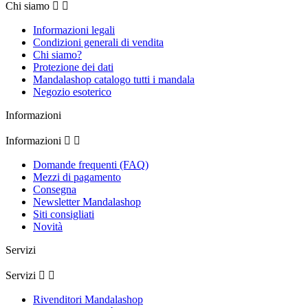
Chi siamo


Informazioni legali
Condizioni generali di vendita
Chi siamo?
Protezione dei dati
Mandalashop catalogo tutti i mandala
Negozio esoterico
Informazioni
Informazioni


Domande frequenti (FAQ)
Mezzi di pagamento
Consegna
Newsletter Mandalashop
Siti consigliati
Novità
Servizi
Servizi


Rivenditori Mandalashop