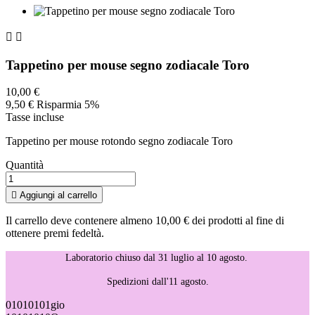


Tappetino per mouse segno zodiacale Toro
10,00 €
9,50 €
Risparmia 5%
Tasse incluse
Tappetino per mouse rotondo segno zodiacale Toro
Quantità

Aggiungi al carrello
Il carrello deve contenere almeno 10,00 € dei prodotti al fine di
ottenere premi fedeltà.
Laboratorio chiuso dal 31 luglio al 10 agosto.
Spedizioni dall'11 agosto.
01
01
01
01
gio