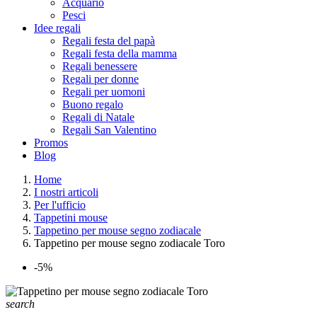
Acquario
Pesci
Idee regali
Regali festa del papà
Regali festa della mamma
Regali benessere
Regali per donne
Regali per uomoni
Buono regalo
Regali di Natale
Regali San Valentino
Promos
Blog
Home
I nostri articoli
Per l'ufficio
Tappetini mouse
Tappetino per mouse segno zodiacale
Tappetino per mouse segno zodiacale Toro
-5%
search