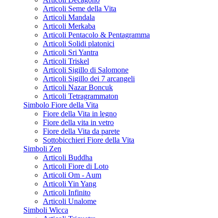
Articoli Seme della Vita
Articoli Mandala
Articoli Merkaba
Articoli Pentacolo & Pentagramma
Articoli Solidi platonici
Articoli Sri Yantra
Articoli Triskel
Articoli Sigillo di Salomone
Articoli Sigillo dei 7 arcangeli
Articoli Nazar Boncuk
Articoli Tetragrammaton
Simbolo Fiore della Vita
Fiore della Vita in legno
Fiore della vita in vetro
Fiore della Vita da parete
Sottobicchieri Fiore della Vita
Simboli Zen
Articoli Buddha
Articoli Fiore di Loto
Articoli Om - Aum
Articoli Yin Yang
Articoli Infinito
Articoli Unalome
Simboli Wicca