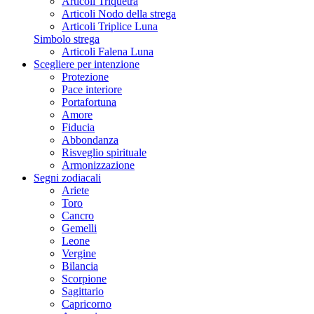
Articoli Triquetra
Articoli Nodo della strega
Articoli Triplice Luna
Simbolo strega
Articoli Falena Luna
Scegliere per intenzione
Protezione
Pace interiore
Portafortuna
Amore
Fiducia
Abbondanza
Risveglio spirituale
Armonizzazione
Segni zodiacali
Ariete
Toro
Cancro
Gemelli
Leone
Vergine
Bilancia
Scorpione
Sagittario
Capricorno