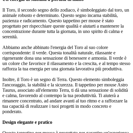
Il Toro, il secondo segno dello zodiaco, è simboleggiato dal toro, un
animale robusto e determinato. Questo segno incarna stabilità,
pazienza e radicamento. Questo tappetino per mouse è stato
progettato per rispecchiare queste qualità e aiutarti a mantenere la
concentrazione durante tutta la giornata, in uno spirito di calma e
serenità.
Abbiamo anche abbinato l'energia del Toro al suo colore
corrispondente: il verde. Questa tonalità naturale, rilassante e
rigenerante dona una sensazione di benessere e armonia. Il verde è
un colore che favorisce il rilassamento e la crescita, e al tempo stesso
rafforza la tua energia per una giornata lavorativa più produttiva.
Inoltre, il Toro è un segno di Terra. Questo elemento simboleggia
l'ancoraggio, la stabilità e la sicurezza. Il tappetino per mouse Astro
Taurus, associato all'elemento Terra, ti dà una sensazione di solidità
e calma, favorendo al contempo la tua produttività. Ti aiuterà a
rimanere concentrato, ad andare avanti al tuo ritmo e a rafforzare la
tua capacità di realizzare i tuoi progetti in modo concreto e
ponderato.
Design elegante e pratico
Questo tappetino per mouse è progettato per garantire un'esperienza