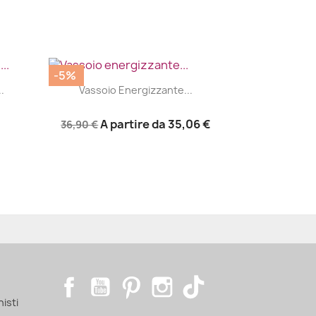
-5%
|


.
Vassoio Energizzante...
A partire da
35,06 €
36,90 €
Facebook
YouTube
Pinterest
Instagram
TikTok
nisti