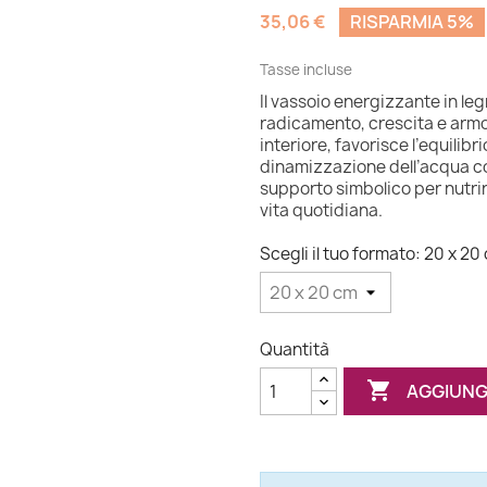
35,06 €
RISPARMIA 5%
Tasse incluse
Il vassoio energizzante in leg
radicamento, crescita e armoni
interiore, favorisce l’equili
dinamizzazione dell’acqua cos
supporto simbolico per nutrire
vita quotidiana.
Scegli il tuo formato: 20 x 20
Quantità

AGGIUNG