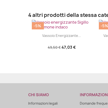
4 altri prodotti della stessa cat
-5%
-5
|


Vassoio Energizzante...
Va
47,03 €
49,50 €
CHI SIAMO
INFORMAZION
Informazioni legali
Domande frequen