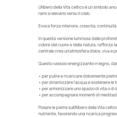
L’Albero della Vita celtico è un simbolo ance
rami si elevano verso il cielo.
Evoca forza interiore, crescita, continuità
In questa versione luminosa dalle profonde
colore del cuore e della natura, rafforza la
centrale crea un’atmosfera dolce, viva e 
Questo vassoio energizzante in legno, dall
• per pulire e ricaricare dolcemente pietre
• per dinamizzare l’acqua e sostenere le 
• per armonizzare uno spazio di vita o di l
• per accompagnare momenti di meditazi
Posare le pietre sull’Albero della Vita celt
nutriente, favorendo una ricarica progres