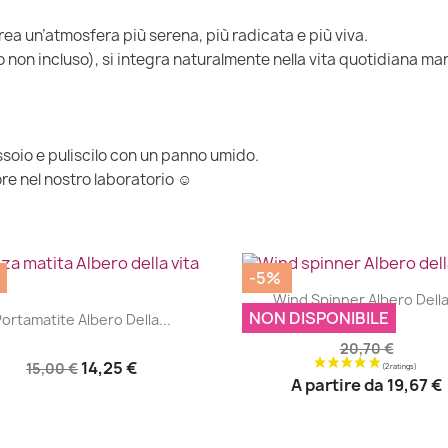
ea un’atmosfera più serena, più radicata e più viva.
o non incluso), si integra naturalmente nella vita quotidiana 
ssoio e puliscilo con un panno umido.
re nel nostro laboratorio ☺
-5%
|


Wind Spinner Albero Della.
|


NON DISPONIBILE
ortamatite Albero Della...
20,70 €
14,25 €
15,00 €
A partire da
19,67 €