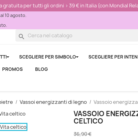
ratuita per tutti gli ordini > 39 € in Italia (con Mondial Re
 al 10 agosto.
sto.
search
TTI
SCEGLIERE PER SIMBOLO
SCEGLIERE PER INTE
PROMOS
BLOG
pietre
Vassoi energizzanti di legno
Vassoio energizzan
VASSOIO ENERGIZ
CELTICO
36,90 €