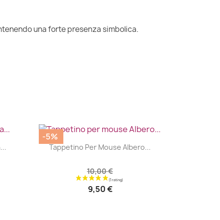
mantenendo una forte presenza simbolica.
-5%
|


..
Tappetino Per Mouse Albero...
10,00 €
9,50 €