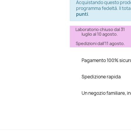
Acquistando questo prodo
programma fedeltà. Il tota
punti
.
Laboratorio chiuso dal 31
luglio al 10 agosto.
Spedizioni dall'11 agosto.
Pagamento 100% sicur
Spedizione rapida
Un negozio familiare, 