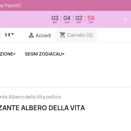
lay Inpost)
03
04
02
58
×
gio
ore
min
sec

shopping_cart

Carrello
(0)
Accedi
NZIONE
SEGNI ZODIACALI
te Albero della Vita celtico
ZANTE ALBERO DELLA VITA