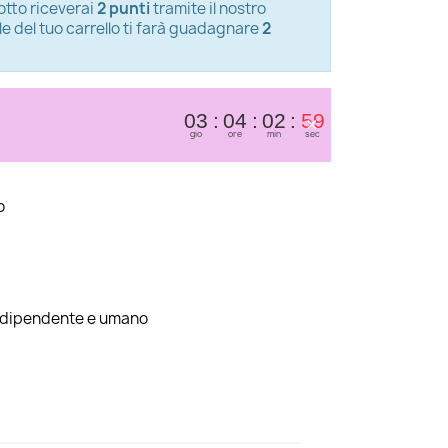
tto riceverai
2 punti
tramite il nostro
le del tuo carrello ti farà guadagnare
2
×
03
04
02
58
gio
ore
min
sec
o
indipendente e umano