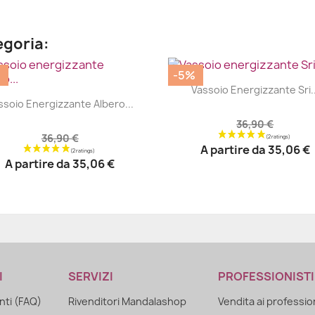
egoria:
%
-5%
|


Vassoio Energizzante Sri..
|


ssoio Energizzante Albero...
36,90 €
36,90 €
A partire da
35,06 €
A partire da
35,06 €
I
SERVIZI
PROFESSIONISTI
ti (FAQ)
Rivenditori Mandalashop
Vendita ai professio