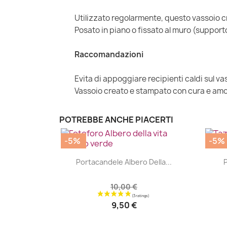
Utilizzato regolarmente, questo vassoio cr
Posato in piano o fissato al muro (support
Raccomandazioni
Evita di appoggiare recipienti caldi sul va
Vassoio creato e stampato con cura e amo
POTREBBE ANCHE PIACERTI
-5%
-5%
|


Portacandele Albero Della...
P
10,00 €
9,50 €