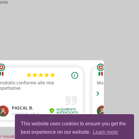
onio
This website uses cookies to ensure you get the
best experience on our website.
Learn more
er visualizzare l'attestato
.