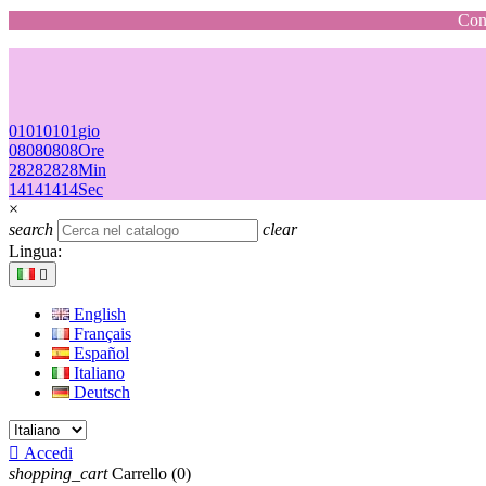
Cons
01
01
01
01
gio
08
08
08
08
Ore
28
28
28
28
Min
14
14
14
14
Sec
×
search
clear
Lingua:

English
Français
Español
Italiano
Deutsch

Accedi
shopping_cart
Carrello
(0)