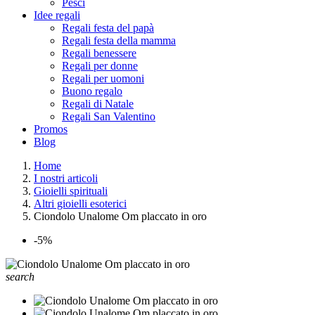
Pesci
Idee regali
Regali festa del papà
Regali festa della mamma
Regali benessere
Regali per donne
Regali per uomoni
Buono regalo
Regali di Natale
Regali San Valentino
Promos
Blog
Home
I nostri articoli
Gioielli spirituali
Altri gioielli esoterici
Ciondolo Unalome Om placcato in oro
-5%
search