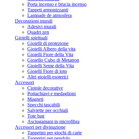
Porta incenso e brucia incenso
Tappeti armonizzanti
Lampade de atmosfera
Decorazioni murali
Adesivi murali
Quadri zen
Gioielli spirituali
Gioielli di protezione
Gioielli Albero della vita
Gioielli Fiore della Vita
Gioiello Cubo di Metatron
Gioielli Seme della Vita
Gioielli Fiore di loto
Altri gioielli esoterici
Accessori
Ciotole decorative
Portachiavi e medaglioni
Magneti
Specchi tascabili
Salviette per occhiali
Tote bag
Asciugamani in microfibra
Accessori per divinazione
Tappetini per giochi di carte
Tappetini per pendolo