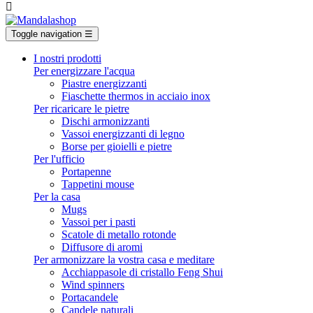

Toggle navigation
☰
I nostri prodotti
Per energizzare l'acqua
Piastre energizzanti
Fiaschette thermos in acciaio inox
Per ricaricare le pietre
Dischi armonizzanti
Vassoi energizzanti di legno
Borse per gioielli e pietre
Per l'ufficio
Portapenne
Tappetini mouse
Per la casa
Mugs
Vassoi per i pasti
Scatole di metallo rotonde
Diffusore di aromi
Per armonizzare la vostra casa e meditare
Acchiappasole di cristallo Feng Shui
Wind spinners
Portacandele
Candele naturali