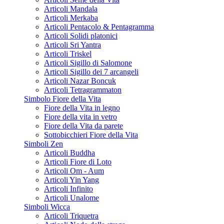
Articoli Mandala
Articoli Merkaba
Articoli Pentacolo & Pentagramma
Articoli Solidi platonici
Articoli Sri Yantra
Articoli Triskel
Articoli Sigillo di Salomone
Articoli Sigillo dei 7 arcangeli
Articoli Nazar Boncuk
Articoli Tetragrammaton
Simbolo Fiore della Vita
Fiore della Vita in legno
Fiore della vita in vetro
Fiore della Vita da parete
Sottobicchieri Fiore della Vita
Simboli Zen
Articoli Buddha
Articoli Fiore di Loto
Articoli Om - Aum
Articoli Yin Yang
Articoli Infinito
Articoli Unalome
Simboli Wicca
Articoli Triquetra