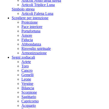
Articoli Nodo della strega
Articoli Triplice Luna
Simbolo strega
Articoli Falena Luna
Scegliere per intenzione
Protezione
Pace interiore
Portafortuna
Amore
Fiducia
Abbondanza
Risveglio spirituale
Armonizzazione
Segni zodiacali
Ariete
Toro
Cancro
Gemelli
Leone
Vergine
Bilancia
Scorpione
Sagittario
Capricorno
Acquario