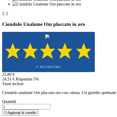


Ciondolo Unalome Om placcato in oro
(1 RECENSIONE)
25,80 €
24,51 €
Risparmia 5%
Tasse incluse
Ciondolo unalome Om placcato oro con catena. Un gioiello spirituale p
Quantità

Aggiungi al carrello