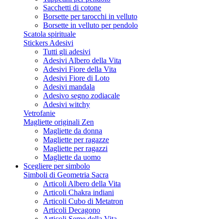
Sacchetti di cotone
Borsette per tarocchi in velluto
Borsette in velluto per pendolo
Scatola spirituale
Stickers Adesivi
Tutti gli adesivi
Adesivi Albero della Vita
Adesivi Fiore della Vita
Adesivi Fiore di Loto
Adesivi mandala
Adesivo segno zodiacale
Adesivi witchy
Vetrofanie
Magliette originali Zen
Magliette da donna
Magliette per ragazze
Magliette per ragazzi
Magliette da uomo
Scegliere per simbolo
Simboli di Geometria Sacra
Articoli Albero della Vita
Articoli Chakra indiani
Articoli Cubo di Metatron
Articoli Decagono
Articoli Seme della Vita