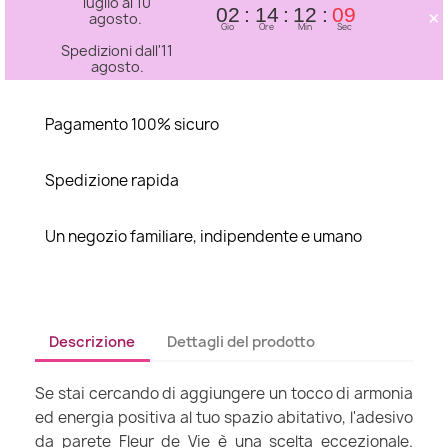
luglio al 10
×
02
14
12
09
agosto.
Gio
Ore
Min
Sec
Spedizioni dall'11
agosto.
Pagamento 100% sicuro
Spedizione rapida
Un negozio familiare, indipendente e umano
Descrizione
Dettagli del prodotto
Se stai cercando di aggiungere un tocco di armonia
ed energia positiva al tuo spazio abitativo, l'adesivo
da parete Fleur de Vie è una scelta eccezionale.