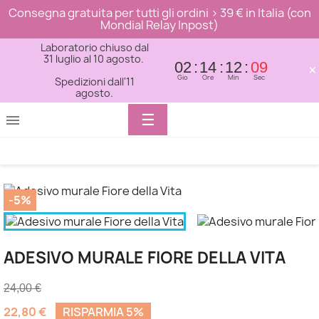
Consegna gratuita per tutti gli ordini > 39 € in Italia (con
Mondial Relay Inpost)
Laboratorio chiuso dal
31 luglio al 10 agosto.
02
14
12
09
×
Gio
Ore
Min
Sec
Spedizioni dall'11
agosto.
Toggle
☰

navigation
-5%
ADESIVO MURALE FIORE DELLA VITA
24,00 €
22,80 €
RISPARMIA 5%