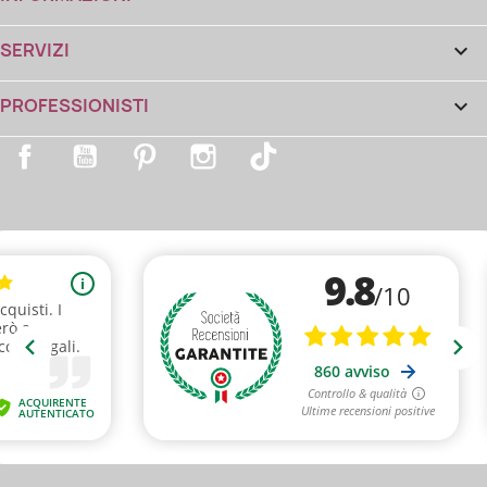
SERVIZI

PROFESSIONISTI

Facebook
YouTube
Pinterest
Instagram
TikTok