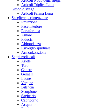
Articoli Nodo della strega
Articoli Triplice Luna
Simbolo strega
Articoli Falena Luna
Scegliere per intenzione
Protezione
Pace interiore
Portafortuna
Amore
Fiducia
Abbondanza
Risveglio spirituale
Armonizzazione
Segni zodiacali
Ariete
Toro
Cancro
Gemelli
Leone
Vergine
Bilancia
Scorpione
Sagittario
Capricorno
Acquario