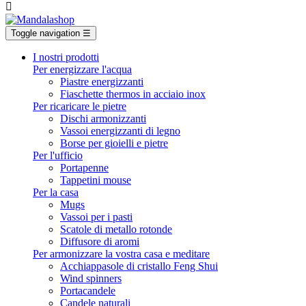

Toggle navigation
☰
I nostri prodotti
Per energizzare l'acqua
Piastre energizzanti
Fiaschette thermos in acciaio inox
Per ricaricare le pietre
Dischi armonizzanti
Vassoi energizzanti di legno
Borse per gioielli e pietre
Per l'ufficio
Portapenne
Tappetini mouse
Per la casa
Mugs
Vassoi per i pasti
Scatole di metallo rotonde
Diffusore di aromi
Per armonizzare la vostra casa e meditare
Acchiappasole di cristallo Feng Shui
Wind spinners
Portacandele
Candele naturali