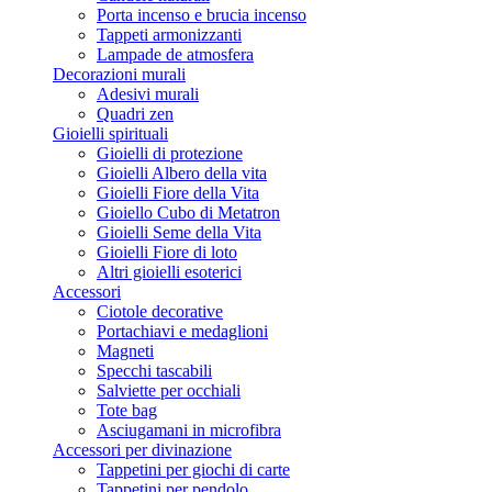
Porta incenso e brucia incenso
Tappeti armonizzanti
Lampade de atmosfera
Decorazioni murali
Adesivi murali
Quadri zen
Gioielli spirituali
Gioielli di protezione
Gioielli Albero della vita
Gioielli Fiore della Vita
Gioiello Cubo di Metatron
Gioielli Seme della Vita
Gioielli Fiore di loto
Altri gioielli esoterici
Accessori
Ciotole decorative
Portachiavi e medaglioni
Magneti
Specchi tascabili
Salviette per occhiali
Tote bag
Asciugamani in microfibra
Accessori per divinazione
Tappetini per giochi di carte
Tappetini per pendolo