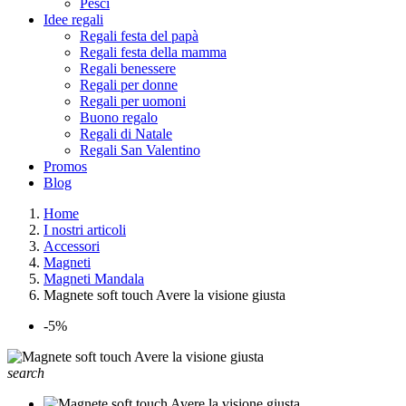
Pesci
Idee regali
Regali festa del papà
Regali festa della mamma
Regali benessere
Regali per donne
Regali per uomoni
Buono regalo
Regali di Natale
Regali San Valentino
Promos
Blog
Home
I nostri articoli
Accessori
Magneti
Magneti Mandala
Magnete soft touch Avere la visione giusta
-5%
search