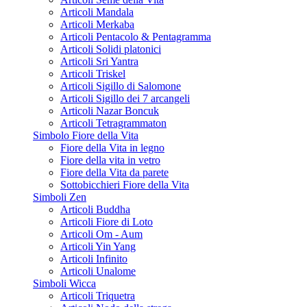
Articoli Mandala
Articoli Merkaba
Articoli Pentacolo & Pentagramma
Articoli Solidi platonici
Articoli Sri Yantra
Articoli Triskel
Articoli Sigillo di Salomone
Articoli Sigillo dei 7 arcangeli
Articoli Nazar Boncuk
Articoli Tetragrammaton
Simbolo Fiore della Vita
Fiore della Vita in legno
Fiore della vita in vetro
Fiore della Vita da parete
Sottobicchieri Fiore della Vita
Simboli Zen
Articoli Buddha
Articoli Fiore di Loto
Articoli Om - Aum
Articoli Yin Yang
Articoli Infinito
Articoli Unalome
Simboli Wicca
Articoli Triquetra