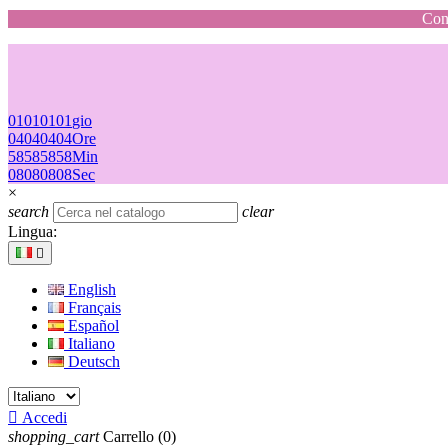
Cons
01
01
01
01
gio
04
04
04
04
Ore
58
58
58
58
Min
08
08
08
08
Sec
×
search
clear
Lingua:

English
Français
Español
Italiano
Deutsch

Accedi
shopping_cart
Carrello
(0)