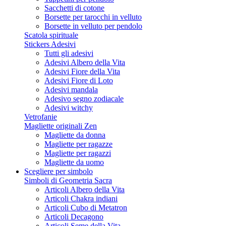
Sacchetti di cotone
Borsette per tarocchi in velluto
Borsette in velluto per pendolo
Scatola spirituale
Stickers Adesivi
Tutti gli adesivi
Adesivi Albero della Vita
Adesivi Fiore della Vita
Adesivi Fiore di Loto
Adesivi mandala
Adesivo segno zodiacale
Adesivi witchy
Vetrofanie
Magliette originali Zen
Magliette da donna
Magliette per ragazze
Magliette per ragazzi
Magliette da uomo
Scegliere per simbolo
Simboli di Geometria Sacra
Articoli Albero della Vita
Articoli Chakra indiani
Articoli Cubo di Metatron
Articoli Decagono
Articoli Seme della Vita